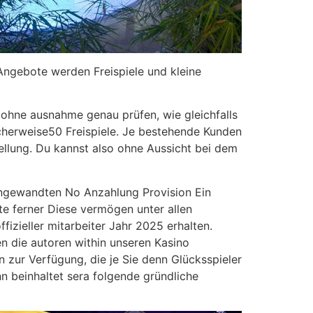
ngebote werden Freispiele und kleine
d ohne ausnahme genau prüfen, wie gleichfalls
icherweise50 Freispiele. Je bestehende Kunden
ellung. Du kannst also ohne Aussicht bei dem
angewandten No Anzahlung Provision Ein
te ferner Diese vermögen unter allen
izieller mitarbeiter Jahr 2025 erhalten.
en die autoren within unseren Kasino
zur Verfügung, die je Sie denn Glücksspieler
n beinhaltet sera folgende gründliche