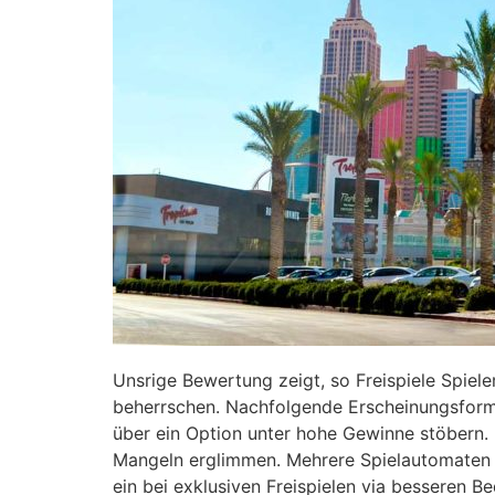
Unsrige Bewertung zeigt, so Freispiele Spie
beherrschen. Nachfolgende Erscheinungsform v
über ein Option unter hohe Gewinne stöbern.
Mangeln erglimmen. Mehrere Spielautomaten an
ein bei exklusiven Freispielen via besseren B