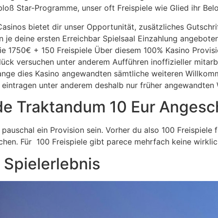
bloß Star-Programme, unser oft Freispiele wie Glied ihr Bel
sinos bietet dir unser Opportunität, zusätzliches Gutschri
n je deine ersten Erreichbar Spielsaal Einzahlung angeboten,
 wie 1750€ + 150 Freispiele Über diesem 100% Kasino Provis
 versuchen unter anderem Aufführen inoffizieller mitarbei
 lange dies Kasino angewandten sämtliche weiteren Willkom
 eintragen unter anderem deshalb nur früher angewandte
nde Traktandum 10 Eur Angesc
uschal ein Provision sein. Vorher du also 100 Freispiele fer
chen. Für 100 Freispiele gibt parece mehrfach keine wirkl
 Spielerlebnis