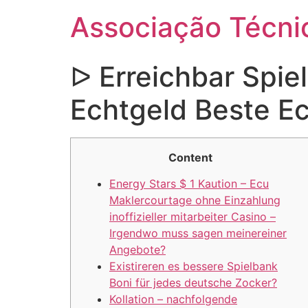
Ir
Associação Técnic
para
o
conteúdo
ᐅ Erreichbar Spie
Echtgeld Beste E
Content
Energy Stars $ 1 Kaution – Ecu
Maklercourtage ohne Einzahlung
inoffizieller mitarbeiter Casino –
Irgendwo muss sagen meinereiner
Angebote?
Existireren es bessere Spielbank
Boni für jedes deutsche Zocker?
Kollation – nachfolgende