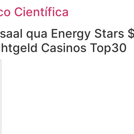
o Científica
lsaal qua Energy Stars $
chtgeld Casinos Top30