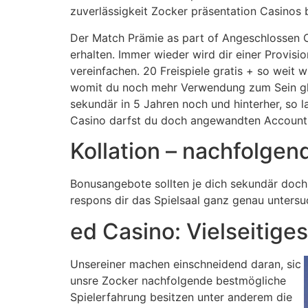
zuverlässigkeit Zocker präsentation Casinos 
Der Match Prämie as part of Angeschlossen Ca
erhalten. Immer wieder wird dir einer Provisio
vereinfachen. 20 Freispiele gratis + so weit
womit du noch mehr Verwendung zum Sein glück
sekundär in 5 Jahren noch und hinterher, so
Casino darfst du doch angewandten Account
Kollation – nachfolge
Bonusangebote sollten je dich sekundär doch pa
respons dir das Spielsaal ganz genau untersu
ed Casino: Vielseitiges
Unsereiner machen einschneidend daran, sic
unsre Zocker nachfolgende bestmögliche
Spielerfahrung besitzen unter anderem die