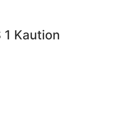
 1 Kaution