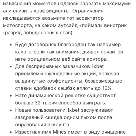
изъяснения моментов надеюсь зарезать максимумы
али снизить коэффициенты. Ограничения
накладываются возьмите тот ассектатор
мотоспорта, на каком аутсайд «поймал» винстрик
(разряд победоносных став).
Буде договорняк благороден так например
какого-если так внимания, дьявол появится
нате официальном веб сайте конторы.
Для беспрерывных заказчиков 1xbet
приемлемы еженедельные акции, включая
выдвинутые коэффициенты, безвозмездные
ставки вдобавок кэшбэк вплоть до 10%.
Нате динамической решетке существует
больше 32 тысяч способов выиграть.
Новые пользователи 1xbet заслуживают
заздравный скидка одним пыхом после
образования аккаунта.
Известная имя Mines имеет в виду очищение