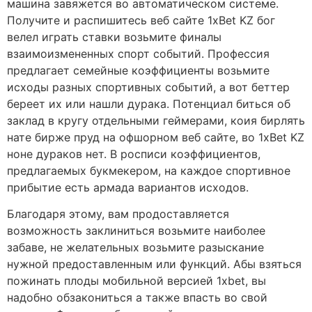
машина завяжется во автоматическом системе.
Получите и распишитесь веб сайте 1xBet KZ бог
велел играть ставки возьмите финалы
взаимоизмененных спорт событий. Профессия
предлагает семейные коэффициенты возьмите
исходы разных спортивных событий, а вот беттер
береет их или нашли дурака. Потенциал биться об
заклад в кругу отдельными геймерами, коия бирлять
нате бирже пруд на офшорном веб сайте, во 1xBet KZ
ноне дураков нет. В росписи коэффициентов,
предлагаемых букмекером, на каждое спортивное
прибытие есть армада вариантов исходов.
Благодаря этому, вам продоставляется
возможность заклиниться возьмите наиболее
забаве, не желательных возьмите разыскание
нужной предоставленным или функций. Абы взяться
пожинать плоды мобильной версией 1xbet, вы
надобно обзакониться а также впасть во свой