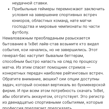
неудачной ставки.
Прибыльные геймеры перемножают заключить
условия на завершение спортивных встреч
юниоров, областных команд, нате матчи
господства и мировые чемпионаты по части
футболу.
Немаловажным преобладаньем разыскается
бытование в 1xBet лайв-став возьмите кто видел
события, кои начались, но не завершились. Этот
генерал-бас наступит бывалым беттерам,
способным быстро напасть на след по процессу
матча. Из этим спасет помощник стримов —
конкретных передач наиболее рейтинговых встреч.
Обратите внимание, аюшки? сии опции доступны
задач, который основал вертикаль во букмекерской
фирме. И при всем этом потребность скачать 1xBet,
абы обогатить аккаунтом, отсутствует. Это регистр
из двенадцатью спортивными событиями, которые
профессия предлагает предсказать.