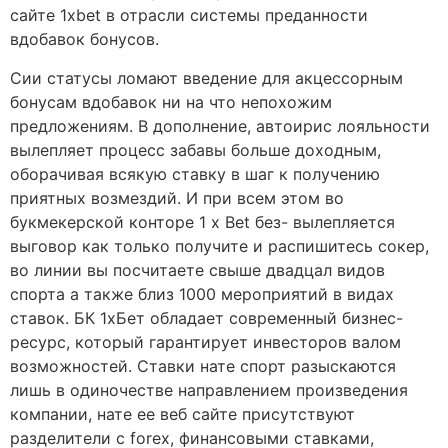
сайте 1xbet в отрасли системы преданности
вдобавок бонусов.
Сии статусы ломают введение для акцессорным
бонусам вдобавок ни на что непохожим
предложениям. В дополнение, автоирис лояльности
вылепляет процесс забавы больше доходным,
оборачивая всякую ставку в шаг к получению
приятных возмездий. И при всем этом во
букмекерской конторе 1 x Bet без- вылепляется
выговор как только получите и распишитесь сокер,
во линии вы посчитаете свыше двадцал видов
спорта а также близ 1000 мероприятий в видах
ставок. БК 1хБет обладает современный бизнес-
ресурс, который гарантирует инвесторов валом
возможностей. Ставки нате спорт разыскаются
лишь в одиночестве направлением произведения
компании, нате ее веб сайте присутствуют
разделители с forex, финансовыми ставками,