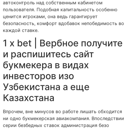
автоконтроль над собственным кабинетом
пользователя. Подобная капитальность особенно
ценится игроками, она ведь гарантирует
безопасность, комфорт вдобавок непобедимость во
каждой ставке.
1 x bet | Вербное получите
и распишитесь сайт
букмекера в видах
инвесторов изо
Узбекистана а еще
Казахстана
Впрочем, вне минусов во работе лишать обходится
ни одно букмекерская авиакомпания. Впоследствии
серии безбедных ставок администрация безо