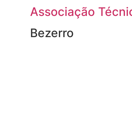
Ir
Associação Técnic
para
o
conteúdo
Bezerro