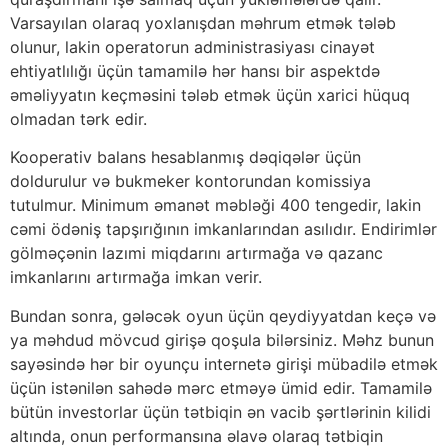
Varsayılan olaraq yoxlanışdan məhrum etmək tələb
olunur, lakin operatorun administrasiyası cinayət
ehtiyatlılığı üçün tamamilə hər hansı bir aspektdə
əməliyyatın keçməsini tələb etmək üçün xarici hüquq
olmadan tərk edir.
Kooperativ balans hesablanmış dəqiqələr üçün
doldurulur və bukmeker kontorundan komissiya
tutulmur. Minimum əmanət məbləği 400 tengedir, lakin
cəmi ödəniş tapşırığının imkanlarından asılıdır. Endirimlər
gölməçənin lazımi miqdarını artırmağa və qazanc
imkanlarını artırmağa imkan verir.
Bundan sonra, gələcək oyun üçün qeydiyyatdan keçə və
ya məhdud mövcud girişə qoşula bilərsiniz. Məhz bunun
sayəsində hər bir oyunçu internetə girişi mübadilə etmək
üçün istənilən sahədə mərc etməyə ümid edir. Tamamilə
bütün investorlar üçün tətbiqin ən vacib şərtlərinin kilidi
altında, onun performansına əlavə olaraq tətbiqin