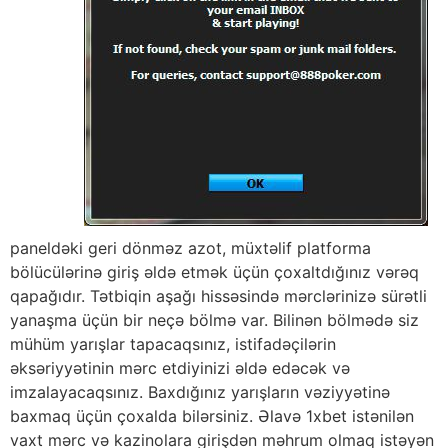
paneldəki geri dönməz azot, müxtəlif platforma
bölücülərinə giriş əldə etmək üçün çoxaltdığınız vərəq
qapağıdır. Tətbiqin aşağı hissəsində mərclərinizə sürətli
yanaşma üçün bir neçə bölmə var. Bilinən bölmədə siz
mühüm yarışlar tapacaqsınız, istifadəçilərin
əksəriyyətinin mərc etdiyinizi əldə edəcək və
imzalayacaqsınız. Baxdığınız yarışların vəziyyətinə
baxmaq üçün çoxalda bilərsiniz. Əlavə 1xbet istənilən
vaxt mərc və kazinolara girişdən məhrum olmaq istəyən