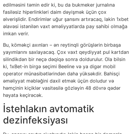
edilməsini təmin edir ki, bu da bukmeker jurnalına
fasiləsiz hiperlinkləri daim dəyişmək üçün çox
əlverişlidir. Endirimlər uğur şansını artıracaq, lakin 1xbet
əlavəsi istənilən vaxt əməliyyatlarda pay sahibi olmağa
imkan verir.
Bu, köməkçi axınları – ən reytinqli görüşlərin birbaşa
yayımlarını saxlayacaq. Çox vaxt qeydiyyat pul kartdan
silindikdən bir neçə dəqiqə sonra doldurulur. Ola bilsin
ki, 1xBet-in birgə seçimi Beeline və ya digər mobil
operator münasibətlərindən daha yüksəkdir. Bahisçi
əməliyyat məbləğini daxil etmək üçün doludur və
həmçinin kiçiklər vasitəsilə gözləyin 48 dövrə qədər
həyata keçirəcək.
İstehlakın avtomatik
dezinfeksiyası