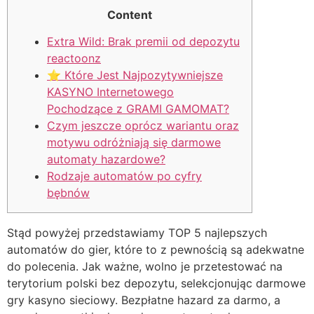
Content
Extra Wild: Brak premii od depozytu
reactoonz
⭐ Które Jest Najpozytywniejsze
KASYNO Internetowego
Pochodzące z GRAMI GAMOMAT?
Czym jeszcze oprócz wariantu oraz
motywu odróżniają się darmowe
automaty hazardowe?
Rodzaje automatów po cyfry
bębnów
Stąd powyżej przedstawiamy TOP 5 najlepszych
automatów do gier, które to z pewnością są adekwatne
do polecenia. Jak ważne, wolno je przetestować na
terytorium polski bez depozytu, selekcjonując darmowe
gry kasyno sieciowy. Bezpłatne hazard za darmo, a