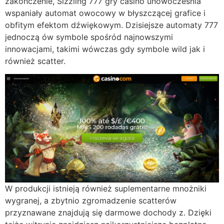
zakończenie, Sizzling 777 gry casino unowocześnia
wspaniały automat owocowy w błyszczącej grafice i
obfitym efektom dźwiękowym. Dzisiejsze automaty 777
jednoczą ów symbole spośród najnowszymi
innowacjami, takimi wówczas gdy symbole wild jak i
również scatter.
W produkcji istnieją również suplementarne mnożniki
wygranej, a zbytnio zgromadzenie scatterów
przyznawane znajdują się darmowe dochody z. Dzięki