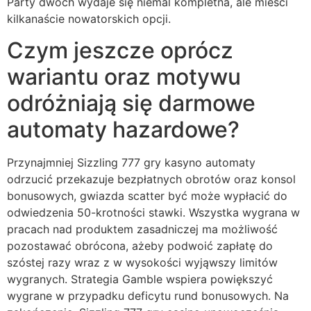
Party dwóch wydaje się niemal kompletna, ale mieści
kilkanaście nowatorskich opcji.
Czym jeszcze oprócz
wariantu oraz motywu
odróżniają się darmowe
automaty hazardowe?
Przynajmniej Sizzling 777 gry kasyno automaty
odrzucić przekazuje bezpłatnych obrotów oraz konsol
bonusowych, gwiazda scatter być może wypłacić do
odwiedzenia 50-krotności stawki. Wszystka wygrana w
pracach nad produktem zasadniczej ma możliwość
pozostawać obrócona, ażeby podwoić zapłatę do
szóstej razy wraz z w wysokości wyjąwszy limitów
wygranych. Strategia Gamble wspiera powiększyć
wygrane w przypadku deficytu rund bonusowych. Na