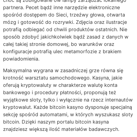
partnera. Pecet bądź inne narzędzie elektroniczne
spośród dostępem do Sieci, trzeźwy głowa, otwarta
mózg i gotowość do rozrywki. Zdjęcia oraz ilustracje
potrafią odbiegać od chwili produktów ostatnich. Nie
sposób zdobyć jakichkolwiek bądź zasad z danych w
całej takiej stronie domowej, bo warunków oraz
konfiguracje potrafią ulec metamorfozie z brakiem
powiadomienia.
Maksymalna wygrana w zasadniczej grze równa się
krotność warsztatu samochodowego. Kasyna, jakie
oferują kryptowaluty w charakterze walutę konta
bankowego i procedury płatności, proponują też
wyjątkowe sloty, tylko i wyłącznie na rzecz internautów
kryptowalut. Każde bitcoin kasyno dysponuje specjalną
sekcję spośród automatami, w których wyszukasz sloty
bitcoin. Dzięki naszym portalu bitcoin kasyna
znajdziesz większą ilość materiałów badawczych.