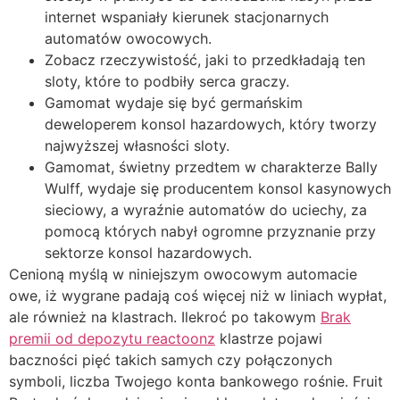
internet wspaniały kierunek stacjonarnych
automatów owocowych.
Zobacz rzeczywistość, jaki to przedkładają ten
sloty, które to podbiły serca graczy.
Gamomat wydaje się być germańskim
deweloperem konsol hazardowych, który tworzy
najwyższej własności sloty.
Gamomat, świetny przedtem w charakterze Bally
Wulff, wydaje się producentem konsol kasynowych
sieciowy, a wyraźnie automatów do uciechy, za
pomocą których nabył ogromne przyznanie przy
sektorze konsol hazardowych.
Cenioną myślą w niniejszym owocowym automacie
owe, iż wygrane padają coś więcej niż w liniach wypłat,
ale również na klastrach. Ilekroć po takowym
Brak
premii od depozytu reactoonz
klastrze pojawi
baczności pięć takich samych czy połączonych
symboli, liczba Twojego konta bankowego rośnie. Fruit