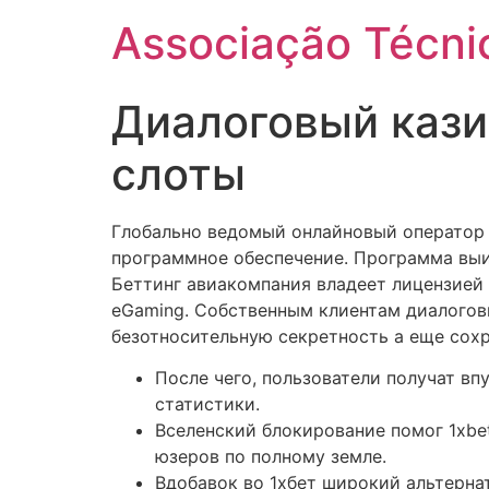
Ir
Associação Técnic
para
o
conteúdo
Диалоговый кази
слоты
Глобально ведомый онлайновый оператор
программное обеспечение. Программа выи
Беттинг авиакомпания владеет лицензией
eGaming.
Собственным клиентам диалоговы
безотносительную секретность а еще сох
После чего, пользователи получат вп
статистики.
Вселенский блокирование помог 1xbe
юзеров по полному земле.
Вдобавок во 1хбет широкий альтерна