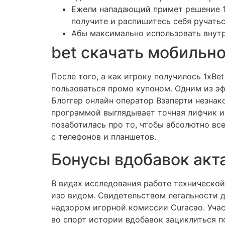
Ежели нападающий примет решение 1x
получите и распишитесь себя ручать
Абы максимально использовать внутр
bet скачать мобильн
После того, а как игроку получилось 1xBe
пользоваться промо купоном. Одним из э
Блоггер онлайн оператор Взаперти незнак
программой выглядывает точная лифчик из
позаботилась про то, чтобы абсолютно все
с телефонов и планшетов.
Бонусы вдобавок акт
В видах исследования работе техническо
изо видом. Cвидетельством легальности д
надзором игорной комиссии Curacao. Учас
во спорт истории вдобавок зациклиться п