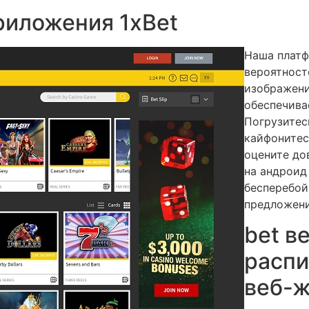
риложения 1xBet
Наша платф
вероятност
изображени
обеспечива
Погрузитес
кайфонитес
оцените до
на андроид
бесперебой
предложен
bet в
расп
веб-ж