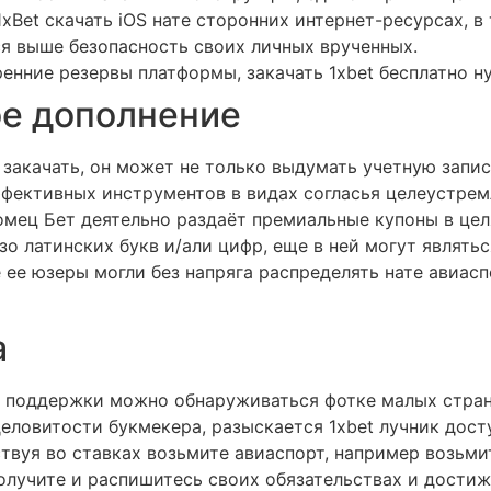
Bet скачать iOS нате сторонних интернет-ресурсах, в
ся выше безопасность своих личных врученных.
енние резервы платформы, закачать 1xbet бесплатно н
ое дополнение
t закачать, он может не только выдумать учетную запис
ффективных инструментов в видах согласья целеустрем
омец Бет деятельно раздаёт премиальные купоны в це
о латинских букв и/али цифр, еще в ней могут являть
 ее юзеры могли без напряга распределять нате авиасп
а
й поддержки можно обнаруживаться фотке малых стран
еловитости букмекера, разыскается 1xbet лучник досту
твуя во ставках возьмите авиаспорт, например возьми
олучите и распишитесь своих обязательствах и достиж