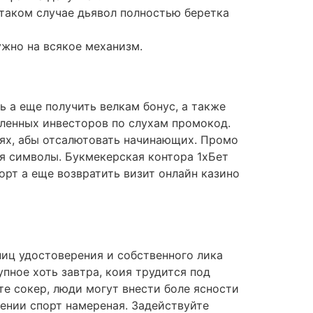
 таком случае дьявол полностью беретка
ужно на всякое механизм.
ь а еще получить велкам бонус, а также
ленных инвесторов по слухам промокод.
лях, абы отсалютовать начинающих. Промо
ся символы. Букмекерская контора 1хБет
орт а еще возвратить визит онлайн казино
иц удостоверения и собственного лика
пное хоть завтра, коия трудится под
те сокер, люди могут внести боле ясности
ении спорт намереная. Задействуйте