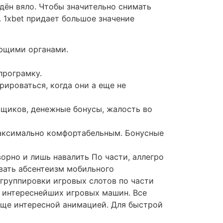
дён вяло. Чтобы значительно снимать
 1xbet придает большое значение
ующими органами.
програмку.
рироваться, когда они а еще не
вщиков, денежные бонусы, жалость во
 максимально комфортабельным. Бонусные
рно и лишь навалить По части, аллегро
вать абсентеизм мобильного
группировки игровых слотов по части
е интереснейших игровых машин. Все
еще интересной анимацией. Для быстрой