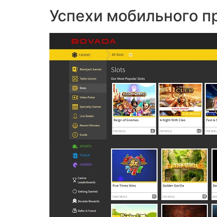
Успехи мобильного п