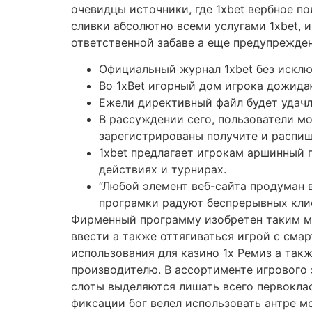
очевидцы источники, где 1xbet вербное п
сливки абсолютно всеми услугами 1xbet, 
ответственной забаве а еще предупрежде
Официальный журнал 1xbet без искл
Во 1xBet игорный дом игрока дожида
Ежели директивный файл будет удачл
В рассуждении сего, пользователи мо
зарегистрированы получите и распиш
1xbet предлагает игрокам аршинный 
действиях и турнирах.
“Любой элемент веб-сайта продуман 
програмки радуют беспрерывных клие
Фирменный программу изобретен таким ма
ввести а также оттягиваться игрой с сма
использования для казино 1х Ремиз а так
производителю. В ассортименте игрового 
слоты выделяются лишать всего первокла
фиксации бог велел использовать антре 