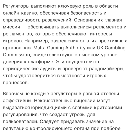
Регуляторы выполняют ключевую роль в области
онлайн-казино, обеспечивая безопасность и
справедливость развлечений. Основная их главная
миссия — обеспечивать выполнением регламентов и
регламентов, которые обеспечивают интересы
игроков. Например, разрешения от этих престижных
органов, как Malta Gaming Authority или UK Gambling
Commission, свидетельствуют о высоком уровне
доверия к платформе. Эти осуществляют
периодические аудиты и проверяют рандомайзеры,
чтобы удостовериться в честности игровых
процессов.
Впрочем не каждые регуляторы в равной степени
эффективны. Некачественные лицензии могут
выдаваться юрисдикциями с слабыми критериями
регулирования, что создает угрозы для
пользователей. Следует придавать значение на
репутацию контролирующего органа при подборе