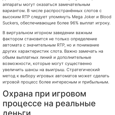
аппараты могут оказаться замечательным
вариантом. В числе распространённых слотов с
высоким RTP следует упомянуть Mega Joker и Blood
Suckers, обеспечивающие более 96% выплат игроку.
В виртуальном игорном заведении важным
фактором становится не только определение
автомата с значительным RTP, но и понимание
других характеристик слота. Важно замечать на
объем выплатных линий и дополнительные
возможности, которые могут существенно
увеличить шансы на выигрыш. Стратегический
метод к выбору игровых автоматов может сделать
игровой процесс более интересным и прибыльным.
Охрана при игровом
процессе на реальные
деньги