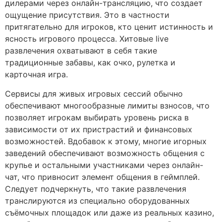
дилерами через онлайн-трансляцию, что создает
ощущение присутствия. Это в частности
притягательно для игроков, кто ценит истинность и
ясность игрового процесса. Хитовые live
развлечения охватывают в себя такие
традиционные забавы, как очко, рулетка и
карточная игра.
Сервисы для живых игровых сессий обычно
обеспечивают многообразные лимиты взносов, что
позволяет игрокам выбирать уровень риска в
зависимости от их пристрастий и финансовых
возможностей. Вдобавок к этому, многие игорных
заведений обеспечивают возможность общения с
крупье и остальными участниками через онлайн-
чат, что привносит элемент общения в геймплей.
Следует подчеркнуть, что такие развлечения
транслируются из специально оборудованных
съёмочных площадок или даже из реальных казино,