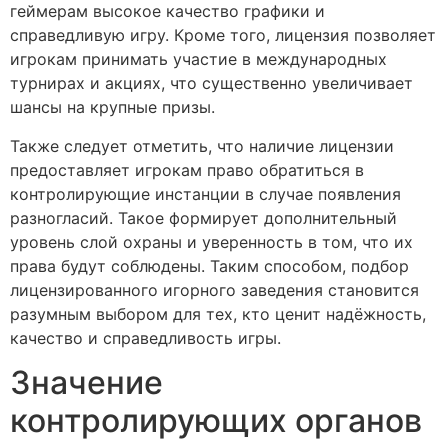
геймерам высокое качество графики и
справедливую игру. Кроме того, лицензия позволяет
игрокам принимать участие в международных
турнирах и акциях, что существенно увеличивает
шансы на крупные призы.
Также следует отметить, что наличие лицензии
предоставляет игрокам право обратиться в
контролирующие инстанции в случае появления
разногласий. Такое формирует дополнительный
уровень слой охраны и уверенность в том, что их
права будут соблюдены. Таким способом, подбор
лицензированного игорного заведения становится
разумным выбором для тех, кто ценит надёжность,
качество и справедливость игры.
Значение
контролирующих органов