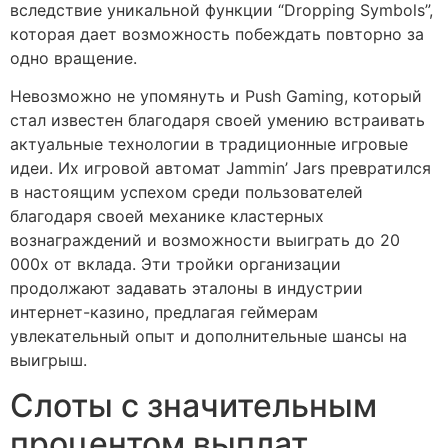
вследствие уникальной функции “Dropping Symbols”,
которая дает возможность побеждать повторно за
одно вращение.
Невозможно не упомянуть и Push Gaming, который
стал известен благодаря своей умению встраивать
актуальные технологии в традиционные игровые
идеи. Их игровой автомат Jammin’ Jars превратился
в настоящим успехом среди пользователей
благодаря своей механике кластерных
вознаграждений и возможности выиграть до 20
000x от вклада. Эти тройки организации
продолжают задавать эталоны в индустрии
интернет-казино, предлагая геймерам
увлекательный опыт и дополнительные шансы на
выигрыш.
Слоты с значительным
процентом выплат