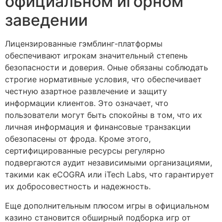
официальном игорном
заведении
Лицензированные гэмблинг-платформы
обеспечивают игрокам значительный степень
безопасности и доверия. Оные обязаны соблюдать
строгие нормативные условия, что обеспечивает
честную азартное развлечение и защиту
информации клиентов. Это означает, что
пользователи могут быть спокойны в том, что их
личная информация и финансовые транзакции
обезопасены от фрода. Кроме этого,
сертифицированные ресурсы регулярно
подвергаются аудит независимыми организациями,
такими как eCOGRA или iTech Labs, что гарантирует
их добросовестность и надежность.
Еще дополнительным плюсом игры в официальном
казино становится обширный подборка игр от