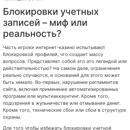
Блокировки учетных
записей – миф или
реальность?
Часть игроки интернет-казино испытывают
блокировкой профилей, что создает массу
вопросов. Представляет собой это это легендой или
действительностью? На самом деле, ограничения
реально случаются, и оснований для этого может
быть немало. Во-первых, нарушение регламентов
сайта, включая применение автоматизированных
программ или мультиаккаунтинг. Кроме того,
подозрения в жульничестве или отмывании денег.
Кроме того, технические сбои или сбои в структуре
охраны.
Для того чтобы избежать блокировки учетной