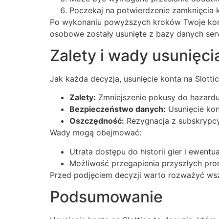
Poczekaj na potwierdzenie zamknięcia 
Po wykonaniu powyższych kroków Twoje konto
osobowe zostały usunięte z bazy danych ser
Zalety i wady usunięci
Jak każda decyzja, usunięcie konta na Slottic
Zalety:
Zmniejszenie pokusy do hazardu,
Bezpieczeństwo danych:
Usunięcie ko
Oszczędność:
Rezygnacja z subskrypcy
Wady mogą obejmować:
Utrata dostępu do historii gier i ewent
Możliwość przegapienia przyszłych pro
Przed podjęciem decyzji warto rozważyć wszys
Podsumowanie