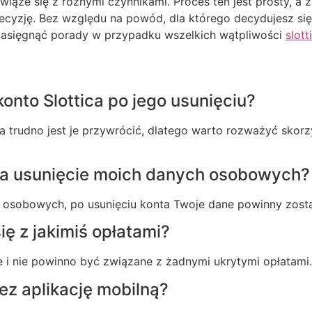
a wiąże się z różnymi czynnikami. Proces ten jest prosty, 
yzję. Bez względu na powód, dla którego decydujesz się n
zasięgnąć porady w przypadku wszelkich wątpliwości
slott
onto Slottica po jego usunięciu?
a trudno jest je przywrócić, dlatego warto rozważyć skor
cza usunięcie moich danych osobowych?
h osobowych, po usunięciu konta Twoje dane powinny zosta
ię z jakimiś opłatami?
tne i nie powinno być związane z żadnymi ukrytymi opłatami.
ez aplikację mobilną?