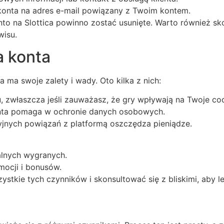
konta na adres e-mail powiązany z Twoim kontem.
 na Slottica powinno zostać usunięte. Warto również sk
wisu.
a konta
a ma swoje zalety i wady. Oto kilka z nich:
 zwłaszcza jeśli zauważasz, że gry wpływają na Twoje codz
nta pomaga w ochronie danych osobowych.
jnych powiązań z platformą oszczędza pieniądze.
ualnych wygranych.
mocji i bonusów.
tkie tych czynników i skonsultować się z bliskimi, aby le