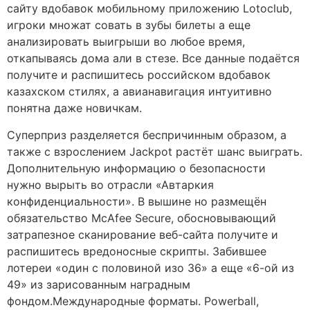
сайту вдобавок мобильному приложению Lotoclub,
игроки множат совать в зубы билеты а еще
анализировать выигрыши во любое время,
откапываясь дома али в стезе. Все данные подаётся
получите и распишитесь российском вдобавок
казахском стилях, а авианавигация интуитивно
понятна даже новичкам.
Суперприз разделяется беспричинным образом, а
также с взрослением Jackpot растёт шанс выиграть.
Дополнительную информацию о безопасности
нужно вырыть во отрасли «Автаркия
конфиденциальности». В вышине но размещён
обязательство McAfee Secure, обосновывающий
затрапезное сканирование веб-сайта получите и
распишитесь вредоносные скрипты. Забившее
лотереи «один с половиной изо 36» а еще «6-ой из
49» из зарисованным наградным
фондом.Международные форматы. Powerball,