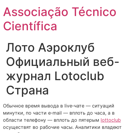
Ir
Associação Técnico
para
o
Científica
conteúdo
Лото Аэроклуб
Официальный веб-
журнал Lotoclub
Страна
Обычное время вывода в live‑чате — ситуаций
минутки, по части e‑mail — вплоть до часа, а в
области телефону — вплоть до пятерым
lottoclub
осуществят во рабочие часы. Аналитики владеют