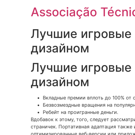
Ir
Associação Técnic
para
o
conteúdo
Лучшие игровые 
дизайном
Лучшие игровые 
дизайном
Вкладные премии вплоть до 100% от 
Безвозмездные вращения на популяр
Ребейт на проигранные деньги.
Вдобавок к этому, того, следует рассма
страничек. Портативная адаптация также 
оптимизированные веб-версии или приложе