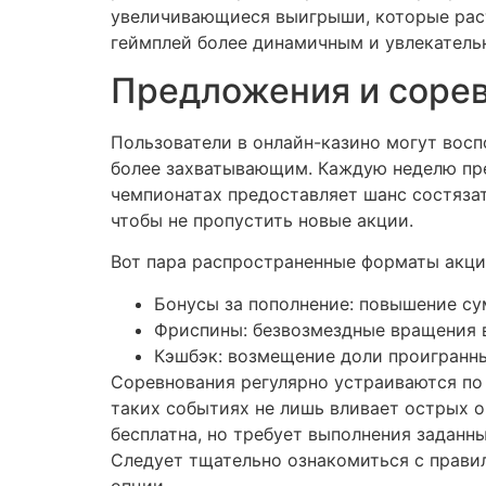
увеличивающиеся выигрыши, которые раст
геймплей более динамичным и увлекательны
Предложения и сорев
Пользователи в онлайн-казино могут вос
более захватывающим. Каждую неделю пре
чемпионатах предоставляет шанс состязат
чтобы не пропустить новые акции.
Вот пара распространенные форматы акци
Бонусы за пополнение: повышение су
Фриспины: безвозмездные вращения 
Кэшбэк: возмещение доли проигранны
Соревнования регулярно устраиваются по 
таких событиях не лишь вливает острых 
бесплатна, но требует выполнения заданны
Следует тщательно ознакомиться с прави
опции.