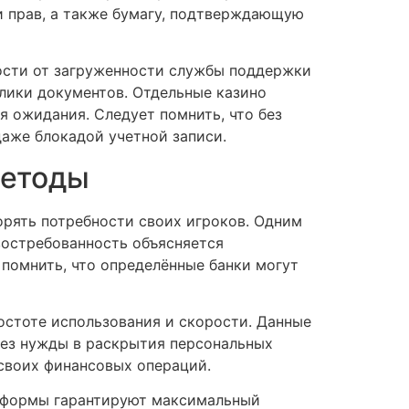
и прав, а также бумагу, подтверждающую
мости от загруженности службы поддержки
плики документов. Отдельные казино
я ожидания. Следует помнить, что без
аже блокадой учетной записи.
методы
ворять потребности своих игроков. Одним
 востребованность объясняется
помнить, что определённые банки могут
ростоте использования и скорости. Данные
без нужды в раскрытия персональных
 своих финансовых операций.
атформы гарантируют максимальный