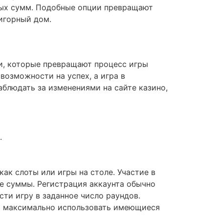
ных сумм. Подобные опции превращают
 игорный дом.
и, которые превращают процесс игры
озможности на успех, а игра в
блюдать за изменениями на сайте казино,
.
ак слоты или игры на столе. Участие в
е суммы. Регистрация аккаунта обычно
сти игру в заданное число раундов.
 и максимально использовать имеющиеся