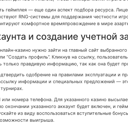
ть геймплея — еще один аспект подбора ресурса. Лиц
йствуют RNG-системы для поддержания честности игро
антируют комфортное времяпровождение в мире азарт
аунта и создание учетной з
нлайн-казино нужно зайти на главный сайт выбранного 
ли “Создать профиль”. Кликнув на ссылку, пользователь
 только правдивую информацию, так как она будет про
одтвердить одобрение на правилами эксплуатации и п
ассылку информации и специальных предложений — эт
 турнирах.
l или номера телефона. Для указанного казино высыла
по окончании указанного аккаунт будет включен, и гей
пускайте из виду воспользоваться вступительные бонус
возможности выигрыша.