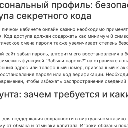
сональный профиль: безопа
упа секретного кода
 личном кабинете онлайн казино необходимо применят
я. Код доступа должен содержать как минимум 8 симв
ическое смена пароля также увеличивает степень безо
ый сайт забыл пароль, алгоритм его восстановления в 
рименить функцией “Забыли пароль?” на страничке лог
нный адрес или телефонный номер, привязанный к акка
восстановления пароля или код верификации. Необходи
временен, чтобы избежать распространения сведений 
нта: зачем требуется и как
 для поддержания сохранности в виртуальном казино.
му от обмана и отмывки капитала. Игроки обязаны пок