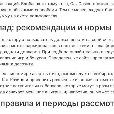
анзакций. Вдобавок к этому того, Cat Casino официаль
ию с обычными способами. Тем не менее следует брат
мму на счете пользователя.
лад: рекомендации и нормы
г, которую пользователь должен внести на свой счет,
озита может варьироваться в соответствии от платфор
о двадцати долларов. При подбора онлайн-казино след
тавление игр и бонусов. Определенные сайты предлага
иями к депозиту.
шествие в мире азартных игр, рекомендуется выбират
т Кэт Казино и проверить различные игровые автоматы
тствие вступительных бонусов, которые могут в разы 
гда означает меньшие выигрыши; напротив, он может с
правила и периоды рассмо