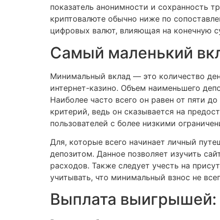
показатель анонимности и сохранность тр
криптовалюте обычно ниже по сопоставлен
цифровых валют, влияющая на конечную су
Самый маленький вк
Минимальный вклад — это количество дене
интернет-казино. Объем наименьшего деп
Наиболее часто всего он равен от пяти д
критерий, ведь он сказывается на предос
пользователей с более низкими ограничен
Для, которые всего начинает личный путе
депозитом. Данное позволяет изучить сай
расходов. Также следует учесть на прису
учитывать, что минимальный взнос не все
Выплата выигрышей: 