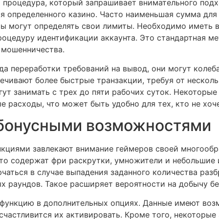
о процедура, который запрашивает внимательного подх
я определенного казино. Часто наименьшая сумма для 
мы могут определять свои лимиты. Необходимо иметь в
роцедуру идентификации аккаунта. Это стандартная ме
 мошенничества.
ода переработки требований на вывод, они могут колеб
ечивают более быстрые транзакции, требуя от несколь
гут занимать с трех до пяти рабочих суток. Некоторы
е расходы, что может быть удобно для тех, кто не хоч
 бонусными возможностями
кциями завлекают внимание геймеров своей многооб
то содержат фри раскрутки, умножители и небольшие и
чаться в случае выпадения заданного количества разб
ых раундов. Такое расширяет вероятности на добычу б
функцию в дополнительных опциях. Данные имеют воз
счастливится их активировать. Кроме того, некоторы