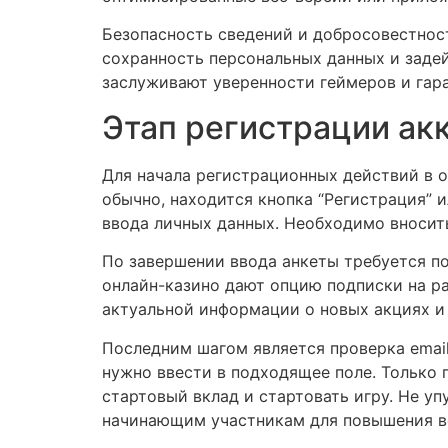
Безопасность сведений и добросовестнос
сохранность персональных данных и заде
заслуживают уверенности геймеров и гар
Этап регистрации акк
Для начала регистрационных действий в о
обычно, находится кнопка “Регистрация” и
ввода личных данных. Необходимо вносить
По завершении ввода анкеты требуется п
онлайн-казино дают опцию подписки на р
актуальной информации о новых акциях и
Последним шагом является проверка emai
нужно ввести в подходящее поле. Только 
стартовый вклад и стартовать игру. Не у
начинающим участникам для повышения 