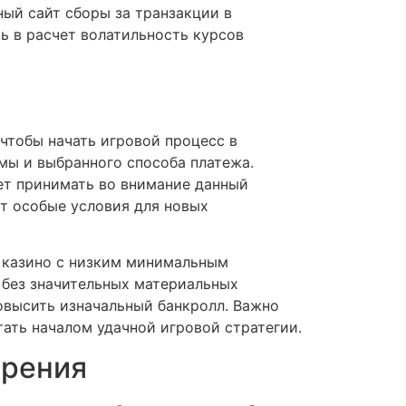
ный сайт сборы за транзакции в
ь в расчет волатильность курсов
 чтобы начать игровой процесс в
мы и выбранного способа платежа.
ует принимать во внимание данный
ют особые условия для новых
ь казино с низким минимальным
 без значительных материальных
повысить изначальный банкролл. Важно
тать началом удачной игровой стратегии.
трения