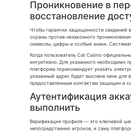
Проникновение в пер
восстановление дост
Чтобы гарантии защищенности сведений в
охраны против незаконного проникновени
символы, цифры и особые знаки. Системат
Когда пользователь Cat Casino официальн
интуитивно. Для указанного необходимо п
платформа порекомендует указать электро
указанный адрес будет выслана линк для 
предоставленным контактам защищен и со
Аутентификация аккау
выполнить
Верификация профиля — это ключевой шаг
непосредственно игроков, и саму платфор