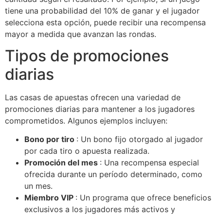
tiene una probabilidad del 10% de ganar y el jugador
selecciona esta opción, puede recibir una recompensa
mayor a medida que avanzan las rondas.
Tipos de promociones
diarias
Las casas de apuestas ofrecen una variedad de
promociones diarias para mantener a los jugadores
comprometidos. Algunos ejemplos incluyen:
Bono por tiro
: Un bono fijo otorgado al jugador
por cada tiro o apuesta realizada.
Promoción del mes
: Una recompensa especial
ofrecida durante un período determinado, como
un mes.
Miembro VIP
: Un programa que ofrece beneficios
exclusivos a los jugadores más activos y