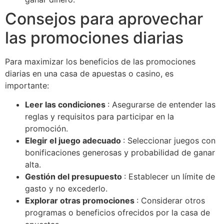
Consejos para aprovechar
las promociones diarias
Para maximizar los beneficios de las promociones
diarias en una casa de apuestas o casino, es
importante:
Leer las condiciones
: Asegurarse de entender las
reglas y requisitos para participar en la
promoción.
Elegir el juego adecuado
: Seleccionar juegos con
bonificaciones generosas y probabilidad de ganar
alta.
Gestión del presupuesto
: Establecer un límite de
gasto y no excederlo.
Explorar otras promociones
: Considerar otros
programas o beneficios ofrecidos por la casa de