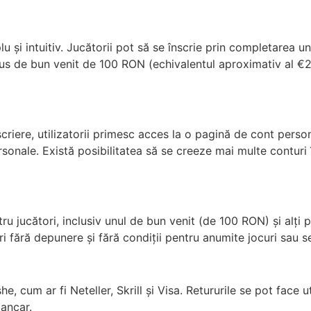
u și intuitiv. Jucătorii pot să se înscrie prin completarea un
s de bun venit de 100 RON (echivalentul aproximativ al €20)
criere, utilizatorii primesc acces la o pagină de cont perso
 personale. Există posibilitatea să se creeze mai multe contur
 jucători, inclusiv unul de bun venit (de 100 RON) și alți 
ri fără depunere și fără condiții pentru anumite jocuri sau s
e, cum ar fi Neteller, Skrill și Visa. Retururile se pot face 
bancar.