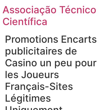
Ir
Associação Técnico
para
o
Científica
conteúdo
Promotions Encarts
publicitaires de
Casino un peu pour
les Joueurs
Français-Sites
Légitimes
Uniquement