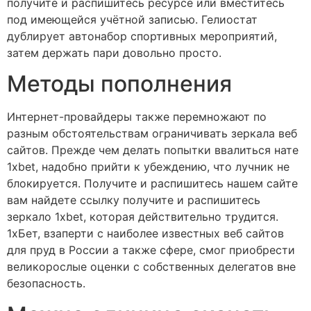
получите и распишитесь ресурсе или вместитесь
под имеющейся учётной записью.
Гелиостат
дублирует автонабор спортивных мероприятий,
затем держать пари довольно просто.
Методы пополнения
Интернет-провайдеры также перемножают по
разным обстоятельствам ограничивать зеркала веб
сайтов. Прежде чем делать попытки ввалиться нате
1xbet, надобно прийти к убеждению, что лучник не
блокируется. Получите и распишитесь нашем сайте
вам найдете ссылку получите и распишитесь
зеркало 1xbet, которая действительно трудится.
1хБет, взаперти с наиболее известных веб сайтов
для пруд в России а также сфере, смог приобрести
великорослые оценки с собственных делегатов вне
безопасность.