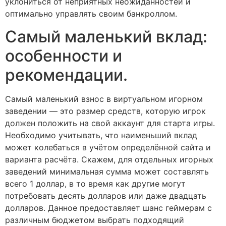
уклониться от неприятных неожиданностей и
оптимально управлять своим банкроллом.
Самый маленький вклад:
особенности и
рекомендации.
Самый маленький взнос в виртуальном игорном
заведении — это размер средств, которую игрок
должен положить на свой аккаунт для старта игры.
Необходимо учитывать, что наименьший вклад
может колебаться в учётом определённой сайта и
варианта расчёта. Скажем, для отдельных игорных
заведений минимальная сумма может составлять
всего 1 доллар, в то время как другие могут
потребовать десять долларов или даже двадцать
долларов. Данное предоставляет шанс геймерам с
различным бюджетом выбрать подходящий