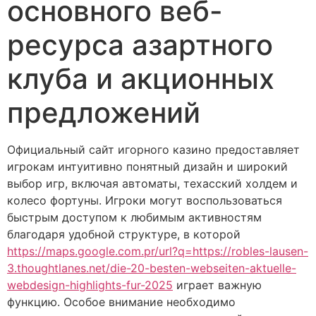
основного веб-
ресурса азартного
клуба и акционных
предложений
Официальный сайт игорного казино предоставляет
игрокам интуитивно понятный дизайн и широкий
выбор игр, включая автоматы, техасский холдем и
колесо фортуны. Игроки могут воспользоваться
быстрым доступом к любимым активностям
благодаря удобной структуре, в которой
https://maps.google.com.pr/url?q=https://robles-lausen-
3.thoughtlanes.net/die-20-besten-webseiten-aktuelle-
webdesign-highlights-fur-2025
играет важную
функцию. Особое внимание необходимо