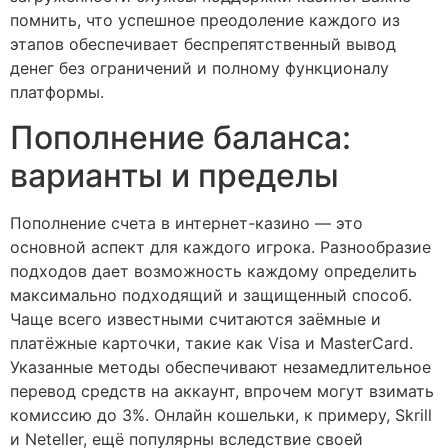
помнить, что успешное преодоление каждого из
этапов обеспечивает беспрепятственный вывод
денег без ограничений и полному функционалу
платформы.
Пополнение баланса:
варианты и пределы
Пополнение счета в интернет-казино — это
основной аспект для каждого игрока. Разнообразие
подходов дает возможность каждому определить
максимально подходящий и защищенный способ.
Чаще всего известными считаются заёмные и
платёжные карточки, такие как Visa и MasterCard.
Указанные методы обеспечивают незамедлительное
перевод средств на аккаунт, впрочем могут взимать
комиссию до 3%. Онлайн кошельки, к примеру, Skrill
и Neteller, ещё популярны вследствие своей