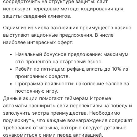
сосредоточить на структуре защиты: сайт
использует передовые методы кодирования для
защиты сведений клиентов.
Одним из из числа важнейших преимуществ казино
выступают акционные предложения. В числе
наиболее интересных оферт:
Начальный бонусное предложение: максимум
сто процентов на стартовый взнос.
Ребейт по пятницам: рефанд вплоть до 10% из
проигранных средств.
Программа лояльности: накопление баллов за
постоянную игру.
Данные акции помогают геймерам Игровые
автоматы расширить свои перспективы на победу и
заполучить экстра преимущества. Необходимо
подчеркнуть, что каждые вознаграждения содержат
требования отыгрыша, которые следует детально
ознакомиться с ними перед активацией.