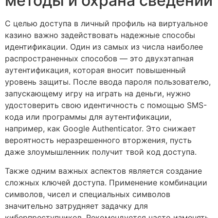
методы и охрана сведений
С целью доступа в личный профиль на виртуальное
казино важно задействовать надежные способы
идентификации. Один из самых из числа наиболее
распространенных способов — это двухэтапная
аутентификация, которая вносит повышенный
уровень защиты. После ввода пароля пользователю,
запускающему игру на играть на деньги, нужно
удостоверить свою идентичность с помощью SMS-
кода или программы для аутентификации,
например, как Google Authenticator. Это снижает
вероятность неразрешенного вторжения, пусть
даже злоумышленник получит твой код доступа.
Также одним важных аспектов является создание
сложных ключей доступа. Применение комбинации
символов, чисел и специальных символов
значительно затрудняет задачку для
киберпреступников. Рекомендуется часто изменять