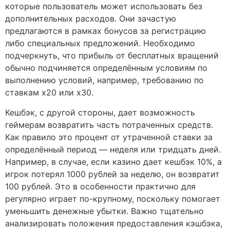
которые пользователь может использовать без
дополнительных расходов. Они зачастую
предлагаются в рамках бонусов за регистрацию
либо специальных предложений. Необходимо
подчеркнуть, что прибыль от бесплатных вращений
обычно подчиняется определённым условиям по
выполнению условий, например, требованию по
ставкам x20 или x30.
Кешбэк, с другой стороны, дает возможность
геймерам возвратить часть потраченных средств.
Как правило это процент от утраченной ставки за
определённый период — неделя или тридцать дней.
Например, в случае, если казино дает кешбэк 10%, а
игрок потерял 1000 рублей за неделю, он возвратит
100 рублей. Это в особенности практично для
регулярно играет по-крупному, поскольку помогает
уменьшить денежные убытки. Важно тщательно
анализировать положения предоставления кэшбэка,