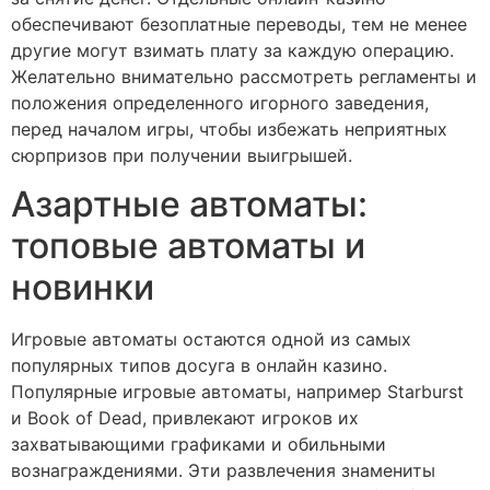
обеспечивают безоплатные переводы, тем не менее
другие могут взимать плату за каждую операцию.
Желательно внимательно рассмотреть регламенты и
положения определенного игорного заведения,
перед началом игры, чтобы избежать неприятных
сюрпризов при получении выигрышей.
Азартные автоматы:
топовые автоматы и
новинки
Игровые автоматы остаются одной из самых
популярных типов досуга в онлайн казино.
Популярные игровые автоматы, например Starburst
и Book of Dead, привлекают игроков их
захватывающими графиками и обильными
вознаграждениями. Эти развлечения знамениты