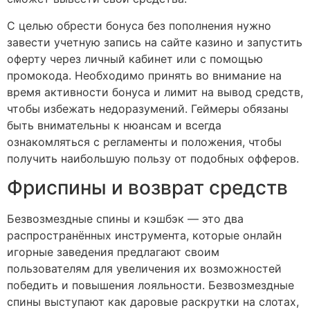
С целью обрести бонуса без пополнения нужно
завести учетную запись на сайте казино и запустить
оферту через личный кабинет или с помощью
промокода. Необходимо принять во внимание на
время активности бонуса и лимит на вывод средств,
чтобы избежать недоразумений. Геймеры обязаны
быть внимательны к нюансам и всегда
ознакомляться с регламенты и положения, чтобы
получить наибольшую пользу от подобных офферов.
Фриспины и возврат средств
Безвозмездные спины и кэшбэк — это два
распространённых инструмента, которые онлайн
игорные заведения предлагают своим
пользователям для увеличения их возможностей
победить и повышения лояльности. Безвозмездные
спины выступают как даровые раскрутки на слотах,