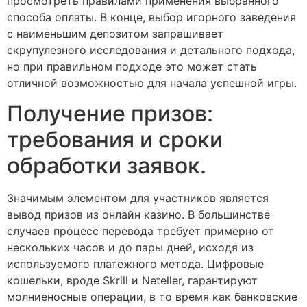
просмотреть правилами применения выбранного
способа оплаты. В конце, выбор игорного заведения
с наименьшим депозитом запрашивает
скрупулезного исследования и детального подхода,
но при правильном подходе это может стать
отличной возможностью для начала успешной игры.
Получение призов:
требования и сроки
обработки заявок.
Значимым элементом для участников является
вывод призов из онлайн казино. В большинстве
случаев процесс перевода требует примерно от
нескольких часов и до пары дней, исходя из
используемого платежного метода. Цифровые
кошельки, вроде Skrill и Neteller, гарантируют
молниеносные операции, в то время как банковские