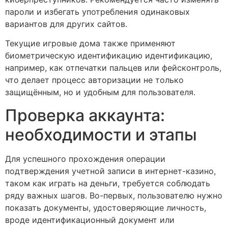
пароли и избегать употребления одинаковых
вариантов для других сайтов.
Текущие игровые дома также применяют
биометрическую идентификацию идентификацию,
например, как отпечатки пальцев или фейсконтроль,
что делает процесс авторизации не только
защищённым, но и удобным для пользователя.
Проверка аккаунта:
необходимости и этапы
Для успешного прохождения операции
подтверждения учетной записи в интернет-казино,
таком как играть на деньги, требуется соблюдать
ряду важных шагов. Во-первых, пользователю нужно
показать документы, удостоверяющие личность,
вроде идентификационный документ или