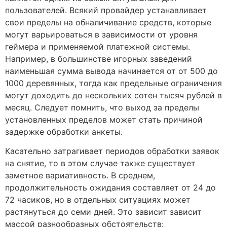
пользователей. Всякий провайдер устанавливает
свои пределы на обналичивание средств, которые
могут варьироваться в зависимости от уровня
геймера и применяемой платежной системы.
Например, в большинстве игорных заведений
наименьшая сумма вывода начинается от от 500 до
1000 деревянных, тогда как предельные ограничения
могут доходить до нескольких сотен тысяч рублей в
месяц. Следует помнить, что выход за пределы
установленных пределов может стать причиной
задержке обработки анкеты.
Касательно затрагивает периодов обработки заявок
на снятие, то в этом случае также существует
заметное вариативность. В среднем,
продолжительность ожидания составляет от 24 до
72 часиков, но в отдельных ситуациях может
растянуться до семи дней. Это зависит зависит
массой разнообразных обстоятельств: