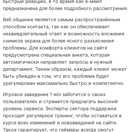
быстрый реакцию, в то время как е-мейл
предназначена для более подробного рассмотрения.
Веб общение является самым распространённым
способом контакта, так как он обеспечивает
незамедлительный ответ и возможность вложения
снимков экрана для более ясного разъяснения
проблемы. Для комфорта клиентов на сайте
предусмотрена специальная анкета, которая
автоматически направляет запросы в нужный
департамент. Таким образом, каждый клиент может
быть убеждён в том, что его проблема будет
урегулирован максимально быстро и компетентно.
Игровое заведение 1 win заботится о своих
пользователях и стремится предлагать высокий
уровень сервиса. Эксперты сектора поддержки
проходят регулярное тренинг, чтобы оставаться в
курсе всех изменений и нововведений на сайте.
Такое гарантирует, что геймеры всегда смогут