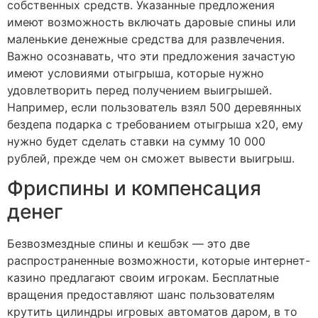
собственных средств. Указанные предложения
имеют возможность включать даровые спины или
маленькие денежные средства для развлечения.
Важно осознавать, что эти предложения зачастую
имеют условиями отыгрыша, которые нужно
удовлетворить перед получением выигрышей.
Например, если пользователь взял 500 деревянных
бездепа подарка с требованием отыгрыша x20, ему
нужно будет сделать ставки на сумму 10 000
рублей, прежде чем он сможет вывести выигрыш.
Фриспины и компенсация
денег
Безвозмездные спины и кешбэк — это две
распространенные возможности, которые интернет-
казино предлагают своим игрокам. Бесплатные
вращения предоставляют шанс пользователям
крутить цилиндры игровых автоматов даром, в то