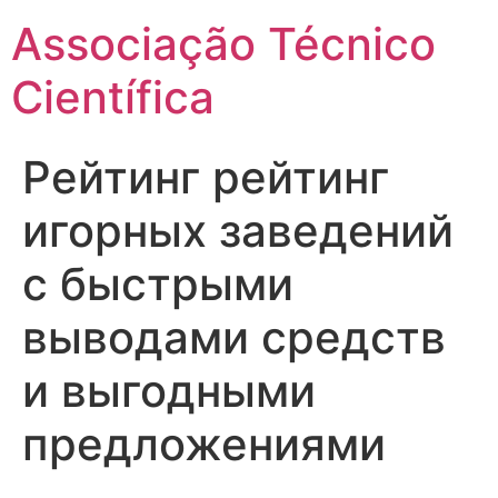
Ir
Associação Técnico
para
o
Científica
conteúdo
Рейтинг рейтинг
игорных заведений
с быстрыми
выводами средств
и выгодными
предложениями