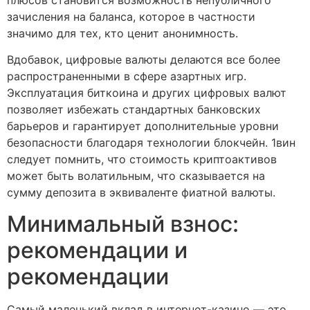
зачисления на баланса, которое в частности
значимо для тех, кто ценит анонимность.
Вдобавок, цифровые валюты делаются все более
распространенными в сфере азартных игр.
Эксплуатация биткоина и других цифровых валют
позволяет избежать стандартных банковских
барьеров и гарантирует дополнительные уровни
безопасности благодаря технологии блокчейн. 1вин
следует помнить, что стоимость криптоактивов
может быть волатильным, что сказывается на
сумму депозита в эквиваленте фиатной валюты.
Минимальный взнос:
рекомендации и
рекомендации
Самый маленький вклад в интернет-казино — это