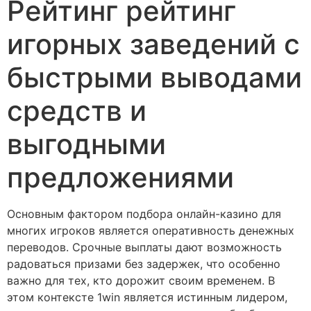
Рейтинг рейтинг
игорных заведений с
быстрыми выводами
средств и
выгодными
предложениями
Основным фактором подбора онлайн-казино для
многих игроков является оперативность денежных
переводов. Срочные выплаты дают возможность
радоваться призами без задержек, что особенно
важно для тех, кто дорожит своим временем. В
этом контексте 1win является истинным лидером,