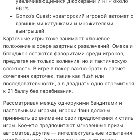
увеличивающимися джокерами и RTP около
96.1%.
Gonzo’s Quest: новаторский игровой автомат с
лавинными катушками и множителями
выигрышей.
Карточные игры тоже занимают ключевое
положение в сфере азартных развлечений. Омаха и
блэкджек остаются фаворитами среди игроков,
предлагая не только волнение, но и тактическую
сложность. В игре в покер важно брать в расчет
сочетания карточек, такие как flush или
последовательность, а в двадцать одно стремиться
к 21 баллу без перебивания.
Рассматривая между однорукими бандитами и
настольными играми, игроки 1вин должны
принимать во внимание свои предпочтения и стиль
игры. Кое-кто предпочитают мгновенные призы
автоматов, другие — интеллектуальные испытания