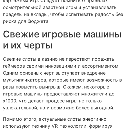
картёжных игр. Следует помнить о правилах
осмотрительной азартной игры и устанавливать
пределы на вклады, чтобы испытывать радость без
риска для бюджета.
Свежие игровые машины
и их черты
Свежие слоты в казино не перестают поражать
геймеров своими инновациями и ассортиментом.
Одним основных черт выступает внедрение
мультипликаторов, которые имеют возможность в
разы повысить выигрыш. Скажем, некоторые
игровые машины предоставляют множители до
x1000, что делает процесс игры не только
увлекательной, но и возможно более выгодной.
Помимо этого, актуальные слоты энергично
используют технику VR-технологии, формируя