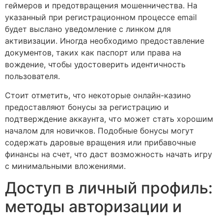
геймеров и предотвращения мошенничества. На
указанный при регистрационном процессе email
будет выслано уведомление с линком для
активизации. Иногда необходимо предоставление
документов, таких как паспорт или права на
вождение, чтобы удостоверить идентичность
пользователя.
Стоит отметить, что некоторые онлайн-казино
предоставляют бонусы за регистрацию и
подтверждение аккаунта, что может стать хорошим
началом для новичков. Подобные бонусы могут
содержать даровые вращения или прибавочные
финансы на счет, что даст возможность начать игру
с минимальными вложениями.
Доступ в личный профиль:
методы авторизации и