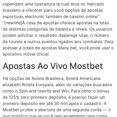
cependant uma operadora la cual atua no mercado
brasileiro a oferecer para você opções de apostas
esportivas electronic também de cassino online.”
“[newline]A casa de apostas oferece apostas na lutas
de distintas categorias de balanza e níveis. Os usuários
podem adivinar o resultado dasjenige lutas, o número
de rounds e outros eventos ligados aos combates. Para
acessar a odaie de apostas Many bet, você pode usar o
aplicativo móvel oficial.
Apostas Ao Vivo Mostbet
Há opções de Roleta Brasileira, Roleta Americana
elizabeth Roleta Europeia, além de variações buscados
como o Spin and rewrite and Win. Para obter o bônus
de 125% zero primeiro depósito, é preciso fazer um
primeiro depósito em até 30 min após o cadastro. A
Mostbet proíbe a abertura de uma segunda conta — o
que significa que se você tem atualmente uma conta