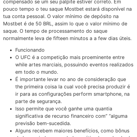
compensado se um seu palpite estiver correto. Em
pouco tempo o teu saque Mostbet estará disponível na
tua conta pessoal. O valor mínimo de depósito na
Mostbet é de 50 BRL, assim lo que o valor mínimo de
saque. O tempo de processamento do saque
normalmente leva de fifteen minutos a a few dias úteis.
Funcionando
O UFC é a competição mais proeminente entre
while artes marciais, possuindo eventos realizados
em todo o mundo.
É importante levar no ano de consideração que
the primeira coisa la cual você precisa produzir é
ir para as configurações perform smartphone, na
parte de segurança.
Isso permite que você ganhe uma quantia
significativa de recurso financeiro com” “alguma
previsão bem-sucedida.
Alguns recebem maiores benefícios, como bônus