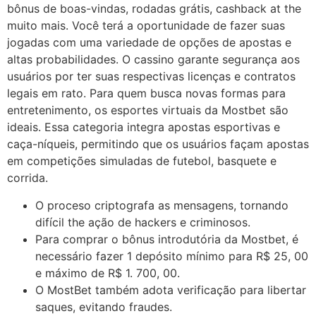
bônus de boas-vindas, rodadas grátis, cashback at the
muito mais. Você terá a oportunidade de fazer suas
jogadas com uma variedade de opções de apostas e
altas probabilidades. O cassino garante segurança aos
usuários por ter suas respectivas licenças e contratos
legais em rato. Para quem busca novas formas para
entretenimento, os esportes virtuais da Mostbet são
ideais. Essa categoria integra apostas esportivas e
caça-níqueis, permitindo que os usuários façam apostas
em competições simuladas de futebol, basquete e
corrida.
O proceso criptografa as mensagens, tornando
difícil the ação de hackers e criminosos.
Para comprar o bônus introdutória da Mostbet, é
necessário fazer 1 depósito mínimo para R$ 25, 00
e máximo de R$ 1. 700, 00.
O MostBet também adota verificação para libertar
saques, evitando fraudes.