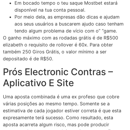
Em bocado tempo o teu saque Mostbet estará
disponível na tua conta pessoal.
Por meio dela, as empresas dão dicas e ajudam
aos seus usuários a buscarem ajudo caso tenham
tendo algum problema de vício com o” “game.
O ganho máximo com as rodadas grátis é de R$500
elizabeth o requisito de rollover é 60x. Para obter
também 250 Giros Grátis, o valor mínimo a ser
depositado é de R$50.
Prós Electronic Contras –
Aplicativo E Site
Uma aposta combinada é uma ex profeso que cobre
várias posições ao mesmo tempo. Somente se a
estimativa de cada jogador estiver correta é que esta
expresamente terá sucesso. Como resultado, esta
aposta acarreta algum risco, mas pode producir