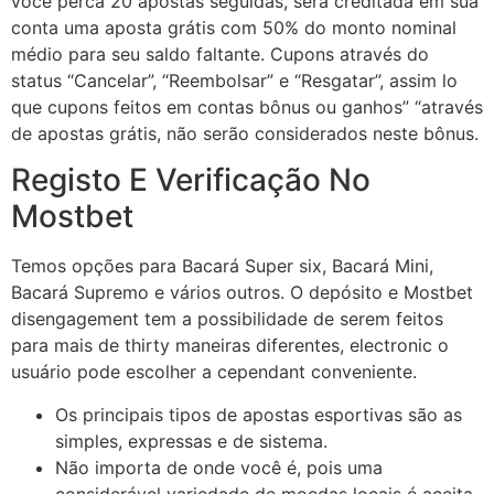
você perca 20 apostas seguidas, será creditada em sua
conta uma aposta grátis com 50% do monto nominal
médio para seu saldo faltante. Cupons através do
status “Cancelar”, “Reembolsar” e “Resgatar”, assim lo
que cupons feitos em contas bônus ou ganhos” “através
de apostas grátis, não serão considerados neste bônus.
Registo E Verificação No
Mostbet
Temos opções para Bacará Super six, Bacará Mini,
Bacará Supremo e vários outros. O depósito e Mostbet
disengagement tem a possibilidade de serem feitos
para mais de thirty maneiras diferentes, electronic o
usuário pode escolher a cependant conveniente.
Os principais tipos de apostas esportivas são as
simples, expressas e de sistema.
Não importa de onde você é, pois uma
considerável variedade de moedas locais é aceita.