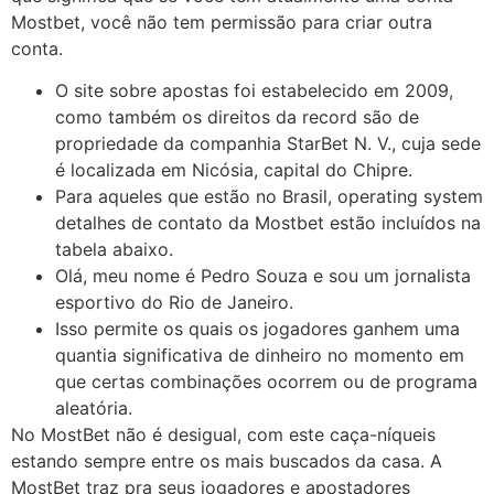
Mostbet, você não tem permissão para criar outra
conta.
O site sobre apostas foi estabelecido em 2009,
como também os direitos da record são de
propriedade da companhia StarBet N. V., cuja sede
é localizada em Nicósia, capital do Chipre.
Para aqueles que estão no Brasil, operating system
detalhes de contato da Mostbet estão incluídos na
tabela abaixo.
Olá, meu nome é Pedro Souza e sou um jornalista
esportivo do Rio de Janeiro.
Isso permite os quais os jogadores ganhem uma
quantia significativa de dinheiro no momento em
que certas combinações ocorrem ou de programa
aleatória.
No MostBet não é desigual, com este caça-níqueis
estando sempre entre os mais buscados da casa. A
MostBet traz pra seus jogadores e apostadores