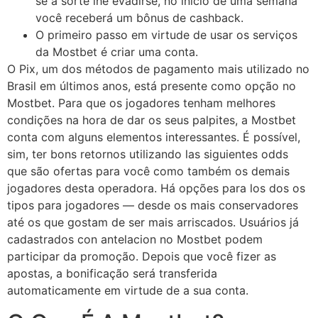
se a sorte lhe evadirse, no início de uma semana
você receberá um bônus de cashback.
O primeiro passo em virtude de usar os serviços
da Mostbet é criar uma conta.
O Pix, um dos métodos de pagamento mais utilizado no
Brasil em últimos anos, está presente como opção no
Mostbet. Para que os jogadores tenham melhores
condições na hora de dar os seus palpites, a Mostbet
conta com alguns elementos interessantes. É possível,
sim, ter bons retornos utilizando las siguientes odds
que são ofertas para você como também os demais
jogadores desta operadora. Há opções para los dos os
tipos para jogadores — desde os mais conservadores
até os que gostam de ser mais arriscados. Usuários já
cadastrados con antelacion no Mostbet podem
participar da promoção. Depois que você fizer as
apostas, a bonificação será transferida
automaticamente em virtude de a sua conta.