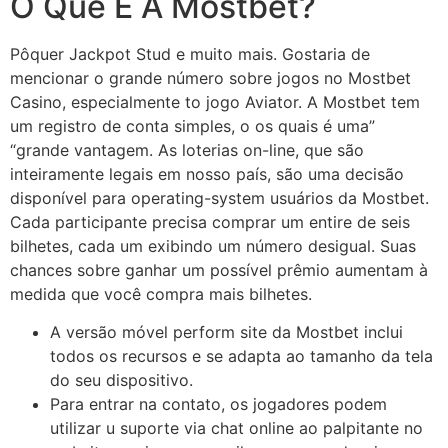
O Que É A Mostbet?
Pôquer Jackpot Stud e muito mais. Gostaria de
mencionar o grande número sobre jogos no Mostbet
Casino, especialmente to jogo Aviator. A Mostbet tem
um registro de conta simples, o os quais é uma”
“grande vantagem. As loterias on-line, que são
inteiramente legais em nosso país, são uma decisão
disponível para operating-system usuários da Mostbet.
Cada participante precisa comprar um entire de seis
bilhetes, cada um exibindo um número desigual. Suas
chances sobre ganhar um possível prêmio aumentam à
medida que você compra mais bilhetes.
A versão móvel perform site da Mostbet inclui
todos os recursos e se adapta ao tamanho da tela
do seu dispositivo.
Para entrar na contato, os jogadores podem
utilizar u suporte via chat online ao palpitante no