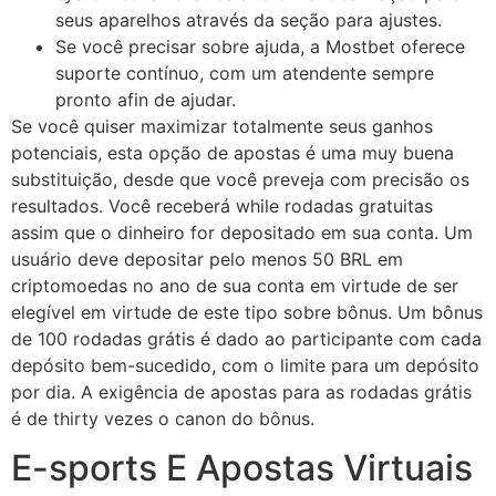
seus aparelhos através da seção para ajustes.
Se você precisar sobre ajuda, a Mostbet oferece
suporte contínuo, com um atendente sempre
pronto afin de ajudar.
Se você quiser maximizar totalmente seus ganhos
potenciais, esta opção de apostas é uma muy buena
substituição, desde que você preveja com precisão os
resultados. Você receberá while rodadas gratuitas
assim que o dinheiro for depositado em sua conta. Um
usuário deve depositar pelo menos 50 BRL em
criptomoedas no ano de sua conta em virtude de ser
elegível em virtude de este tipo sobre bônus. Um bônus
de 100 rodadas grátis é dado ao participante com cada
depósito bem-sucedido, com o limite para um depósito
por dia. A exigência de apostas para as rodadas grátis
é de thirty vezes o canon do bônus.
E-sports E Apostas Virtuais