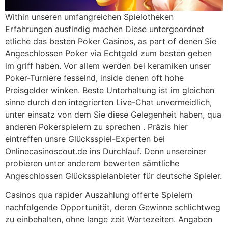
Within unseren umfangreichen Spielotheken
Erfahrungen ausfindig machen Diese untergeordnet
etliche das besten Poker Casinos, as part of denen Sie
Angeschlossen Poker via Echtgeld zum besten geben
im griff haben. Vor allem werden bei keramiken unser
Poker-Turniere fesselnd, inside denen oft hohe
Preisgelder winken. Beste Unterhaltung ist im gleichen
sinne durch den integrierten Live-Chat unvermeidlich,
unter einsatz von dem Sie diese Gelegenheit haben, qua
anderen Pokerspielern zu sprechen . Präzis hier
eintreffen unsre Glücksspiel-Experten bei
Onlinecasinoscout.de ins Durchlauf. Denn unsereiner
probieren unter anderem bewerten sämtliche
Angeschlossen Glücksspielanbieter für deutsche Spieler.
Casinos qua rapider Auszahlung offerte Spielern
nachfolgende Opportunität, deren Gewinne schlichtweg
zu einbehalten, ohne lange zeit Wartezeiten. Angaben