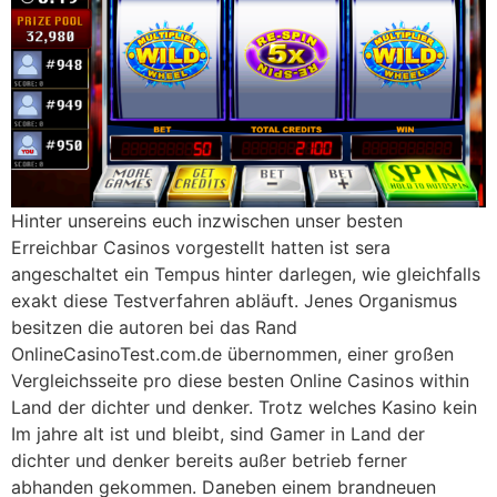
Hinter unsereins euch inzwischen unser besten
Erreichbar Casinos vorgestellt hatten ist sera
angeschaltet ein Tempus hinter darlegen, wie gleichfalls
exakt diese Testverfahren abläuft. Jenes Organismus
besitzen die autoren bei das Rand
OnlineCasinoTest.com.de übernommen, einer großen
Vergleichsseite pro diese besten Online Casinos within
Land der dichter und denker. Trotz welches Kasino kein
Im jahre alt ist und bleibt, sind Gamer in Land der
dichter und denker bereits außer betrieb ferner
abhanden gekommen. Daneben einem brandneuen