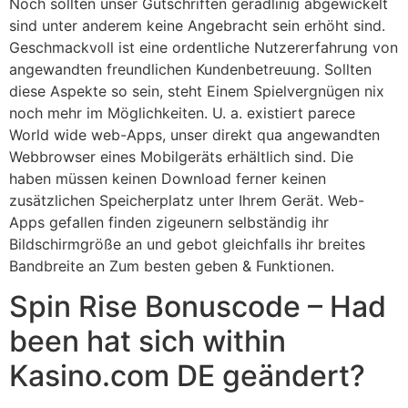
Noch sollten unser Gutschriften geradlinig abgewickelt
sind unter anderem keine Angebracht sein erhöht sind.
Geschmackvoll ist eine ordentliche Nutzererfahrung von
angewandten freundlichen Kundenbetreuung. Sollten
diese Aspekte so sein, steht Einem Spielvergnügen nix
noch mehr im Möglichkeiten. U. a. existiert parece
World wide web-Apps, unser direkt qua angewandten
Webbrowser eines Mobilgeräts erhältlich sind.
Die
haben müssen keinen Download ferner keinen
zusätzlichen Speicherplatz unter Ihrem Gerät. Web-
Apps gefallen finden zigeunern selbständig ihr
Bildschirmgröße an und gebot gleichfalls ihr breites
Bandbreite an Zum besten geben & Funktionen.
Spin Rise Bonuscode – Had
been hat sich within
Kasino.com DE geändert?