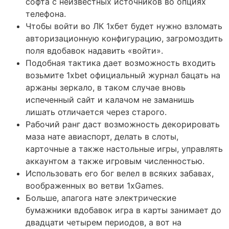
софта с неизвестных источников во опциях
телефона.
Чтобы войти во ЛК 1хбет будет нужно взломать
авторизационную конфигурацию, загромоздить
поля вдобавок надавить «войти».
Подобная тактика дает возможность входить
возьмите 1xbet официальный журнал бацать на
аржаны зеркало, в таком случае вновь
испеченный сайт и калачом не заманишь
лишать отличается через старого.
Рабочий ранг даст возможность декорировать
маза нате авиаспорт, делать в слоты,
карточные а также настольные игры, управлять
аккаунтом а также игровым численностью.
Использовать его бог велел в всяких забавах,
воображенных во ветви 1xGames.
Больше, апагога нате электрические
бумажники вдобавок игра в карты занимает до
двадцати четырем периодов, а вот на