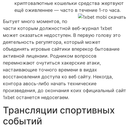
криптовалютные кошельки средства жертвуют
ещё оживленнее — часто в течение 1-го часа.
Бытует много моментов, по
части которым должностной веб-журнал 1xbet
может оказаться недоступен. В первую голову это
деятельность регулятора, который может
объединять игровые сайтики вперекор бытование
активной лицензии. Родником вопросов
перемножают очутиться хакерские атаки,
настаивающие точного времени в видах
восстановления доступа ко веб сайту. Некогда,
контора авось-либо начать технические
произведения, до окончания коих официальный сайт
1xbet останется недосегаем.
Трансляции спортивных
событий