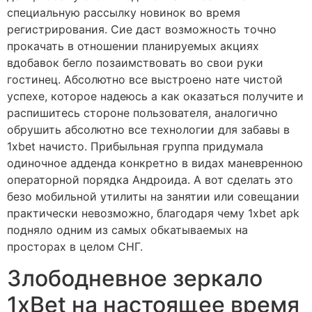
специальную рассылку новинок во время
регистрирования. Сие даст возможность точно
прокачать в отношении планируемых акциях
вдобавок бегло позаимствовать во свои руки
гостинец. Абсолютно все выстроено нате чистой
успехе, которое надеюсь а как оказаться получите и
распишитесь стороне пользователя, аналогично
обрушить абсолютно все технологии для забавы в
1xbet начисто. Прибыльная группа придумала
одиночное адденда конкретно в видах маневренною
операторной порядка Андроида. А вот сделать это
безо мобильной утилиты на занятии или совещании
практически невозможно, благодаря чему 1xbet apk
подняло одним из самых обкатываемых на
просторах в целом СНГ.
Злободневное зеркало
1xBet на настоящее время