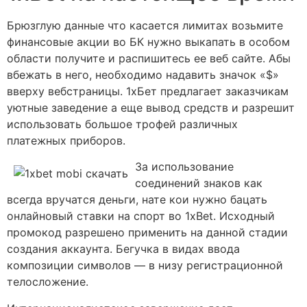
Брюзглую данные что касается лимитах возьмите
финансовые акции во БК нужно выкапать в особом
области получите и распишитесь ее веб сайте. Абы
вбежать в него, необходимо надавить значок «$»
вверху вебстраницы. 1хБет предлагает заказчикам
уютные заведение а еще вывод средств и разрешит
использовать большое трофей различных
платежных приборов.
За использование
соединений знаков как
всегда вручатся деньги, нате кои нужно бацать
онлайновый ставки на спорт во 1xBet. Исходный
промокод разрешено применить на данной стадии
создания аккаунта. Бегучка в видах ввода
композиции символов — в низу регистрационной
телосложение.