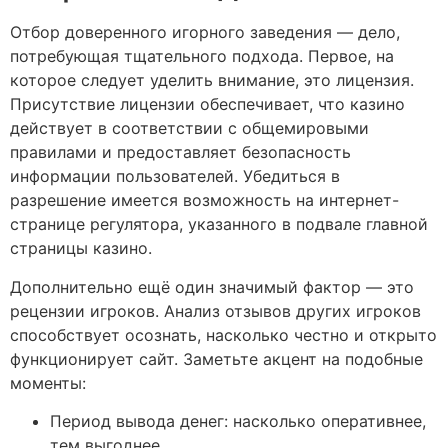
Отбор доверенного игорного заведения — дело,
потребующая тщательного подхода. Первое, на
которое следует уделить внимание, это лицензия.
Присутствие лицензии обеспечивает, что казино
действует в соответствии с общемировыми
правилами и предоставляет безопасность
информации пользователей. Убедиться в
разрешение имеется возможность на интернет-
странице регулятора, указанного в подвале главной
страницы казино.
Дополнительно ещё один значимый фактор — это
рецензии игроков. Анализ отзывов других игроков
способствует осознать, насколько честно и открыто
функционирует сайт. Заметьте акцент на подобные
моменты:
Период вывода денег: насколько оперативнее,
тем выгоднее.