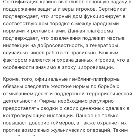
Сертификация казино выполняет основную задачу в
поддержании защиты и веры игроков. Сертификат
подтверждает, что игорный дом функционирует в
соответствующем порядке с международными
нормами и регламентами. Данная платформа
подтверждает, что развлечения подлежат частые
инспекции на добросовестность, а генераторы
случайных чисел работают правильно. Важным
фактором является и охрана данных игроков, что в
особенности значимо в эпоху цифровизации.
Кроме, того, официальные гэмблинг-платформы
обязаны следовать жесткие нормы по борьбе с
отмыванием денег и поддержкой террористической
деятельности. Фирмы необходимо регулярно
предоставлять сводки о своих денежных сделках в
контролирующие инстанции. Данное не только
повышает доверие геймеров, а также охраняет их
против возможных жульнических операций. Таким