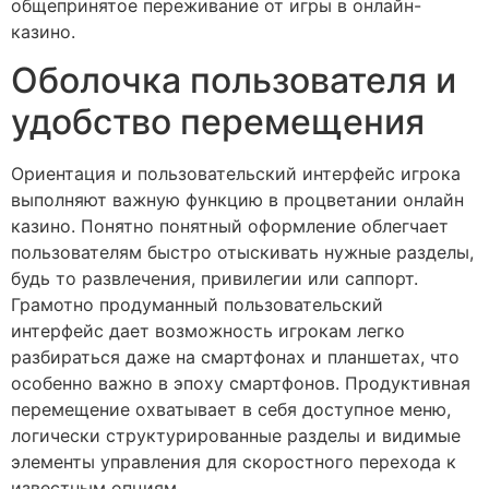
общепринятое переживание от игры в онлайн-
казино.
Оболочка пользователя и
удобство перемещения
Ориентация и пользовательский интерфейс игрока
выполняют важную функцию в процветании онлайн
казино. Понятно понятный оформление облегчает
пользователям быстро отыскивать нужные разделы,
будь то развлечения, привилегии или саппорт.
Грамотно продуманный пользовательский
интерфейс дает возможность игрокам легко
разбираться даже на смартфонах и планшетах, что
особенно важно в эпоху смартфонов. Продуктивная
перемещение охватывает в себя доступное меню,
логически структурированные разделы и видимые
элементы управления для скоростного перехода к
известным опциям.