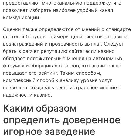
предоставляют многоканальную поддержку, что
позволяет избирать наиболее удобный канал
коммуникации.
Оценки также определяются от мнений о стандарте
слотов и бонусов. Геймеры ценят честные правила
вознаграждений и прозрачность выплат. Следует
брать в расчет репутацию сайта: если казино
обладает положительные мнения на автономных
форумах и сборщиках отзывов, это значительно
повышает его рейтинг. Таким способом,
комплексный способ к анализу уровня услуг
позволяет создавать беспристрастное мнение о
надежности казино.
Каким образом
определить доверенное
игорное заведение