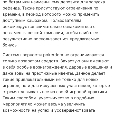
по бетам или наименьшему депозита для запуска
рефанда. Также присутствуют ограничения по
времени, в период которого можно применить
доступным кэшбэком. Пользователям
рекомендуется внимательно ознакомиться с
регламенты всякой кампании, чтобы наиболее
результативно воспользоваться предлагаемые
бонусы.
Системы верности pokerdom не ограничиваются
только возвратом средств. Зачастую они вмещают
в себя особые вознаграждения, даровые вращения и
даже зовы на престижные ивенты. Данное делает
такие привлекательными не только для новых
игроков, но и для искушенных участников, которые
стремятся выжать все из своей игровой практики.
Таким способом, участничество в подобных
мероприятиях может весьма увеличить
возможности на успех и усовершенствовать