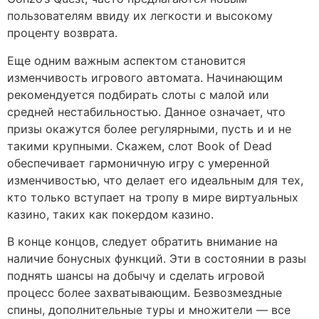
пользователям ввиду их легкости и высокому
проценту возврата.
Еще одним важным аспектом становится
изменчивость игрового автомата. Начинающим
рекомендуется подбирать слоты с малой или
средней нестабильностью. Данное означает, что
призы окажутся более регулярными, пусть и и не
такими крупными. Скажем, слот Book of Dead
обеспечивает гармоничную игру с умеренной
изменчивостью, что делает его идеальным для тех,
кто только вступает на тропу в мире виртуальных
казино, таких как покердом казино.
В конце концов, следует обратить внимание на
наличие бонусных функций. Эти в состоянии в разы
поднять шансы на добычу и сделать игровой
процесс более захватывающим. Безвозмездные
спины, дополнительные туры и множители — все