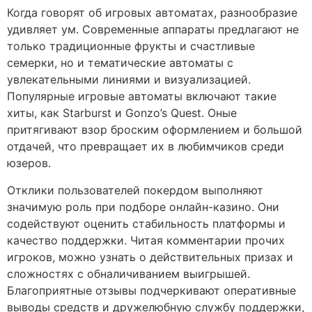
Когда говорят об игровых автоматах, разнообразие
удивляет ум. Современные аппараты предлагают не
только традиционные фрукты и счастливые
семерки, но и тематические автоматы с
увлекательными линиями и визуализацией.
Популярные игровые автоматы включают такие
хиты, как Starburst и Gonzo’s Quest. Оные
притягивают взор броским оформлением и большой
отдачей, что превращает их в любимчиков среди
юзеров.
Отклики пользователей покердом выполняют
значимую роль при подборе онлайн-казино. Они
содействуют оценить стабильность платформы и
качество поддержки. Читая комментарии прочих
игроков, можно узнать о действительных призах и
сложностях с обналичиванием выигрышей.
Благоприятные отзывы подчеркивают оперативные
выводы средств и дружелюбную службу поддержки,