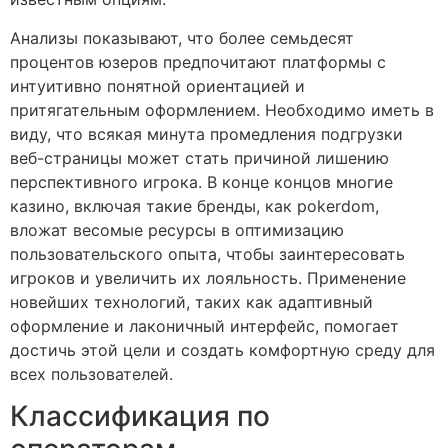
Анализы показывают, что более семьдесят
процентов юзеров предпочитают платформы с
интуитивно понятной ориентацией и
притягательным оформлением. Необходимо иметь в
виду, что всякая минута промедления подгрузки
веб-страницы может стать причиной лишению
перспективного игрока. В конце концов многие
казино, включая такие бренды, как pokerdom,
вложат весомые ресурсы в оптимизацию
пользовательского опыта, чтобы заинтересовать
игроков и увеличить их лояльность. Применение
новейших технологий, таких как адаптивный
оформление и лаконичный интерфейс, помогает
достичь этой цели и создать комфортную среду для
всех пользователей.
Классификация по