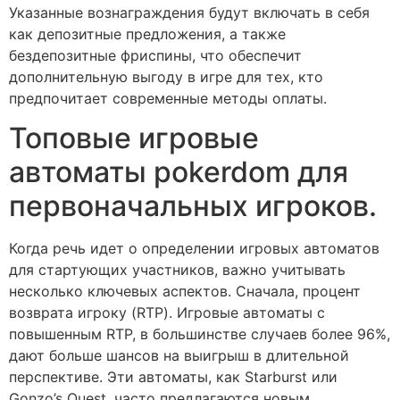
Указанные вознаграждения будут включать в себя
как депозитные предложения, а также
бездепозитные фриспины, что обеспечит
дополнительную выгоду в игре для тех, кто
предпочитает современные методы оплаты.
Топовые игровые
автоматы pokerdom для
первоначальных игроков.
Когда речь идет о определении игровых автоматов
для стартующих участников, важно учитывать
несколько ключевых аспектов. Сначала, процент
возврата игроку (RTP). Игровые автоматы с
повышенным RTP, в большинстве случаев более 96%,
дают больше шансов на выигрыш в длительной
перспективе. Эти автоматы, как Starburst или
Gonzo’s Quest, часто предлагаются новым