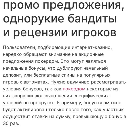
промо предложения,
однорукие бандиты
и рецензии игроков
Пользователи, подбирающие интернет-казино,
нередко обращают внимание на акционные
предложения покердом. Это могут являться
начальные бонусы, что дублируют начальный
депозит, или бесплатные спины на популярных
игровых автоматах. Нужно вдумчиво рассматривать
условия бонусов, так как
покердом
некоторые из
них запрашивают выполнения специфических
условий по прокрутке. К примеру, бонус возможно
будет активирован только после того, как участник
осуществит ставки на сумму, превышающую бонус в
30 раз.