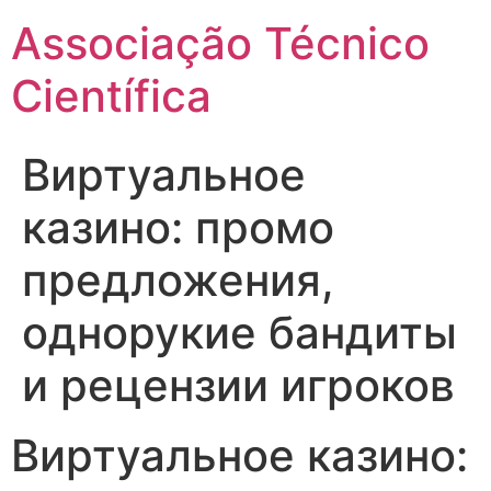
Ir
Associação Técnico
para
o
Científica
conteúdo
Виртуальное
казино: промо
предложения,
однорукие бандиты
и рецензии игроков
Виртуальное казино: