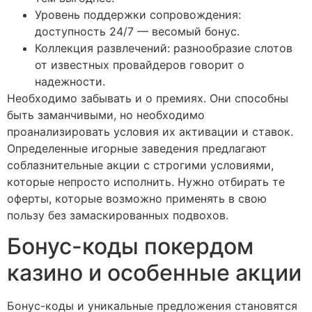
Уровень поддержки сопровождения:
доступность 24/7 — весомый бонус.
Коллекция развлечений: разнообразие слотов
от известных провайдеров говорит о
надежности.
Необходимо забывать и о премиях. Они способны
быть заманчивыми, но необходимо
проанализировать условия их активации и ставок.
Определенные игорные заведения предлагают
соблазнительные акции с строгими условиями,
которые непросто исполнить. Нужно отбирать те
оферты, которые возможно применять в свою
пользу без замаскированных подвохов.
Бонус-коды покердом
казино и особенные акции
Бонус-коды и уникальные предложения становятся