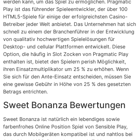
werden kann, um das Spiel zu ermöglichen. Pragmatic
Play ist das führender Spieleentwickler, der über 100
HTML5-Spiele für einige der erfolgreichsten Casino-
Betreiber jeder Welt anbietet. Das Unternehmen hat sich
schnell zu einem der Branchenführer in der Entwicklung
von qualitativ hochwertigen Spielelösungen für
Desktop- und cellular Plattformen entwickelt. Diese
Option, die häufig in Slot Zocken von Pragmatic Play
enthalten ist, bietet den Spielern perish Möglichkeit,
ihren Einsatzmultiplikator um 25 % zu erhöhen. Wenn
Sie sich für den Ante-Einsatz entscheiden, müssen Sie
eine gewisse Gebühr in Höhe von 25 % des gesetzten
Betrags entrichten.
Sweet Bonanza Bewertungen
Sweet Bonanza ist natürlich ein lebendiges sowie
farbenfrohes Online Position Spiel von Sensible Play,
das durch Mobilgeräten kompatibel ist und nahtlos bei