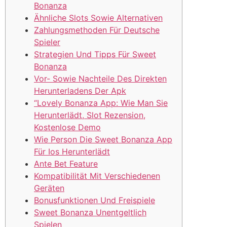
Bonanza
Ähnliche Slots Sowie Alternativen
Zahlungsmethoden Für Deutsche
Spieler
Strategien Und Tipps Für Sweet
Bonanza
Vor- Sowie Nachteile Des Direkten
Herunterladens Der Apk
“Lovely Bonanza App: Wie Man Sie
Herunterlädt, Slot Rezension,
Kostenlose Demo
Wie Person Die Sweet Bonanza App
Für Ios Herunterlädt
Ante Bet Feature
Kompatibilität Mit Verschiedenen
Geräten
Bonusfunktionen Und Freispiele
Sweet Bonanza Unentgeltlich
Spielen