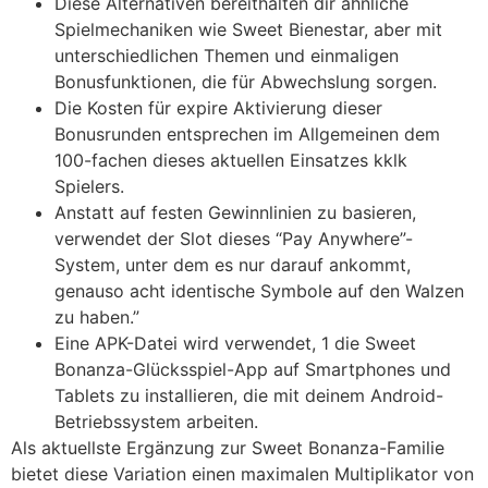
Diese Alternativen bereithalten dir ähnliche
Spielmechaniken wie Sweet Bienestar, aber mit
unterschiedlichen Themen und einmaligen
Bonusfunktionen, die für Abwechslung sorgen.
Die Kosten für expire Aktivierung dieser
Bonusrunden entsprechen im Allgemeinen dem
100-fachen dieses aktuellen Einsatzes kklk
Spielers.
Anstatt auf festen Gewinnlinien zu basieren,
verwendet der Slot dieses “Pay Anywhere”-
System, unter dem es nur darauf ankommt,
genauso acht identische Symbole auf den Walzen
zu haben.”
Eine APK-Datei wird verwendet, 1 die Sweet
Bonanza-Glücksspiel-App auf Smartphones und
Tablets zu installieren, die mit deinem Android-
Betriebssystem arbeiten.
Als aktuellste Ergänzung zur Sweet Bonanza-Familie
bietet diese Variation einen maximalen Multiplikator von