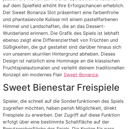
auf dem Spielfeld erhöht Ihre Erfolgschancen erheblich.
Der Sweet Bonanza Slot präsentiert eine farbenfrohe
und phantasievolle Kulisse mit einem pastellfarbenen
Himmel und Landschaften, die an das Dessert-
Wunderland erinnern. Die Grafik des Spiels ist lebhaft
ebenso zeigt eine Differenziertheit von Früchten und
Süßigkeiten, die gut gestaltet sind darüber hinaus sich
von unserem skurrilen Hintergrund abheben. Dieses
Design ist natürlich eine Hommage an die klassischen
Fruchtspielautomaten und verleiht deinem traditionellen
Konzept ein modernes Flair
Sweet-Bonanza
.
Sweet Bienestar Freispiele
Spieler, die schnell auf die Sonderfunktionen des Spiels
zugreifen möchten, haben perish Möglichkeit, direkt
Freispiele zu erwerben. Der Zugriff auf diese Funktion
erfolgt über eine bestimmte Schaltfläche auf der
Benutzeroberfläche des Spiels. Die Kosten für pass