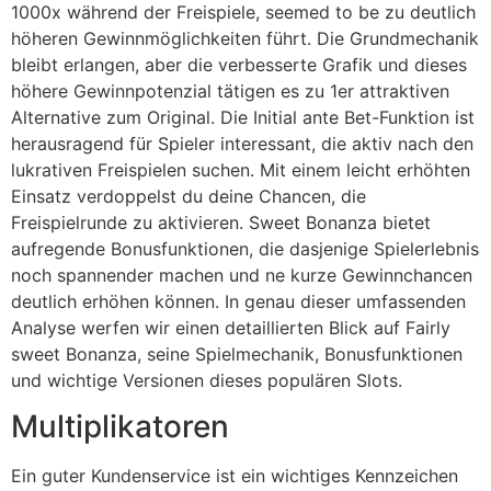
1000x während der Freispiele, seemed to be zu deutlich
höheren Gewinnmöglichkeiten führt. Die Grundmechanik
bleibt erlangen, aber die verbesserte Grafik und dieses
höhere Gewinnpotenzial tätigen es zu 1er attraktiven
Alternative zum Original. Die Initial ante Bet-Funktion ist
herausragend für Spieler interessant, die aktiv nach den
lukrativen Freispielen suchen. Mit einem leicht erhöhten
Einsatz verdoppelst du deine Chancen, die
Freispielrunde zu aktivieren. Sweet Bonanza bietet
aufregende Bonusfunktionen, die dasjenige Spielerlebnis
noch spannender machen und ne kurze Gewinnchancen
deutlich erhöhen können. In genau dieser umfassenden
Analyse werfen wir einen detaillierten Blick auf Fairly
sweet Bonanza, seine Spielmechanik, Bonusfunktionen
und wichtige Versionen dieses populären Slots.
Multiplikatoren
Ein guter Kundenservice ist ein wichtiges Kennzeichen