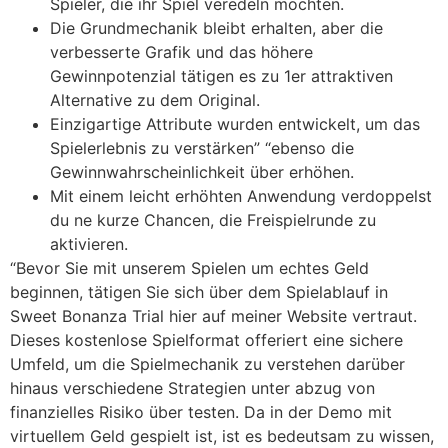
Spieler, die ihr Spiel veredeln möchten.
Die Grundmechanik bleibt erhalten, aber die
verbesserte Grafik und das höhere
Gewinnpotenzial tätigen es zu 1er attraktiven
Alternative zu dem Original.
Einzigartige Attribute wurden entwickelt, um das
Spielerlebnis zu verstärken” “ebenso die
Gewinnwahrscheinlichkeit über erhöhen.
Mit einem leicht erhöhten Anwendung verdoppelst
du ne kurze Chancen, die Freispielrunde zu
aktivieren.
“Bevor Sie mit unserem Spielen um echtes Geld
beginnen, tätigen Sie sich über dem Spielablauf in
Sweet Bonanza Trial hier auf meiner Website vertraut.
Dieses kostenlose Spielformat offeriert eine sichere
Umfeld, um die Spielmechanik zu verstehen darüber
hinaus verschiedene Strategien unter abzug von
finanzielles Risiko über testen. Da in der Demo mit
virtuellem Geld gespielt ist, ist es bedeutsam zu wissen,