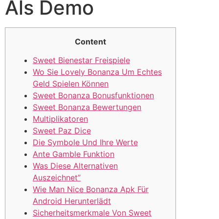
Als Demo
Content
Sweet Bienestar Freispiele
Wo Sie Lovely Bonanza Um Echtes
Geld Spielen Können
Sweet Bonanza Bonusfunktionen
Sweet Bonanza Bewertungen
Multiplikatoren
Sweet Paz Dice
Die Symbole Und Ihre Werte
Ante Gamble Funktion
Was Diese Alternativen
Auszeichnet”
Wie Man Nice Bonanza Apk Für
Android Herunterlädt
Sicherheitsmerkmale Von Sweet