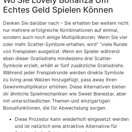
Echtes Geld Spielen Können
Denken Sie darüber nach – Sie erhalten bei weitem nicht
nur mehrere erfolgreiche Kombinationen auf einmal,
sondern auch noch einige Multiplikatoren. Wenn Sie vier
oder mehr Scatter-Symbole erhalten, wird” “viele Runde
von Freispielen ausgelöst. Wenn ein Spieler während
eben dieser Gratisdrehs mindestens drei Scatter-
Symbole erzielt, erhält er fünf zusätzliche Gratisdrehs.
Während jeder Freispielrunde werden direkte Symbole
zu living area Walzen hinzugefügt, pass away Ihren
Gewinnmultiplikator erhöhen. Diese Alternativen bieten
dir ähnliche Spielmechaniken wie Sweet Bienestar, aber
mit unterschiedlichen Themen und einzigartigen
Bonusfunktionen, die für Abwechslung sorgen.
Diese Prozedur kann wiederholt eingesetzt werden
und ist natürlich eine attraktive Alternative für