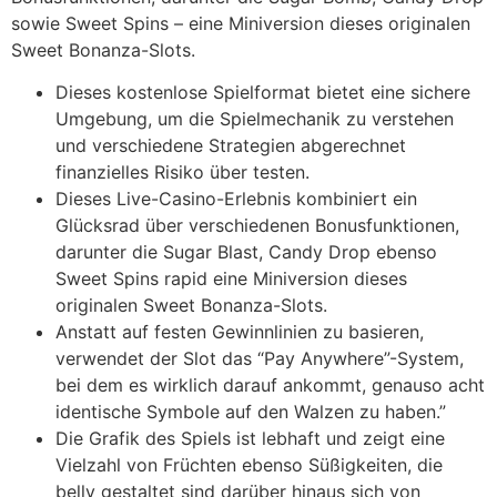
sowie Sweet Spins – eine Miniversion dieses originalen
Sweet Bonanza-Slots.
Dieses kostenlose Spielformat bietet eine sichere
Umgebung, um die Spielmechanik zu verstehen
und verschiedene Strategien abgerechnet
finanzielles Risiko über testen.
Dieses Live-Casino-Erlebnis kombiniert ein
Glücksrad über verschiedenen Bonusfunktionen,
darunter die Sugar Blast, Candy Drop ebenso
Sweet Spins rapid eine Miniversion dieses
originalen Sweet Bonanza-Slots.
Anstatt auf festen Gewinnlinien zu basieren,
verwendet der Slot das “Pay Anywhere”-System,
bei dem es wirklich darauf ankommt, genauso acht
identische Symbole auf den Walzen zu haben.”
Die Grafik des Spiels ist lebhaft und zeigt eine
Vielzahl von Früchten ebenso Süßigkeiten, die
belly gestaltet sind darüber hinaus sich von