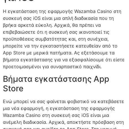
Η εγκατάσταση της εφαρμογής Wazamba Casino στη
συσκευή σας iOS είναι μια απλή διαδικασία που τη
βρήκα αρκετά εύκολη. Αρχικά, θα πρέπει να
επιβεβαιώσετε ότι η συσκευή σας ικανοποιεί τις
προϋποθέσεις συμβατότητας και, στη συνέχεια,
μπορείτε να την εγκαταστήσετε κατευθείαν από το
App Store με μερικά πατήματα. Ας εξετάσουμε τα
βήματα εγκατάστασης για να εξασφαλίσουμε ότι είστε
προετοιμασμένοι για συναρπαστικό παιχνίδι.
Βήματα εγκατάστασης App
Store
Ενώ μπορεί να σας φαίνεται φοβιστικό να κατεβάσετε
μια νέα εφαρμογή, η εγκατάσταση της εφαρμογής
Wazamba Casino στη συσκευή σας iOS είναι μια
ανέμελη διαδικασία. Αρχικά, αποκτήστε πρόσβαση στη
συσκευή σας και ανοίξτε το App Store. Στη γραμμή