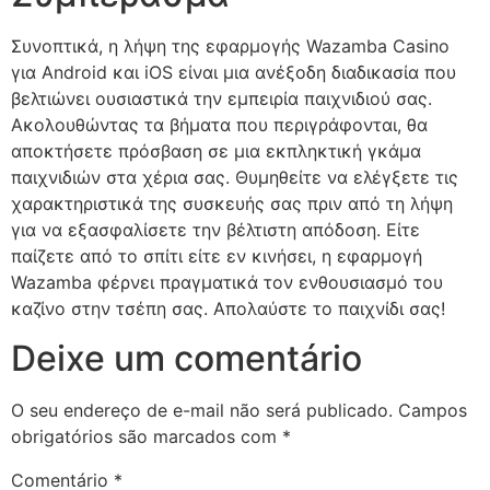
Συνοπτικά, η λήψη της εφαρμογής Wazamba Casino
για Android και iOS είναι μια ανέξοδη διαδικασία που
βελτιώνει ουσιαστικά την εμπειρία παιχνιδιού σας.
Ακολουθώντας τα βήματα που περιγράφονται, θα
αποκτήσετε πρόσβαση σε μια εκπληκτική γκάμα
παιχνιδιών στα χέρια σας. Θυμηθείτε να ελέγξετε τις
χαρακτηριστικά της συσκευής σας πριν από τη λήψη
για να εξασφαλίσετε την βέλτιστη απόδοση. Είτε
παίζετε από το σπίτι είτε εν κινήσει, η εφαρμογή
Wazamba φέρνει πραγματικά τον ενθουσιασμό του
καζίνο στην τσέπη σας. Απολαύστε το παιχνίδι σας!
Deixe um comentário
O seu endereço de e-mail não será publicado.
Campos
obrigatórios são marcados com
*
Comentário
*