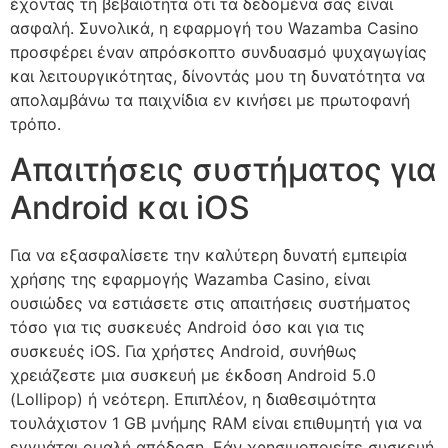
έχοντας τη βεβαιότητα ότι τα δεδομένα σας είναι
ασφαλή. Συνολικά, η εφαρμογή του Wazamba Casino
προσφέρει έναν απρόσκοπτο συνδυασμό ψυχαγωγίας
και λειτουργικότητας, δίνοντάς μου τη δυνατότητα να
απολαμβάνω τα παιχνίδια εν κινήσει με πρωτοφανή
τρόπο.
Απαιτήσεις συστήματος για
Android και iOS
Για να εξασφαλίσετε την καλύτερη δυνατή εμπειρία
χρήσης της εφαρμογής Wazamba Casino, είναι
ουσιώδες να εστιάσετε στις απαιτήσεις συστήματος
τόσο για τις συσκευές Android όσο και για τις
συσκευές iOS. Για χρήστες Android, συνήθως
χρειάζεστε μια συσκευή με έκδοση Android 5.0
(Lollipop) ή νεότερη. Επιπλέον, η διαθεσιμότητα
τουλάχιστον 1 GB μνήμης RAM είναι επιθυμητή για να
εγγυάται ομαλή απόδοση. Εάν χρησιμοποιείτε συσκευή