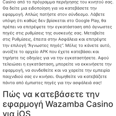
Casino από το πρόγραμμα περιήγησης του κινητού σας.
Θα δείτε μια ειδοποίηση για να κατεβάσετε την
εφαρμογή. Απλώς πατήστε στον σύνδεσμο. Λάβετε
υπόψη ότι καθώς δεν βρίσκεται στο Google Play, θα
πρέπει να επιτρέψετε την εγκατάσταση από άγνωστες
πηγές στις ρυθμίσεις της συσκευής σας. Μεταβείτε
στις Ρυθμίσεις, έπειτα στην Ασφάλεια και επιτρέψτε
την επιλογή “Άγνωστες πηγές”. Μόλις το κάνετε αυτό,
ανοίξτε το αρχείο APK που έχετε κατεβάσει και
τηρήστε τις οδηγίες για να την εγκαταστήσετε. Αφού
τελειώσει η εγκατάσταση, μπορείτε να εκκινήσετε την
εφαρμογή, να συνδεθείτε και να χαρείτε την εμπειρία
παιχνιδιού σας εν κινήσει. Θυμηθείτε να κατεβάζετε
πάντα από έμπιστες πηγές για την ασφάλειά σας!
Πώς να κατεβάσετε την
εφαρμογή Wazamba Casino
για iOS