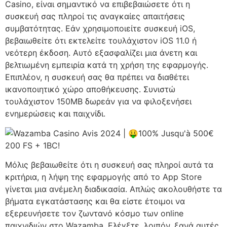
Casino, είναι σημαντικό να επιβεβαιώσετε ότι η
συσκευή σας πληροί τις αναγκαίες απαιτήσεις
συμβατότητας. Εάν χρησιμοποιείτε συσκευή iOS,
βεβαιωθείτε ότι εκτελείτε τουλάχιστον iOS 11.0 ή
νεότερη έκδοση. Αυτό εξασφαλίζει μια άνετη και
βελτιωμένη εμπειρία κατά τη χρήση της εφαρμογής.
Επιπλέον, η συσκευή σας θα πρέπει να διαθέτει
ικανοποιητικό χώρο αποθήκευσης. Συνιστώ
τουλάχιστον 150MB δωρεάν για να φιλοξενήσει
ενημερώσεις και παιχνίδι.
Μόλις βεβαιωθείτε ότι η συσκευή σας πληροί αυτά τα
κριτήρια, η λήψη της εφαρμογής από το App Store
γίνεται μια ανέμελη διαδικασία. Απλώς ακολουθήστε τα
βήματα εγκατάστασης και θα είστε έτοιμοι να
εξερευνήσετε τον ζωντανό κόσμο των online
παιχνιδιών στο Wazamba. Ελέγξτε, λοιπόν, ξανά αυτές