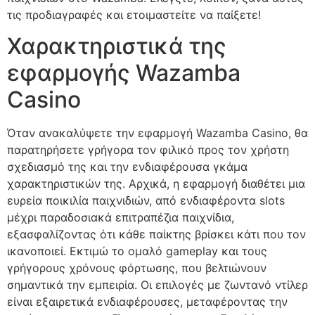
τις προδιαγραφές και ετοιμαστείτε να παίξετε!
Χαρακτηριστικά της
εφαρμογής Wazamba
Casino
Όταν ανακαλύψετε την εφαρμογή Wazamba Casino, θα
παρατηρήσετε γρήγορα τον φιλικό προς τον χρήστη
σχεδιασμό της και την ενδιαφέρουσα γκάμα
χαρακτηριστικών της. Αρχικά, η εφαρμογή διαθέτει μια
ευρεία ποικιλία παιχνιδιών, από ενδιαφέροντα slots
μέχρι παραδοσιακά επιτραπέζια παιχνίδια,
εξασφαλίζοντας ότι κάθε παίκτης βρίσκει κάτι που τον
ικανοποιεί. Εκτιμώ το ομαλό gameplay και τους
γρήγορους χρόνους φόρτωσης, που βελτιώνουν
σημαντικά την εμπειρία. Οι επιλογές με ζωντανό ντίλερ
είναι εξαιρετικά ενδιαφέρουσες, μεταφέροντας την