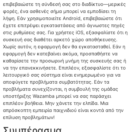
επιβεβαιώστε τη σύνδεσή σας στο διαδίκτυο—μερικές
φορές, ένα ασθενές σήμα μπορεί να εμποδίσει τη
λήψη. Εάν χρησιμοποιείτε Android, επιβεβαιώστε ότι
έχετε επιτρέψει εγκαταστάσεις από άγνωστες πηγές
στις ρυθμίσεις σας. Για χρήστες iOS, εξασφαλίστε ότι η
συσκευή σας διαθέτει αρκετό χώρο αποθήκευσης.
Χωρίς αυτόν, η εφαρμογή δεν θα εγκατασταθεί. Εάν η
εφαρμογή δεν κατεβαίνει ακόμα, προσπαθήστε να
καθαρίσετε την προσωρινή μνήμη της συσκευής σας ή
να την επανεκκινήσετε. Επιπλέον, εξασφαλίστε ότι το
λειτουργικό σας σύστημα είναι ενημερωμένο για να
αποφύγετε προβλήματα συμβατότητας. Εάν τα
προβλήματα συνεχίζονται, η συμβουλή της ομάδας
υποστήριξης Wazamba μπορεί να σας παράσχει
επιπλέον βοήθεια. Μην χάνετε την ελπίδα. Μια
απρόσκοπτη εμπειρία παιχνιδιού είναι κοντά από την
επίλυση προβλημάτων!
Συμπέρασμα