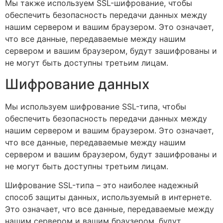
Мы также используем SSL-шифрование, чтобы
обеспечить безопасность передачи данных между
нашим сервером и вашим браузером. Это означает,
что все данные, передаваемые между нашим
сервером и вашим браузером, будут зашифрованы и
не могут быть доступны третьим лицам.
Шифрование данных
Мы используем шифрование SSL-типа, чтобы
обеспечить безопасность передачи данных между
нашим сервером и вашим браузером. Это означает,
что все данные, передаваемые между нашим
сервером и вашим браузером, будут зашифрованы и
не могут быть доступны третьим лицам.
Шифрование SSL-типа – это наиболее надежный
способ защиты данных, используемый в интернете.
Это означает, что все данные, передаваемые между
нашим сервером и вашим браузером, будут