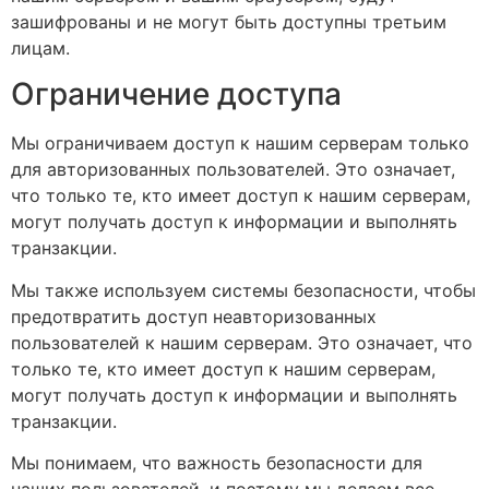
зашифрованы и не могут быть доступны третьим
лицам.
Ограничение доступа
Мы ограничиваем доступ к нашим серверам только
для авторизованных пользователей. Это означает,
что только те, кто имеет доступ к нашим серверам,
могут получать доступ к информации и выполнять
транзакции.
Мы также используем системы безопасности, чтобы
предотвратить доступ неавторизованных
пользователей к нашим серверам. Это означает, что
только те, кто имеет доступ к нашим серверам,
могут получать доступ к информации и выполнять
транзакции.
Мы понимаем, что важность безопасности для