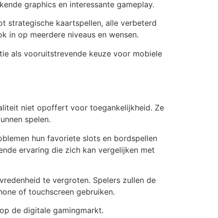
ekende graphics en interessante gameplay.
 strategische kaartspellen, alle verbeterd
ook in op meerdere niveaus en wensen.
atie als vooruitstrevende keuze voor mobiele
eit niet opoffert voor toegankelijkheid. Ze
kunnen spelen.
oblemen hun favoriete slots en bordspellen
nde ervaring die zich kan vergelijken met
redenheid te vergroten. Spelers zullen de
hone of touchscreen gebruiken.
 op de digitale gamingmarkt.