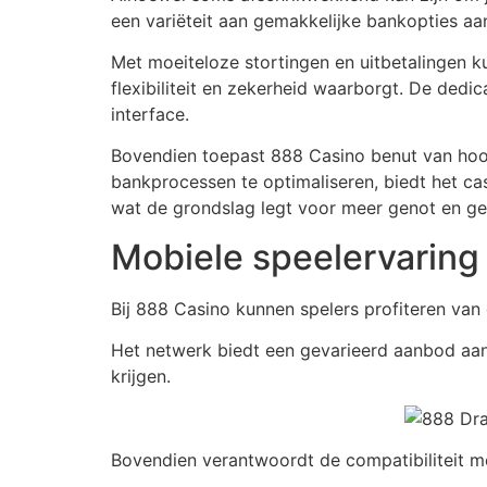
een variëteit aan gemakkelijke bankopties a
Met moeiteloze stortingen en uitbetalingen k
flexibiliteit en zekerheid waarborgt. De ded
interface.
Bovendien toepast 888 Casino benut van hoo
bankprocessen te optimaliseren, biedt het ca
wat de grondslag legt voor meer genot en gel
Mobiele speelervaring 
Bij 888 Casino kunnen spelers profiteren van 
Het netwerk biedt een gevarieerd aanbod aan 
krijgen.
Bovendien verantwoordt de compatibiliteit 