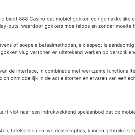
tie biedt 888 Casino dat mobiel gokken een gemakkelijke e
ke lay-outs, waardoor gokkers moeiteloos en zonder moeite
evens of soepele betaalmethoden, elk aspect is aandachti
t gokken vlug vertonen en uitstekend werken op verschille
van de interface, in combinatie met werkzame functionalite
zich onmiddellijk in de actie storten en ervaren van een 
uurt vlot naar een indrukwekkend spelaanbod dat de mobiel
ten, tafelspellen en live dealer-opties, kunnen gebruikers z