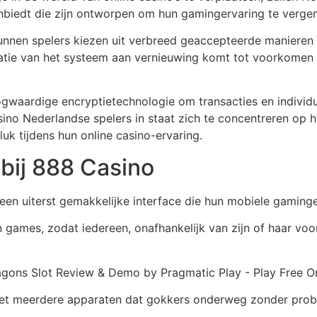
anbiedt die zijn ontworpen om hun gamingervaring te verge
unnen spelers kiezen uit verbreed geaccepteerde manieren 
icatie van het systeem aan vernieuwing komt tot voorkomen 
gwaardige encryptietechnologie om transacties en individ
sino Nederlandse spelers in staat zich te concentreren op 
uk tijdens hun online casino-ervaring.
bij 888 Casino
een uiterst gemakkelijke interface die hun mobiele gaminge
games, zodat iedereen, onafhankelijk van zijn of haar voor
met meerdere apparaten dat gokkers onderweg zonder prob