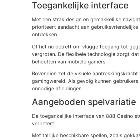
Toegankelijke interface
Met een strak design en gemakkelijke naviga
prioriteert aandacht aan gebruiksvriendelij
ontdekken.
Of het nu betreft om vlugge toegang tot geg
vergroten. De flexibele technologie zorgt da
behoeften van mobiele gamers.
Bovendien zet de visuele aantrekkingskracht 
gamingwereld. Als gevolg kunnen gebruikers 
onnodige afleidingen.
Aangeboden spelvariatie
De toegankelijke interface van 888 Casino st
verbetert.
Met talrijke beschikbare spellen, zoals gokkas