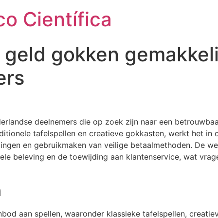
o Científica
t geld gokken gemakkel
ers
ederlandse deelnemers die op zoek zijn naar een betrouwba
aditionele tafelspellen en creatieve gokkasten, werkt het 
dingen en gebruikmaken van veilige betaalmethoden. De werk
ele beleving en de toewijding aan klantenservice, wat vrage
n
od aan spellen, waaronder klassieke tafelspellen, creatieve