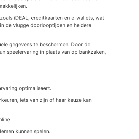
makkelijken.
zoals iDEAL, creditkaarten en e-wallets, wat
in de vlugge doorlooptijden en heldere
uele gegevens te beschermen. Door de
hun speelervaring in plaats van op bankzaken,
rvaring optimaliseert.
keuren, iets van zijn of haar keuze kan
lemen kunnen spelen.