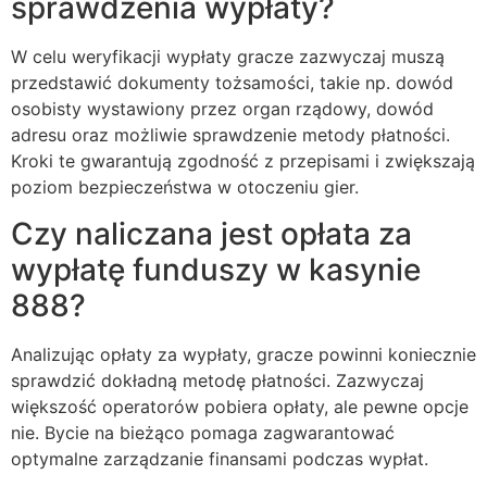
sprawdzenia wypłaty?
W celu weryfikacji wypłaty gracze zazwyczaj muszą
przedstawić dokumenty tożsamości, takie np. dowód
osobisty wystawiony przez organ rządowy, dowód
adresu oraz możliwie sprawdzenie metody płatności.
Kroki te gwarantują zgodność z przepisami i zwiększają
poziom bezpieczeństwa w otoczeniu gier.
Czy naliczana jest opłata za
wypłatę funduszy w kasynie
888?
Analizując opłaty za wypłaty, gracze powinni koniecznie
sprawdzić dokładną metodę płatności. Zazwyczaj
większość operatorów pobiera opłaty, ale pewne opcje
nie. Bycie na bieżąco pomaga zagwarantować
optymalne zarządzanie finansami podczas wypłat.