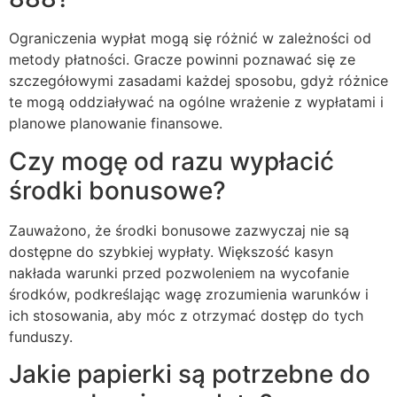
Ograniczenia wypłat mogą się różnić w zależności od
metody płatności. Gracze powinni poznawać się ze
szczegółowymi zasadami każdej sposobu, gdyż różnice
te mogą oddziaływać na ogólne wrażenie z wypłatami i
planowe planowanie finansowe.
Czy mogę od razu wypłacić
środki bonusowe?
Zauważono, że środki bonusowe zazwyczaj nie są
dostępne do szybkiej wypłaty. Większość kasyn
nakłada warunki przed pozwoleniem na wycofanie
środków, podkreślając wagę zrozumienia warunków i
ich stosowania, aby móc z otrzymać dostęp do tych
funduszy.
Jakie papierki są potrzebne do