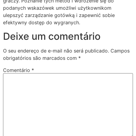
graczy. Poznanie tych metod i wdrożenie się do
podanych wskazówek umożliwi użytkownikom
ulepszyć zarządzanie gotówką i zapewnić sobie
efektywny dostęp do wygranych.
Deixe um comentário
O seu endereço de e-mail não será publicado.
Campos
obrigatórios são marcados com
*
Comentário
*