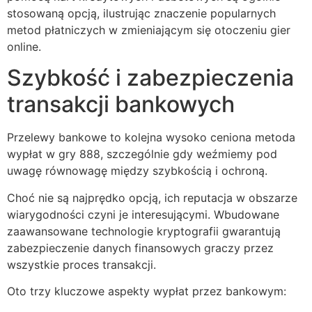
stosowaną opcją, ilustrując znaczenie popularnych
metod płatniczych w zmieniającym się otoczeniu gier
online.
Szybkość i zabezpieczenia
transakcji bankowych
Przelewy bankowe to kolejna wysoko ceniona metoda
wypłat w gry 888, szczególnie gdy weźmiemy pod
uwagę równowagę między szybkością i ochroną.
Choć nie są najprędko opcją, ich reputacja w obszarze
wiarygodności czyni je interesującymi. Wbudowane
zaawansowane technologie kryptografii gwarantują
zabezpieczenie danych finansowych graczy przez
wszystkie proces transakcji.
Oto trzy kluczowe aspekty wypłat przez bankowym: