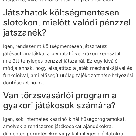
Játszhatok költségmentesen
slotokon, mielőtt valódi pénzzel
játszanék?
Igen, rendszerint költségmentesen játszhatsz
játékautomatákkal a bemutató verziókon keresztül,
mielőtt tényleges pénzzel játszanál. Ez egy kiváló
módja annak, hogy elsajátítsd a játék mechanikájával és
funkcióival, ami elősegít utólag tájékozott tételhelyezési
döntéseket hozni.
Van törzsvásárlói program a
gyakori játékosok számára?
Igen, sok internetes kaszinó kínál hűségprogramokat,
amelyek a rendszeres játékosokat ajándékokra,
díjmentes pörgetésekre vagy különleges ajánlatokra