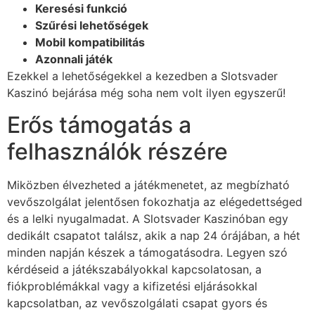
Keresési funkció
Szűrési lehetőségek
Mobil kompatibilitás
Azonnali játék
Ezekkel a lehetőségekkel a kezedben a Slotsvader
Kaszinó bejárása még soha nem volt ilyen egyszerű!
Erős támogatás a
felhasználók részére
Miközben élvezheted a játékmenetet, az megbízható
vevőszolgálat jelentősen fokozhatja az elégedettséged
és a lelki nyugalmadat. A Slotsvader Kaszinóban egy
dedikált csapatot találsz, akik a nap 24 órájában, a hét
minden napján készek a támogatásodra. Legyen szó
kérdéseid a játékszabályokkal kapcsolatosan, a
fiókproblémákkal vagy a kifizetési eljárásokkal
kapcsolatban, az vevőszolgálati csapat gyors és