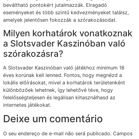
beváltható pontokért jutalmazzák. Elragadó
eseményeket és több szintű kedvezményeket találsz,
amelyek jelentősen fokozzák a szórakozásodat.
Milyen korhatárok vonatkoznak
a Slotsvader Kaszinóban való
szórakozásra?
A Slotsvader Kaszinóban való játékhoz minimum 18
éves korúnak kell lenned. Fontos, hogy megnézd a
lokális előírásokat, mivel a korhatárok területenként
különbözőek lehetnek, így lehetővé téve, hogy
felelősségteljesen és legálisan kihasználhasd az
internetes játékokat.
Deixe um comentário
O seu endereço de e-mail não será publicado.
Campos