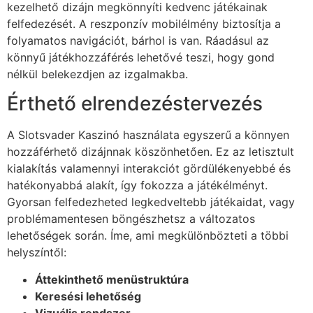
kezelhető dizájn megkönnyíti kedvenc játékainak
felfedezését. A reszponzív mobilélmény biztosítja a
folyamatos navigációt, bárhol is van. Ráadásul az
könnyű játékhozzáférés lehetővé teszi, hogy gond
nélkül belekezdjen az izgalmakba.
Érthető elrendezéstervezés
A Slotsvader Kaszinó használata egyszerű a könnyen
hozzáférhető dizájnnak köszönhetően. Ez az letisztult
kialakítás valamennyi interakciót gördülékenyebbé és
hatékonyabbá alakít, így fokozza a játékélményt.
Gyorsan felfedezheted legkedveltebb játékaidat, vagy
problémamentesen böngészhetsz a változatos
lehetőségek során. Íme, ami megkülönbözteti a többi
helyszíntől:
Áttekinthető menüstruktúra
Keresési lehetőség
Vizuális rendszer