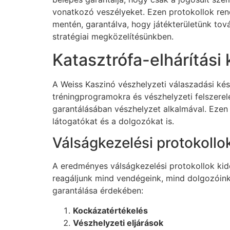
vonatkozó veszélyeket. Ezen protokollok ren
mentén, garantálva, hogy játékterületünk tov
stratégiai megközelítésünkben.
Katasztrófa-elhárítási
A Weiss Kaszinó vészhelyzeti válaszadási ké
tréningprogramokra és vészhelyzeti felszere
garantálásában vészhelyzet alkalmával. Ezen 
látogatókat és a dolgozókat is.
Válságkezelési protokollo
A eredményes válságkezelési protokollok kido
reagáljunk mind vendégeink, mind dolgozóin
garantálása érdekében:
Kockázatértékelés
Vészhelyzeti eljárások