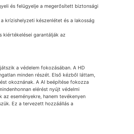
gyeli és felügyelje a megerősített biztonsági
krízishelyzeti készenlétet és a lakosság
 kiértékelései garantálják az
et játszik a védelem fokozásában. A HD
gatlan minden részét. Első kézből láttam,
tést okoznának. A AI beépítése fokozza
mindenhonnan elérést nyújt védelmi
nk az eseményekre, hanem tevékenyen
ük. Ez a tervezett hozzáállás a