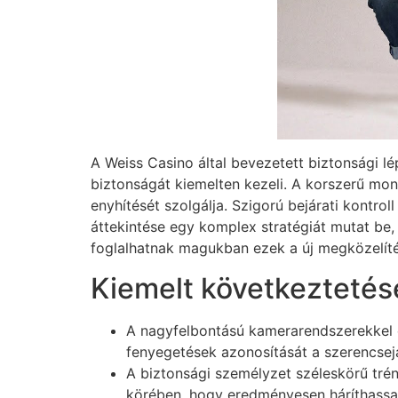
A Weiss Casino által bevezetett biztonsági 
biztonságát kiemelten kezeli. A korszerű mo
enyhítését szolgálja. Szigorú bejárati kontrol
áttekintése egy komplex stratégiát mutat be,
foglalhatnak magukban ezek a új megközelí
Kiemelt következtetés
A nagyfelbontású kamerarendszerekkel és
fenyegetések azonosítását a szerencsejá
A biztonsági személyzet széleskörű tré
körében, hogy eredményesen háríthassa 