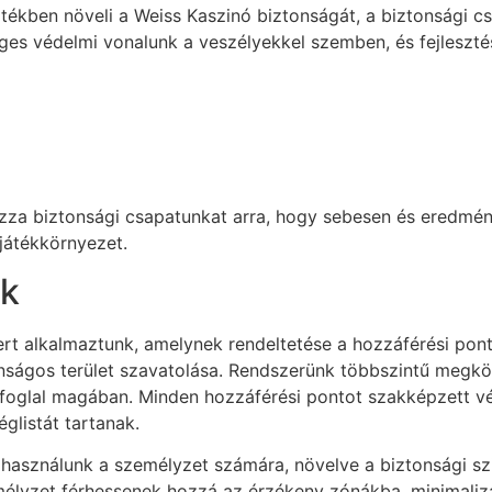
tékben növeli a Weiss Kaszinó biztonságát, a biztonsági c
ges védelmi vonalunk a veszélyekkel szemben, és fejleszté
zza biztonsági csapatunkat arra, hogy sebesen és eredmény
játékkörnyezet.
ok
rt alkalmaztunk, amelynek rendeltetése a hozzáférési pon
nságos terület szavatolása. Rendszerünk többszintű megkö
 foglal magában. Minden hozzáférési pontot szakképzett véde
glistát tartanak.
használunk a személyzet számára, növelve a biztonsági szi
mélyzet férhessenek hozzá az érzékeny zónákba, minimalizá