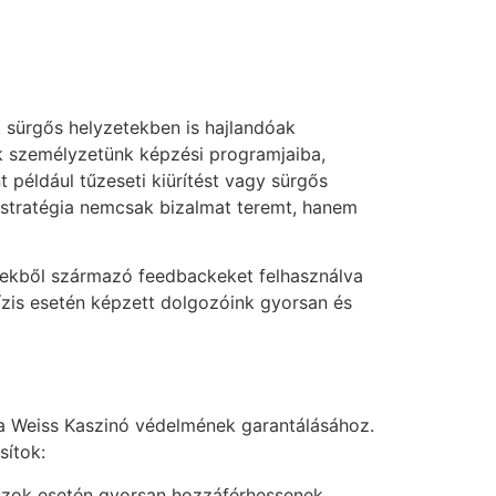
 sürgős helyzetekben is hajlandóak
k személyzetünk képzési programjaiba,
t például tűzeseti kiürítést vagy sürgős
ű stratégia nemcsak bizalmat teremt, hanem
nsekből származó feedbackeket felhasználva
krízis esetén képzett dolgozóink gyorsan és
 a Weiss Kaszinó védelmének garantálásához.
sítok:
aszok esetén gyorsan hozzáférhessenek.