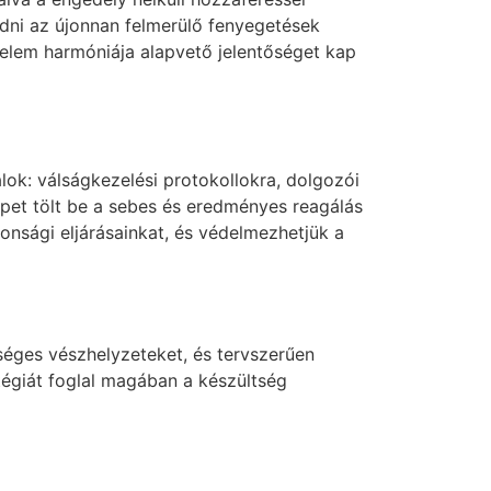
ődni az újonnan felmerülő fenyegetések
delem harmóniája alapvető jelentőséget kap
ok: válságkezelési protokollokra, dolgozói
epet tölt be a sebes és eredményes reagálás
onsági eljárásainkat, és védelmezhetjük a
séges vészhelyzeteket, és tervszerűen
égiát foglal magában a készültség