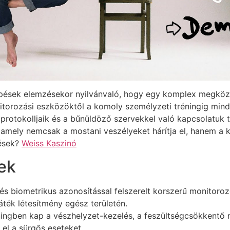
lépések elemzésekor nyilvánvaló, hogy egy komplex megköz
nitorozási eszközöktől a komoly személyzeti tréningig mi
l protokolljaik és a bűnüldöző szervekkel való kapcsolatuk 
 amely nemcsak a mostani veszélyeket hárítja el, hanem a k
tések?
Weiss Kaszinó
ek
 biometrikus azonosítással felszerelt korszerű monitorozó
ték létesítmény egész területén.
ningben kap a vészhelyzet-kezelés, a feszültségcsökkent
el a sürgős eseteket.