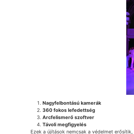
Nagyfelbontású kamerák
360 fokos lefedettség
Arcfelismerő szoftver
Távoli megfigyelés
Ezek a újítások nemcsak a védelmet erősítik