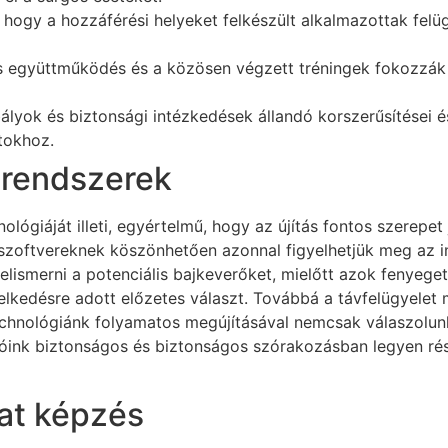
a, hogy a hozzáférési helyeket felkészült alkalmazottak felü
 együttműködés és a közösen végzett tréningek fokozzák a 
lyok és biztonsági intézkedések állandó korszerűsítései és
tokhoz.
 rendszerek
nológiáját illeti, egyértelmű, hogy az újítás fontos szerep
szoftvereknek köszönhetően azonnal figyelhetjük meg az in
lismerni a potenciális bajkeverőket, mielőtt azok fenyege
lkedésre adott előzetes választ. Továbbá a távfelügyelet 
echnológiánk folyamatos megújításával nemcsak válaszolu
óink biztonságos és biztonságos szórakozásban legyen rész
at képzés