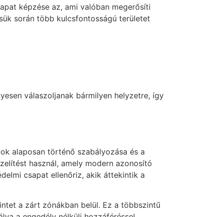
sapat képzése az, ami valóban megerősíti
sük során több kulcsfontosságú területet
esen válaszoljanak bármilyen helyzetre, így
tok alaposan történő szabályozása és a
zelítést használ, amely modern azonosító
lmi csapat ellenőriz, akik áttekintik a
ntet a zárt zónákban belül. Ez a többszintű
lva a engedély nélküli hozzáféréssel