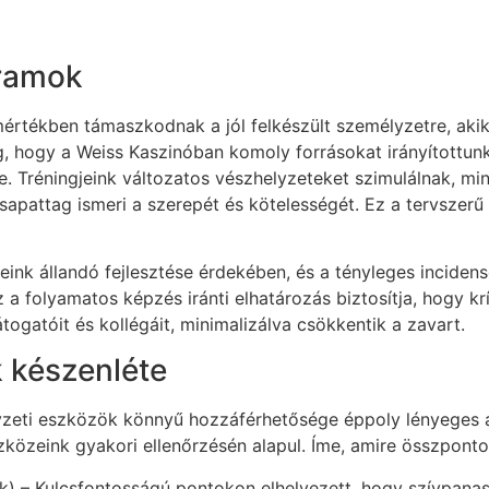
gramok
értékben támaszkodnak a jól felkészült személyzetre, akik
, hogy a Weiss Kaszinóban komoly forrásokat irányítottun
re. Tréningjeink változatos vészhelyzeteket szimulálnak, min
csapattag ismeri a szerepét és kötelességét. Ez a tervszer
ink állandó fejlesztése érdekében, és a tényleges incide
Ez a folyamatos képzés iránti elhatározás biztosítja, hogy 
ogatóit és kollégáit, minimalizálva csökkentik a zavart.
k készenléte
elyzeti eszközök könnyű hozzáférhetősége éppoly lényeges
szközeink gyakori ellenőrzésén alapul. Íme, amire összponto
D-k) – Kulcsfontosságú pontokon elhelyezett, hogy szívpan