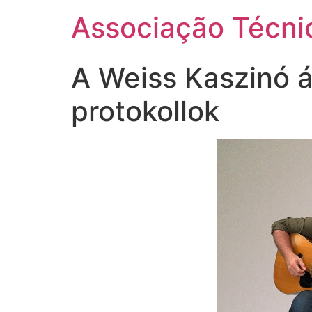
Ir
Associação Técnic
para
o
conteúdo
A Weiss Kaszinó á
protokollok