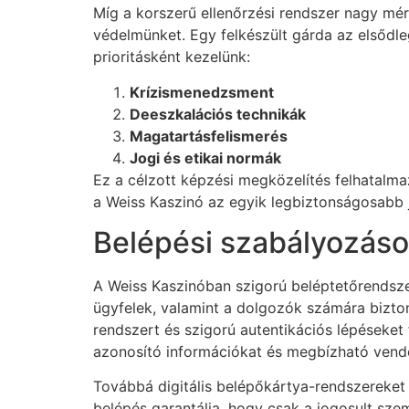
Míg a korszerű ellenőrzési rendszer nagy mér
védelmünket. Egy felkészült gárda az elsődle
prioritásként kezelünk:
Krízismenedzsment
Deeszkalációs technikák
Magatartásfelismerés
Jogi és etikai normák
Ez a célzott képzési megközelítés felhatalma
a Weiss Kaszinó az egyik legbiztonságosabb 
Belépési szabályozás
A Weiss Kaszinóban szigorú beléptetőrendsze
ügyfelek, valamint a dolgozók számára bizto
rendszert és szigorú autentikációs lépéseket
azonosító információkat és megbízható vendé
Továbbá digitális belépőkártya-rendszereket 
belépés garantálja, hogy csak a jogosult sze