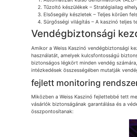
Tűzoltó készülékek – Stratégiailag elhel
Elsősegély készletek – Teljes körűen fe
Sürgősségi világítás – A kaszinó teljes 
Vendégbiztonsági ke
Amikor a Weiss Kaszinó vendégbiztonsági kez
használatát, amelyek kulcsfontosságú biztonsá
biztonságos légkört minden vendég számára, m
intézkedések összességében mutatják vendé
fejlett monitoring rendsze
Miközben a Weiss Kaszinó fejlettebbé tett m
vásárlók biztonságának garantálása és a védet
összpontosítanak: