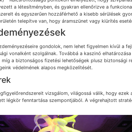
yezett a létesítményben, és gyakran ellenőrizve a funkciona
lszerelt és egyszerűen hozzáférhető a kisebb sérülések gyo
területén telepítve van, hogy áramszünet vagy kiürítés eseté
zdeményezések
deményezéseire gondolok, nem lehet figyelmen kívül a fejl
gi vonalként szolgálnak. Továbbá a kaszinó elhatározása a 
íg a biztonságos fizetési lehetőségek plusz biztonsági ré
geink védelmének alapos megközelítését.
rek
egfigyelőrendszereit vizsgálom, világossá válik, hogy ez
t légkör fenntartása szempontjából. A végrehajtott stratégi