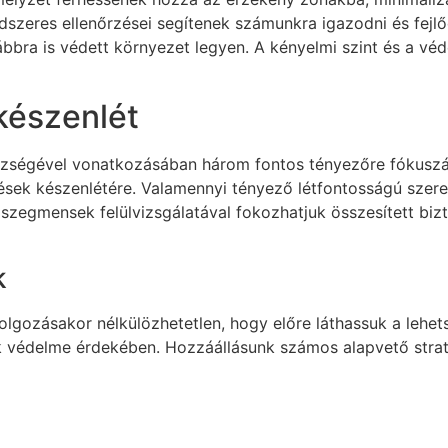
dszeres ellenőrzései segítenek számunkra igazodni és fejl
ábbra is védett környezet legyen. A kényelmi szint és a vé
 készenlét
szségével vonatkozásában három fontos tényezőre fókuszál
lések készenlétére. Valamennyi tényező létfontosságú szer
szegmensek felülvizsgálatával fokozhatjuk összesített bizt
k
lgozásakor nélkülözhetetlen, hogy előre láthassuk a lehet
k védelme érdekében. Hozzáállásunk számos alapvető strat