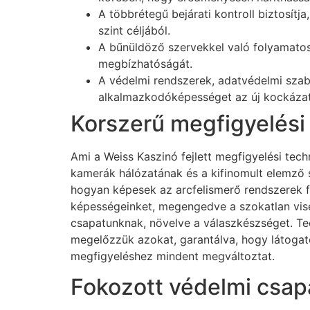
A többrétegű bejárati kontroll biztosítj
szint céljából.
A bűnüldöző szervekkel való folyamatos
megbízhatóságát.
A védelmi rendszerek, adatvédelmi szabá
alkalmazkodóképességet az új kockáza
Korszerű megfigyelési
Ami a Weiss Kaszinó fejlett megfigyelési tech
kamerák hálózatának és a kifinomult elemző 
hogyan képesek az arcfelismerő rendszerek fe
képességeinket, megengedve a szokatlan vise
csapatunknak, növelve a válaszkészséget. T
megelőzzük azokat, garantálva, hogy látogat
megfigyeléshez mindent megváltoztat.
Fokozott védelmi csap