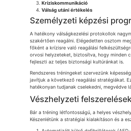
Kríziskommunikáció
Válság utáni értékelés
Személyzeti képzési pro
A hatékony válságkezelési protokollok nagym
szakértően reagálni. Elégedetten osztom meg
főként a krízisre való reagálási felkészültség
orvosi helyzeteket, biztosítva, hogy minden 
fejleszti az teljes biztonsági kultúránkat is.
Rendszeres tréningeket szervezünk képessége
javítjuk a következő reagálási stratégiákat. 
hatékonyan tudjanak cselekedni, megvédve lát
Vészhelyzeti felszerelése
Bár a tréning létfontosságú, a helyes vészh
Készenlétünk a stratégiai kialakításon és a e
Automatizált külső defibrillátorok (AE