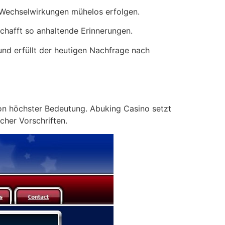
 Wechselwirkungen mühelos erfolgen.
schafft so anhaltende Erinnerungen.
nd erfüllt der heutigen Nachfrage nach
on höchster Bedeutung. Abuking Casino setzt
cher Vorschriften.