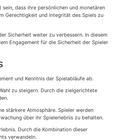
 sein, dass ihre persönlichen und monetären
m Gerechtigkeit und Integrität des Spiels zu
er Sicherheit weiter zu verbessern. In diesem
em Engagement für die Sicherheit der Spieler
s
ement und Kenntnis der Spielabläufe ab.
Wahl zu steigern. Durch die zielgerichtete
den.
ine stärkere Atmosphäre. Spieler werden
wachung über ihr Spielerlebnis zu behalten.
rlebnis. Durch die Kombination dieser
hts verwandeln.