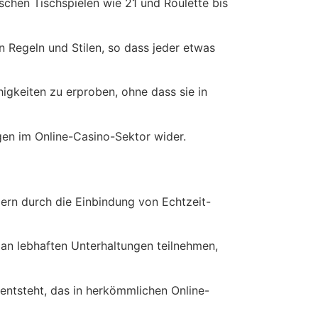
ischen Tischspielen wie 21 und Roulette bis
n Regeln und Stilen, so dass jeder etwas
higkeiten zu erproben, ohne dass sie in
en im Online-Casino-Sektor wider.
gern durch die Einbindung von Echtzeit-
 an lebhaften Unterhaltungen teilnehmen,
entsteht, das in herkömmlichen Online-