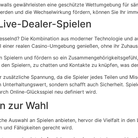
rewalls gewährleisten eine geschützte Wettumgebung für säm
erden und die Wechselwirkung fördern, können Sie Ihr imme
Live-Dealer-Spielen
fesselnd? Die Kombination aus moderner Technologie und aut
el einer realen Casino-Umgebung genießen, ohne ihr Zuhaus
n Spielern und fördern so ein Zusammengehörigkeitsgefühl, d
 den Spielern, zu chatten und Kontakte zu knüpfen, was den
r zusätzliche Spannung, da die Spieler jedes Teilen und Mis
n Unterhaltungswert, sondern schafft auch Sicherheit. Spiel
ch Online-Glücksspiel neu definiert wird.
en zur Wahl
he Auswahl an Spielen anbieten, hervor die Vielfalt in den
n und Fähigkeiten gerecht wird.