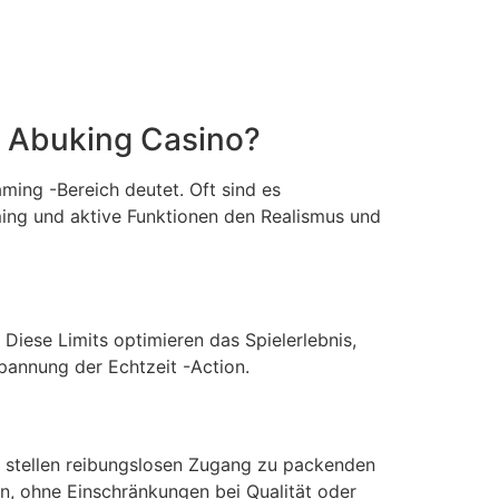
m Abuking Casino?
ming -Bereich deutet. Oft sind es
ming und aktive Funktionen den Realismus und
. Diese Limits optimieren das Spielerlebnis,
Spannung der Echtzeit -Action.
en stellen reibungslosen Zugang zu packenden
n, ohne Einschränkungen bei Qualität oder