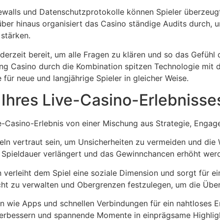
walls und Datenschutzprotokolle können Spieler überzeugt
ber hinaus organisiert das Casino ständige Audits durch, u
 stärken.
erzeit bereit, um alle Fragen zu klären und so das Gefühl d
ng Casino durch die Kombination spitzen Technologie mit d
für neue und langjährige Spieler in gleicher Weise.
 Ihres Live-Casino-Erlebnisse
ve-Casino-Erlebnis von einer Mischung aus Strategie, Engag
geln vertraut sein, um Unsicherheiten zu vermeiden und die 
Spieldauer verlängert und das Gewinnchancen erhöht wer
 verleiht dem Spiel eine soziale Dimension und sorgt für e
cht zu verwalten und Obergrenzen festzulegen, um die Über
en wie Apps und schnellen Verbindungen für ein nahtloses E
 verbessern und spannende Momente in einprägsame Highlig