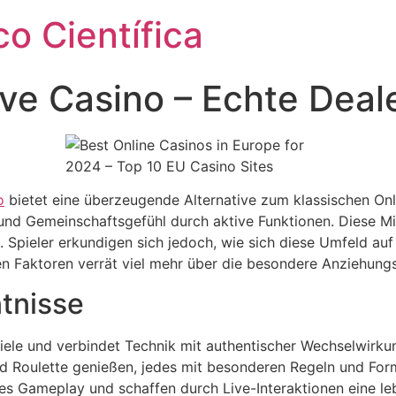
o Científica
ve Casino – Echte Deale
o
bietet eine überzeugende Alternative zum klassischen Onl
nd Gemeinschaftsgefühl durch aktive Funktionen. Diese Mi
. Spieler erkundigen sich jedoch, wie sich diese Umfeld auf
sen Faktoren verrät viel mehr über die besondere Anziehun
ntnisse
iele und verbindet Technik mit authentischer Wechselwirkun
nd Roulette genießen, jedes mit besonderen Regeln und For
s Gameplay und schaffen durch Live-Interaktionen eine le