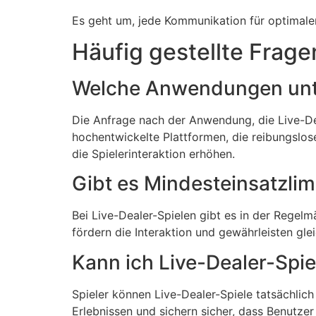
Es geht um, jede Kommunikation für optimale
Häufig gestellte Frage
Welche Anwendungen unter
Die Anfrage nach der Anwendung, die Live-Dea
hochentwickelte Plattformen, die reibungslo
die Spielerinteraktion erhöhen.
Gibt es Mindesteinsatzlimi
Bei Live-Dealer-Spielen gibt es in der Regelmä
fördern die Interaktion und gewährleisten gle
Kann ich Live-Dealer-Spie
Spieler können Live-Dealer-Spiele tatsächlic
Erlebnissen und sichern sicher, dass Benutze