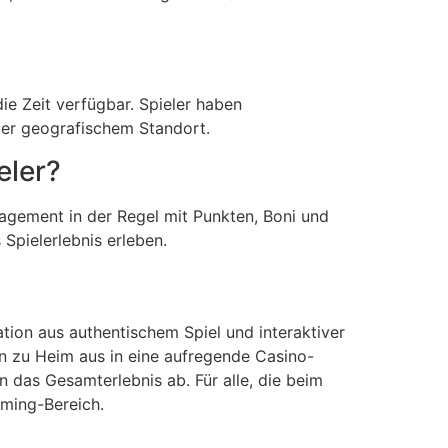
die Zeit verfügbar. Spieler haben
der geografischem Standort.
eler?
gagement in der Regel mit Punkten, Boni und
 Spielerlebnis erleben.
tion aus authentischem Spiel und interaktiver
on zu Heim aus in eine aufregende Casino-
 das Gesamterlebnis ab. Für alle, die beim
aming-Bereich.