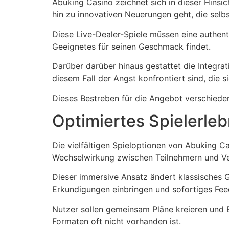
Abuking Casino zeichnet sich in dieser Hinsic
hin zu innovativen Neuerungen geht, die selbs
Diese Live-Dealer-Spiele müssen eine authent
Geeignetes für seinen Geschmack findet.
Darüber darüber hinaus gestattet die Integrat
diesem Fall der Angst konfrontiert sind, die sie
Dieses Bestreben für die Angebot verschiede
Optimiertes Spielerlebn
Die vielfältigen Spieloptionen von Abuking Ca
Wechselwirkung zwischen Teilnehmern und Ve
Dieser immersive Ansatz ändert klassisches G
Erkundigungen einbringen und sofortiges Fee
Nutzer sollen gemeinsam Pläne kreieren und 
Formaten oft nicht vorhanden ist.