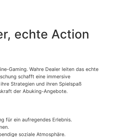
r, echte Action
ine-Gaming. Wahre Dealer leiten das echte
schung schafft eine immersive
 ihre Strategien und ihren Spielspaß
gskraft der Abuking-Angebote.
g für ein aufregendes Erlebnis.
men.
bendige soziale Atmosphäre.