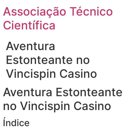
Ir
Associação Técnico
para
o
Científica
conteúdo
Aventura
Estonteante no
Vincispin Casino
Aventura Estonteante
no Vincispin Casino
Índice