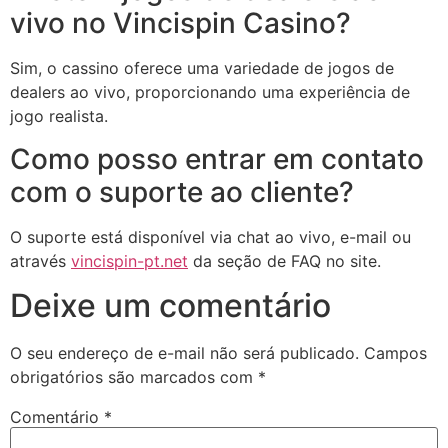
vivo no Vincispin Casino?
Sim, o cassino oferece uma variedade de jogos de
dealers ao vivo, proporcionando uma experiência de
jogo realista.
Como posso entrar em contato
com o suporte ao cliente?
O suporte está disponível via chat ao vivo, e-mail ou
através
vincispin-pt.net
da seção de FAQ no site.
Deixe um comentário
O seu endereço de e-mail não será publicado.
Campos
obrigatórios são marcados com
*
Comentário
*