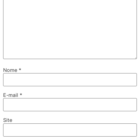
Nome
*
E-mail
*
Site