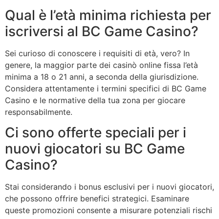
Qual è l’età minima richiesta per
iscriversi al BC Game Casino?
Sei curioso di conoscere i requisiti di età, vero? In
genere, la maggior parte dei casinò online fissa l’età
minima a 18 o 21 anni, a seconda della giurisdizione.
Considera attentamente i termini specifici di BC Game
Casino e le normative della tua zona per giocare
responsabilmente.
Ci sono offerte speciali per i
nuovi giocatori su BC Game
Casino?
Stai considerando i bonus esclusivi per i nuovi giocatori,
che possono offrire benefici strategici. Esaminare
queste promozioni consente a misurare potenziali rischi