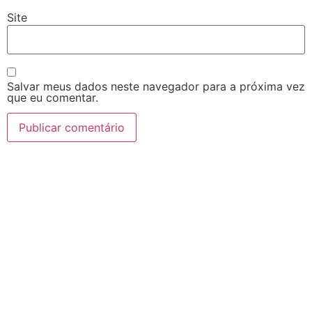
Site
Salvar meus dados neste navegador para a próxima vez
que eu comentar.