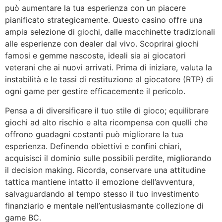
può aumentare la tua esperienza con un piacere
pianificato strategicamente. Questo casino offre una
ampia selezione di giochi, dalle macchinette tradizionali
alle esperienze con dealer dal vivo. Scoprirai giochi
famosi e gemme nascoste, ideali sia ai giocatori
veterani che ai nuovi arrivati. Prima di iniziare, valuta la
instabilità e le tassi di restituzione al giocatore (RTP) di
ogni game per gestire efficacemente il pericolo.
Pensa a di diversificare il tuo stile di gioco; equilibrare
giochi ad alto rischio e alta ricompensa con quelli che
offrono guadagni costanti può migliorare la tua
esperienza. Definendo obiettivi e confini chiari,
acquisisci il dominio sulle possibili perdite, migliorando
il decision making. Ricorda, conservare una attitudine
tattica mantiene intatto il emozione dell’avventura,
salvaguardando al tempo stesso il tuo investimento
finanziario e mentale nell’entusiasmante collezione di
game BC.