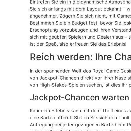
Eintreten Sie ein in die dynamische Atmosphä
Sie sich anfangs mit dem Layout bekannt – wen
angenehmer. Zögern Sie sich nicht, mit Games
Bestimmen Sie ein Budget fest, bevor Sie los
Erschöpfung vorzubeugen und Ihren Verstand z
sich mit geübten Spielern und Dealern aus – s
ist der Spaß, also erfreuen Sie das Erlebnis!
Reich werden: Ihre Ch
In der spannenden Welt des Royal Game Casin
von Jackpot-Chancen direkt vor Ihrer Nase si
von High-Stakes-Spielen suchen, ist dies Ihr 
Jackpot-Chancen warten
Kaum ein Erlebnis kann mit dem Thrill eines
eine Karte entfernt. Stellen Sie sich den Thri
Aufregung bei jeder gezogenen Karte beim Pok