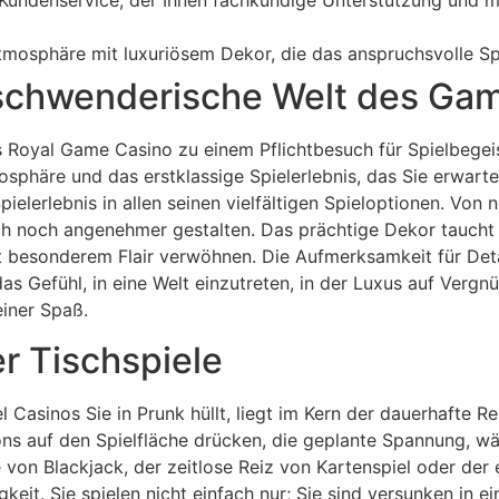
 Kundenservice, der Ihnen fachkundige Unterstützung und 
mosphäre mit luxuriösem Dekor, die das anspruchsvolle Spi
rschwenderische Welt des Ga
 Royal Game Casino zu einem Pflichtbesuch für Spielbegeis
mosphäre und das erstklassige Spielerlebnis, das Sie erwar
ielerlebnis in allen seinen vielfältigen Spieloptionen. Von
h noch angenehmer gestalten. Das prächtige Dekor taucht 
t besonderem Flair verwöhnen. Die Aufmerksamkeit für Detail
s Gefühl, in eine Welt einzutreten, in der Luxus auf Vergnüg
einer Spaß.
er Tischspiele
sinos Sie in Prunk hüllt, liegt im Kern der dauerhafte Reiz
ns auf den Spielfläche drücken, die geplante Spannung, w
e von Blackjack, der zeitlose Reiz von Kartenspiel oder der
gkeit. Sie spielen nicht einfach nur; Sie sind versunken in 