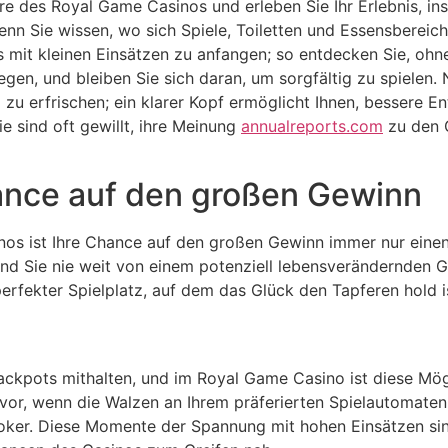
re des Royal Game Casinos und erleben Sie Ihr Erlebnis, i
n Sie wissen, wo sich Spiele, Toiletten und Essensbereiche
 mit kleinen Einsätzen zu anfangen; so entdecken Sie, ohne
legen, und bleiben Sie sich daran, um sorgfältig zu spiele
u erfrischen; ein klarer Kopf ermöglicht Ihnen, bessere E
ie sind oft gewillt, ihre Meinung
annualreports.com
zu den G
ance auf den großen Gewinn
os ist Ihre Chance auf den großen Gewinn immer nur einen 
nd Sie nie weit von einem potenziell lebensverändernden G
perfekter Spielplatz, auf dem das Glück den Tapferen hold i
 Jackpots mithalten, und im Royal Game Casino ist diese M
ll vor, wenn die Walzen an Ihrem präferierten Spielautomaten
er. Diese Momente der Spannung mit hohen Einsätzen sind k