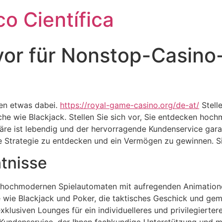
o Científica
 vor für Nonstop-Casino
eden etwas dabei.
https://royal-game-casino.org/de-at/
Stell
che wie Blackjack. Stellen Sie sich vor, Sie entdecken ho
äre ist lebendig und der hervorragende Kundenservice garan
ine Strategie zu entdecken und ein Vermögen zu gewinnen. S
ntnisse
t hochmodernen Spielautomaten mit aufregenden Animatione
le wie Blackjack und Poker, die taktisches Geschick und ge
exklusiven Lounges für ein individuelleres und privilegiertere