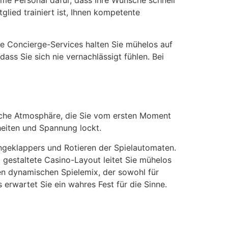
me Personal dafür, dass Ihre Wünsche schnell
glied trainiert ist, Ihnen kompetente
e Concierge-Services halten Sie mühelos auf
ss Sie sich nie vernachlässigt fühlen. Bei
ische Atmosphäre, die Sie vom ersten Moment
nheiten und Spannung lockt.
engeklappers und Rotieren der Spielautomaten.
gestaltete Casino-Layout leitet Sie mühelos
nen dynamischen Spielemix, der sowohl für
 erwartet Sie ein wahres Fest für die Sinne.