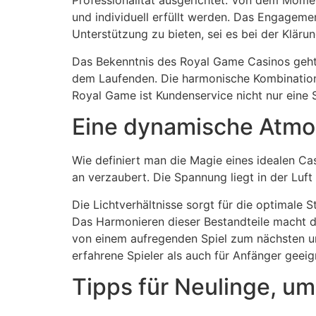
Professionalität ausgerichtet. Von dem Momen
und individuell erfüllt werden. Das Engagemen
Unterstützung zu bieten, sei es bei der Klär
Das Bekenntnis des Royal Game Casinos geht 
dem Laufenden. Die harmonische Kombination a
Royal Game ist Kundenservice nicht nur eine S
Eine dynamische Atmos
Wie definiert man die Magie eines idealen C
an verzaubert. Die Spannung liegt in der Luft
Die Lichtverhältnisse sorgt für die optimale
Das Harmonieren dieser Bestandteile macht da
von einem aufregenden Spiel zum nächsten und
erfahrene Spieler als auch für Anfänger geeig
Tipps für Neulinge, u