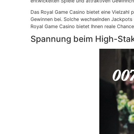
entwickelten Spiele und attraktiven Gewinnc
Das Royal Game Casino bietet eine Vielzahl pr
Gewinnen bei. Solche wechselnden Jackpots g
Royal Game Casino bietet Ihnen reale Chance
Spannung beim High-Sta