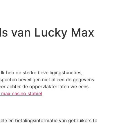
ils van Lucky Max
Ik heb de sterke beveiligingsfuncties,
pecten beveiligen niet alleen de gegevens
er achter de oppervlakte: laten we eens
 max casino stabiel
le en betalingsinformatie van gebruikers te