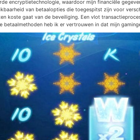
 encryptietechnologie, waardoor mijn financiële gegeven
kbaarheid van betaalopties die toegespitst zijn voor versc
ten koste gaat van de beveiliging. Een vlot transactieproces
 betaalmethoden heb ik er vertrouwen in dat mijn gamingerva