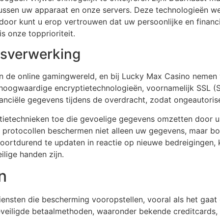
n tussen uw apparaat en onze servers. Deze technologieën 
rdoor kunt u erop vertrouwen dat uw persoonlijke en finan
is onze topprioriteit.
gsverwerking
al in de online gamingwereld, en bij Lucky Max Casino neme
hoogwaardige encryptietechnologieën, voornamelijk SSL (
nanciële gegevens tijdens de overdracht, zodat ongeautoris
ietechnieken toe die gevoelige gegevens omzetten door un
 protocollen beschermen niet alleen uw gegevens, maar b
voortdurend te updaten in reactie op nieuwe bedreigingen,
lige handen zijn.
n
diensten die bescherming vooropstellen, vooral als het gaa
eveiligde betaalmethoden, waaronder bekende creditcards, 