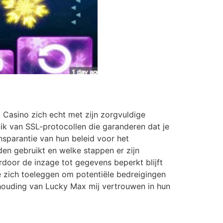
Casino zich echt met zijn zorgvuldige
k van SSL-protocollen die garanderen dat je
sparantie van hun beleid voor het
n gebruikt en welke stappen er zijn
rdoor de inzage tot gegevens beperkt blijft
 zich toeleggen om potentiële bedreigingen
 houding van Lucky Max mij vertrouwen in hun