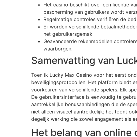
Het casino beschikt over een licentie v
bescherming van gebruikers wordt verz
Regelmatige controles verifiëren de bed
Er worden verschillende betaalmethoden
het gebruikersgemak.
Geavanceerde rekenmodellen controleren
waarborgen.
Samenvatting van Luc
Toen ik Lucky Max Casino voor het eerst ond
beveiligingsprotocollen. Het platform biedt e
voorkeuren van verschillende spelers. Elk s
De gebruikersinterface is eenvoudig te gebr
aantrekkelijke bonusaanbiedingen die de speel
niet alleen visueel aantrekkelijk; het toont
degelijk werking die zowel engagement als e
Het belang van online 