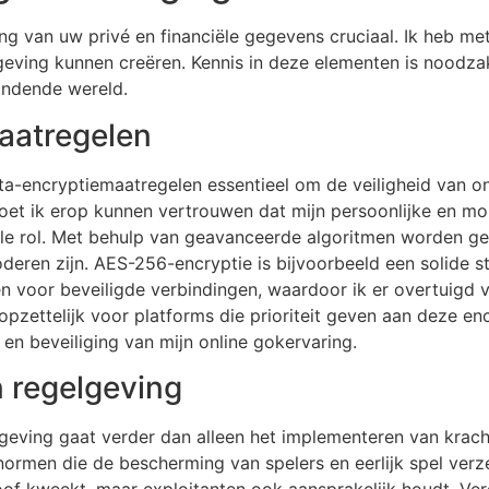
ing van uw privé en financiële gegevens cruciaal. Ik heb m
geving kunnen creëren. Kennis in deze elementen is noodzake
indende wereld.
aatregelen
data-encryptiemaatregelen essentieel om de veiligheid van o
oet ik erop kunnen vertrouwen dat mijn persoonlijke en mon
ciale rol. Met behulp van geavanceerde algoritmen worden 
eren zijn. AES-256-encryptie is bijvoorbeeld een solide st
n voor beveiligde verbindingen, waardoor ik er overtuigd v
opzettelijk voor platforms die prioriteit geven aan deze e
 en beveiliging van mijn online gokervaring.
 regelgeving
geving gaat verder dan alleen het implementeren van krac
normen die de bescherming van spelers en eerlijk spel verz
of kweekt, maar exploitanten ook aansprakelijk houdt. Ver