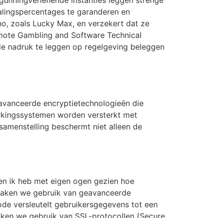
alingspercentages te garanderen en
ino, zoals Lucky Max, en verzekert dat ze
emote Gambling and Software Technical
de nadruk te leggen op regelgeving beleggen
avanceerde encryptietechnologieën die
werkingssystemen worden versterkt met
samenstelling beschermt niet alleen de
 en ik heb met eigen ogen gezien hoe
, maken we gebruik van geavanceerde
de versleutelt gebruikersgegevens tot een
aken we gebruik van SSL-protocollen (Secure