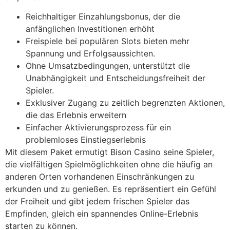
Reichhaltiger Einzahlungsbonus, der die
anfänglichen Investitionen erhöht
Freispiele bei populären Slots bieten mehr
Spannung und Erfolgsaussichten.
Ohne Umsatzbedingungen, unterstützt die
Unabhängigkeit und Entscheidungsfreiheit der
Spieler.
Exklusiver Zugang zu zeitlich begrenzten Aktionen,
die das Erlebnis erweitern
Einfacher Aktivierungsprozess für ein
problemloses Einstiegserlebnis
Mit diesem Paket ermutigt Bison Casino seine Spieler,
die vielfältigen Spielmöglichkeiten ohne die häufig an
anderen Orten vorhandenen Einschränkungen zu
erkunden und zu genießen. Es repräsentiert ein Gefühl
der Freiheit und gibt jedem frischen Spieler das
Empfinden, gleich ein spannendes Online-Erlebnis
starten zu können.