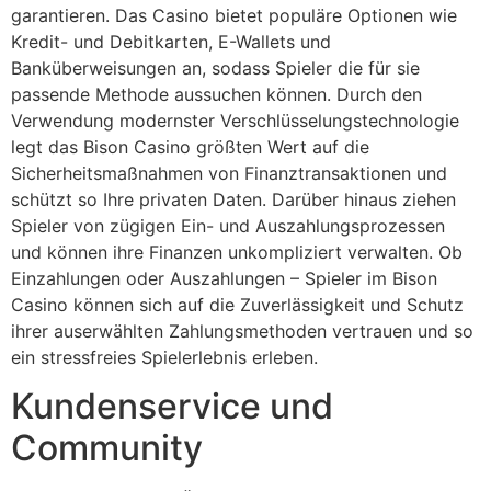
garantieren. Das Casino bietet populäre Optionen wie
Kredit- und Debitkarten, E-Wallets und
Banküberweisungen an, sodass Spieler die für sie
passende Methode aussuchen können. Durch den
Verwendung modernster Verschlüsselungstechnologie
legt das Bison Casino größten Wert auf die
Sicherheitsmaßnahmen von Finanztransaktionen und
schützt so Ihre privaten Daten. Darüber hinaus ziehen
Spieler von zügigen Ein- und Auszahlungsprozessen
und können ihre Finanzen unkompliziert verwalten. Ob
Einzahlungen oder Auszahlungen – Spieler im Bison
Casino können sich auf die Zuverlässigkeit und Schutz
ihrer auserwählten Zahlungsmethoden vertrauen und so
ein stressfreies Spielerlebnis erleben.
Kundenservice und
Community