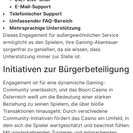
E-Mail-Support
Telefonischer Support
Umfassender FAQ-Bereich
Mehrsprachige Unterstützung
Dieses Engagement für außergewöhnlichen Service
ermöglicht es den Spielern, ihre Gaming-Abenteuer
sorgenfrei zu genießen, da sie wissen, dass
Unterstützung immer zur Stelle ist.
Initiativen zur Bürgerbeteiligung
Engagement ist für eine dynamische Gaming-
Community unerlässlich, und das Bison Casino in
Österreich weiß um die Bedeutung einer starken
Beziehung zu seinen Spielern, die über bloße
Transaktionen hinausgeht. Durch verschiedene
Community-Initiativen fördert das Casino ein Umfeld, in
dem sich die Spieler wertgeschätzt und beachtet fühlen.
Mit wiederkehrenden Turnieren und mitmachenden