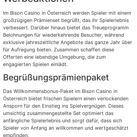
Im Bison Casino in Österreich werden Spieler mit einem
großzügigen Prämienset begrüßt, das ihr Spielerlebnis
verbessert. Darüber hinaus bietet das Treueprogramm
Belohnungen für wiederkehrende Besucher, während
exklusive jahreszeitliche Angebote das ganze Jahr über
für Aufregung bieten. Zusammen schaffen diese
Offerten eine lebendige Umgebung, die zum
engagierten Spielen einlädt.
Begrüßungsprämienpaket
Das Willkommensbonus-Paket im Bison Casino in
Österreich bietet frischen Spielern einen verlockenden
Ansporn für den Einstieg ins Spielvergnügen. Dieses
umsichtig zusammengestellte Set optimiert das
anfängliche Spielerlebnis und sorgt dafür, dass sich
Spieler von Anfang an willkommen und wertgeschätzt
empfinden.