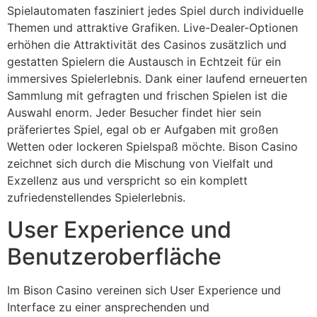
Spielautomaten fasziniert jedes Spiel durch individuelle
Themen und attraktive Grafiken. Live-Dealer-Optionen
erhöhen die Attraktivität des Casinos zusätzlich und
gestatten Spielern die Austausch in Echtzeit für ein
immersives Spielerlebnis. Dank einer laufend erneuerten
Sammlung mit gefragten und frischen Spielen ist die
Auswahl enorm. Jeder Besucher findet hier sein
präferiertes Spiel, egal ob er Aufgaben mit großen
Wetten oder lockeren Spielspaß möchte. Bison Casino
zeichnet sich durch die Mischung von Vielfalt und
Exzellenz aus und verspricht so ein komplett
zufriedenstellendes Spielerlebnis.
User Experience und
Benutzeroberfläche
Im Bison Casino vereinen sich User Experience und
Interface zu einer ansprechenden und