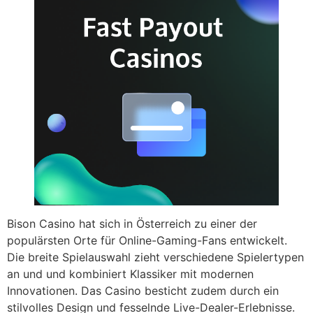
Bison Casino hat sich in Österreich zu einer der
populärsten Orte für Online-Gaming-Fans entwickelt.
Die breite Spielauswahl zieht verschiedene Spielertypen
an und und kombiniert Klassiker mit modernen
Innovationen. Das Casino besticht zudem durch ein
stilvolles Design und fesselnde Live-Dealer-Erlebnisse.