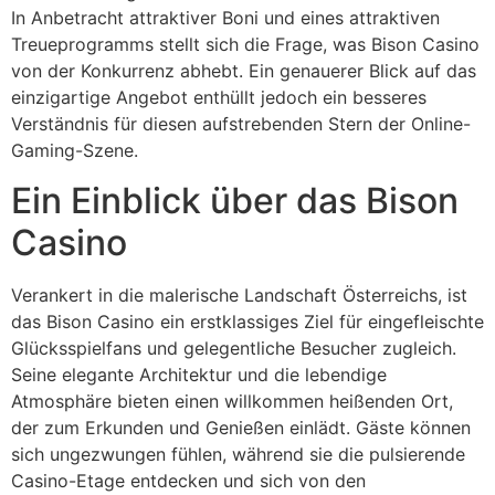
In Anbetracht attraktiver Boni und eines attraktiven
Treueprogramms stellt sich die Frage, was Bison Casino
von der Konkurrenz abhebt. Ein genauerer Blick auf das
einzigartige Angebot enthüllt jedoch ein besseres
Verständnis für diesen aufstrebenden Stern der Online-
Gaming-Szene.
Ein Einblick über das Bison
Casino
Verankert in die malerische Landschaft Österreichs, ist
das Bison Casino ein erstklassiges Ziel für eingefleischte
Glücksspielfans und gelegentliche Besucher zugleich.
Seine elegante Architektur und die lebendige
Atmosphäre bieten einen willkommen heißenden Ort,
der zum Erkunden und Genießen einlädt. Gäste können
sich ungezwungen fühlen, während sie die pulsierende
Casino-Etage entdecken und sich von den