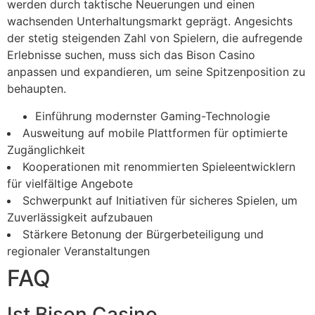
werden durch taktische Neuerungen und einen
wachsenden Unterhaltungsmarkt geprägt. Angesichts
der stetig steigenden Zahl von Spielern, die aufregende
Erlebnisse suchen, muss sich das Bison Casino
anpassen und expandieren, um seine Spitzenposition zu
behaupten.
Einführung modernster Gaming-Technologie
Ausweitung auf mobile Plattformen für optimierte
Zugänglichkeit
Kooperationen mit renommierten Spieleentwicklern
für vielfältige Angebote
Schwerpunkt auf Initiativen für sicheres Spielen, um
Zuverlässigkeit aufzubauen
Stärkere Betonung der Bürgerbeteiligung und
regionaler Veranstaltungen
FAQ
Ist Bison Casino