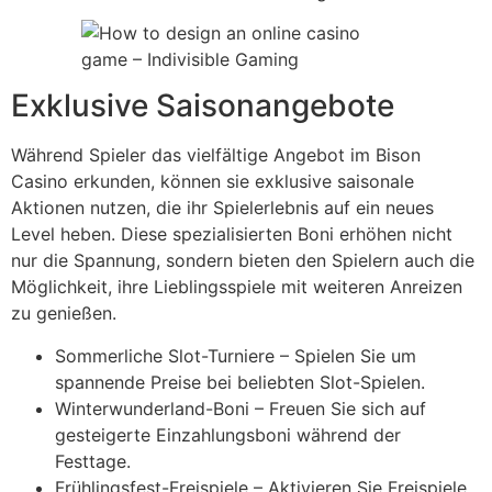
Exklusive Saisonangebote
Während Spieler das vielfältige Angebot im Bison
Casino erkunden, können sie exklusive saisonale
Aktionen nutzen, die ihr Spielerlebnis auf ein neues
Level heben. Diese spezialisierten Boni erhöhen nicht
nur die Spannung, sondern bieten den Spielern auch die
Möglichkeit, ihre Lieblingsspiele mit weiteren Anreizen
zu genießen.
Sommerliche Slot-Turniere – Spielen Sie um
spannende Preise bei beliebten Slot-Spielen.
Winterwunderland-Boni – Freuen Sie sich auf
gesteigerte Einzahlungsboni während der
Festtage.
Frühlingsfest-Freispiele – Aktivieren Sie Freispiele