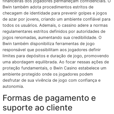
financeiras dos jogadores permaneçam confidenciais. O
Bwin também adota procedimentos estritos de
checagem de identidade para prevenir golpes e jogos
de azar por jovens, criando um ambiente confiável para
todos os usuários. Ademais, o cassino adere a normas
regulamentares estritos definidos por autoridades de
jogos renomadas, aumentando sua credibilidade. O
Bwin também disponibiliza ferramentas de jogo
responsável que possibilitam aos jogadores definir
limites para depósitos e duração de jogo, promovendo
uma abordagem equilibrada. Ao focar nessas ações de
proteção fundamentais, o Bwin Casino estabelece um
ambiente protegido onde os jogadores podem
desfrutar de sua vivência de jogo com confiança e
autonomia.
Formas de pagamento e
suporte ao cliente