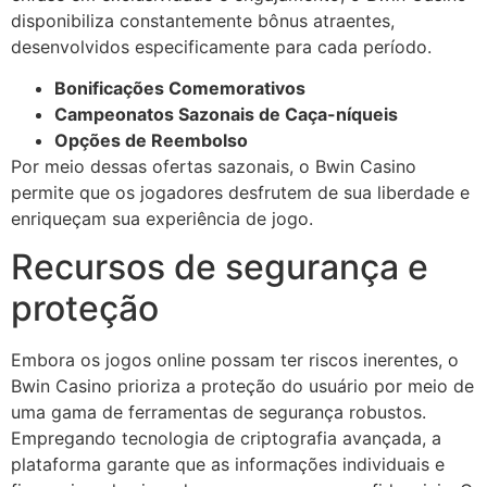
disponibiliza constantemente bônus atraentes,
desenvolvidos especificamente para cada período.
Bonificações Comemorativos
Campeonatos Sazonais de Caça-níqueis
Opções de Reembolso
Por meio dessas ofertas sazonais, o Bwin Casino
permite que os jogadores desfrutem de sua liberdade e
enriqueçam sua experiência de jogo.
Recursos de segurança e
proteção
Embora os jogos online possam ter riscos inerentes, o
Bwin Casino prioriza a proteção do usuário por meio de
uma gama de ferramentas de segurança robustos.
Empregando tecnologia de criptografia avançada, a
plataforma garante que as informações individuais e