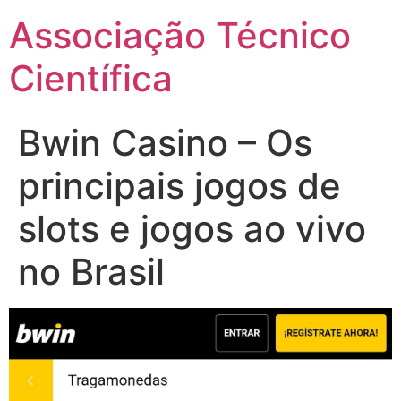
Ir
Associação Técnico
para
o
Científica
conteúdo
Bwin Casino – Os
principais jogos de
slots e jogos ao vivo
no Brasil