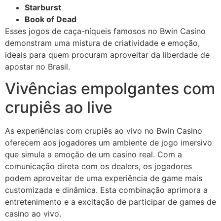
Starburst
Book of Dead
Esses jogos de caça-níqueis famosos no Bwin Casino
demonstram uma mistura de criatividade e emoção,
ideais para quem procuram aproveitar da liberdade de
apostar no Brasil.
Vivências empolgantes com
crupiês ao live
As experiências com crupiês ao vivo no Bwin Casino
oferecem aos jogadores um ambiente de jogo imersivo
que simula a emoção de um casino real. Com a
comunicação direta com os dealers, os jogadores
podem aproveitar de uma experiência de game mais
customizada e dinâmica. Esta combinação aprimora a
entretenimento e a excitação de participar de games de
casino ao vivo.