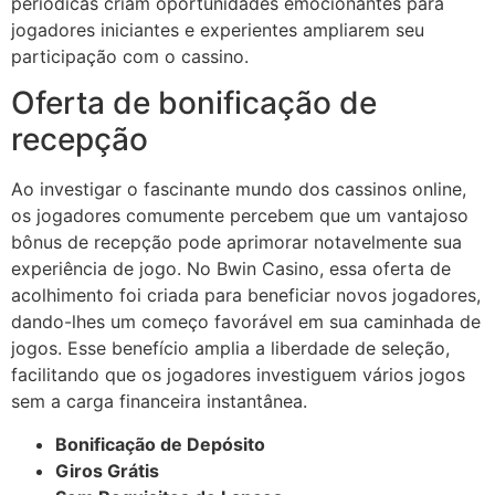
periódicas criam oportunidades emocionantes para
jogadores iniciantes e experientes ampliarem seu
participação com o cassino.
Oferta de bonificação de
recepção
Ao investigar o fascinante mundo dos cassinos online,
os jogadores comumente percebem que um vantajoso
bônus de recepção pode aprimorar notavelmente sua
experiência de jogo. No Bwin Casino, essa oferta de
acolhimento foi criada para beneficiar novos jogadores,
dando-lhes um começo favorável em sua caminhada de
jogos. Esse benefício amplia a liberdade de seleção,
facilitando que os jogadores investiguem vários jogos
sem a carga financeira instantânea.
Bonificação de Depósito
Giros Grátis