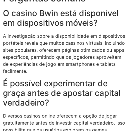
O casino Bwin está disponível
em dispositivos móveis?
A investigação sobre a disponibilidade em dispositivos
portáteis revela que muitos cassinos virtuais, incluindo
sites populares, oferecem páginas otimizados ou apps
específicos, permitindo que os jogadores aproveitem
de experiências de jogo em smartphones e tablets
facilmente.
É possível experimentar de
graça antes de apostar capital
verdadeiro?
Diversos casinos online oferecem a opção de jogar
gratuitamente antes de investir capital verdadeiro. Isso
possibilita que os usuários explorem os games,