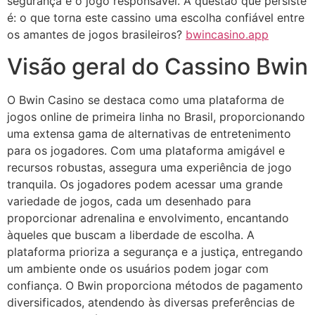
segurança e o jogo responsável. A questão que persiste
é: o que torna este cassino uma escolha confiável entre
os amantes de jogos brasileiros?
bwincasino.app
Visão geral do Cassino Bwin
O Bwin Casino se destaca como uma plataforma de
jogos online de primeira linha no Brasil, proporcionando
uma extensa gama de alternativas de entretenimento
para os jogadores. Com uma plataforma amigável e
recursos robustas, assegura uma experiência de jogo
tranquila. Os jogadores podem acessar uma grande
variedade de jogos, cada um desenhado para
proporcionar adrenalina e envolvimento, encantando
àqueles que buscam a liberdade de escolha. A
plataforma prioriza a segurança e a justiça, entregando
um ambiente onde os usuários podem jogar com
confiança. O Bwin proporciona métodos de pagamento
diversificados, atendendo às diversas preferências de