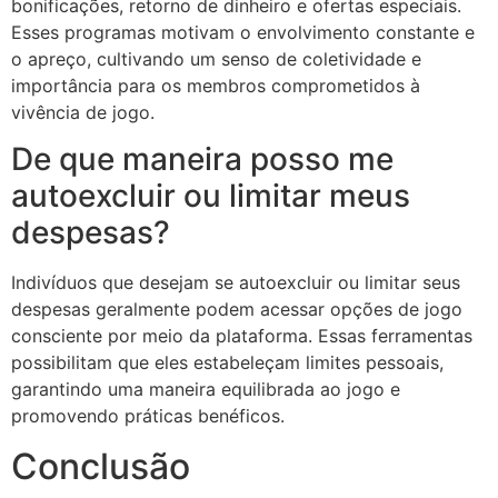
bonificações, retorno de dinheiro e ofertas especiais.
Esses programas motivam o envolvimento constante e
o apreço, cultivando um senso de coletividade e
importância para os membros comprometidos à
vivência de jogo.
De que maneira posso me
autoexcluir ou limitar meus
despesas?
Indivíduos que desejam se autoexcluir ou limitar seus
despesas geralmente podem acessar opções de jogo
consciente por meio da plataforma. Essas ferramentas
possibilitam que eles estabeleçam limites pessoais,
garantindo uma maneira equilibrada ao jogo e
promovendo práticas benéficos.
Conclusão