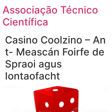
Ir
Associação Técnico
para
o
Científica
conteúdo
Casino Coolzino – An
t- Meascán Foirfe de
Spraoi agus
Iontaofacht