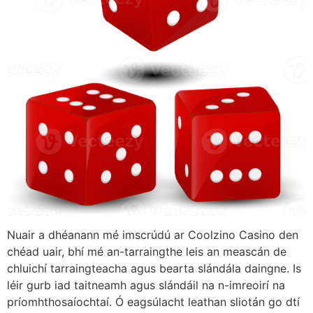
Nuair a dhéanann mé imscrúdú ar Coolzino Casino den
chéad uair, bhí mé an-tarraingthe leis an meascán de
chluichí tarraingteacha agus bearta slándála daingne. Is
léir gurb iad taitneamh agus slándáil na n-imreoirí na
príomhthosaíochtaí. Ó eagsúlacht leathan sliotán go dtí