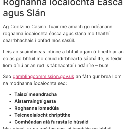
Roghanna Íocaíochta Éasca
agus Slán
Ag Coolzino Casino, fuair mé amach go ndéanann
roghanna íocaíochta éasca agus slána mo thaithí
cearrbhachais i bhfad níos sásúil.
Leis an suaimhneas intinne a bhfuil agam ó bheith ar an
eolas go bhfuil mo chuid idirbhearta sábháilte, is féidir
liom díriú ar an rud is tábhachtaí i ndáiríre – bua!
Seo
gamblingcommission.gov.uk
an fáth gur breá liom
na modhanna íocaíochta seo:
Taiscí meandracha
Aistarraingtí gasta
Roghanna iomadúla
Teicneolaíocht chriptithe
Comhéadan atá furasta le húsáid
Mar gheall ar na gnéithe seo, ní hamháin go bhfuil