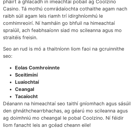
pháirt a ghlacadh in imeachtaí pobail ag Coolzino
Casino. Tá mothú comrádaíochta cothaithe agam nach
raibh súil agam leis riamh trí idirghníomhú le
comhimreoirí. Ní hamháin go bhfuil na himeachtaí
spraíúil, ach feabhsaíonn siad mo scileanna agus mo
straitéis freisin.
Seo an rud is mó a thaitníonn liom faoi na gcruinnithe
seo:
Eolas Comhroinnte
Sceitimíní
Luaíochtaí
Ceangal
Tacaíocht
Déanann na himeachtaí seo taithí gníomhach agus sásúil
den ghnáthchearrbhachas, ag géarú mo scileanna agus
ag doimhniú mo cheangal le pobal Coolzino. Ní féidir
liom fanacht leis an gcéad cheann eile!