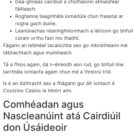
Dea-ghnéas cairdiúil a chothaíonn atmaisféar
fáilteach.
Roghanna teagmhála iomadúla chun freastal ar
rogha gach duine.
Leanúnachas réamhghníomhach a léiríonn go bhfuil
cúram orthu faoi mo thaithí.
Fágann an leibhéal tacaíochta seo go mbraitheann mé
tábhachtach agus muiníneach.
Tá a fhios agam, dá n-éireodh aon rud, go bhfuil líne
tarrthála iontaofa agam chun mé a threorú tríd.
Is é an dúthracht seo a fhágann gur áit iontach é
Coolzino Casino le himirt ann.
Comhéadan agus
Nascleanúint atá Cairdiúil
don Úsáideoir