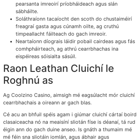
pearsanta imreoirí príobháideach agus slán
sábháilte.
Soláthraíonn tacaíocht den scoth do chustaiméirí
freagraí gasta agus cúnamh oilte, ag cruthú
timpeallacht fáilteach do gach imreoir.
Neartaíonn díograis láidir pobail cairdeas agus fás
comhpháirteach, ag athrú cearrbhachas ina
eispéireas sóisialta sásúil.
Raon Leathan Cluichí le
Roghnú as
Ag Coolzino Casino, aimsigh mé eagsúlacht mór cluichí
cearrbhachais a oireann ar gach blas.
Cé acu an bhfuil spéis agam i giúmar cluichí cártaí boird
clasaiceacha nó na meaisíní sliotán físe is déanaí, tá rud
éigin ann do gach duine anseo. Is gnáth a thumaim mé
mé féin sna sliotáin iomlán, agus ábhair agus