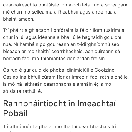
ceannaireachta buntáiste iomaíoch leis, rud a spreagann
mé chun mo scileanna a fheabhsú agus airde nua a
bhaint amach.
Trí pháirt a ghlacadh i bhfóraim is féidir liom tuairimí a
chur in iúl agus idéanna a bhailiú le haghaidh gcluichí
nua. Ní hamháin go gcuireann an t-idirghníomhú seo
biseach ar mo thaithí cearrbhachais, ach cuireann sé
borradh faoi mo thiomantas don ardán freisin.
Ós rud é gur cuid de phobal dinimiciúil é Coolzino
Casino ina bhfuil cúram fíor ar imreoirí faoi rath a chéile,
is mó ná láithreán cearrbhachais amháin é; is mol
sóisialta rathúil é.
Rannpháirtíocht in Imeachtaí
Pobail
Tá athrú mór tagtha ar mo thaithí cearrbhachais trí