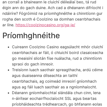
an corraíl a bhaineann le cluichí déileálaí beo, tá rud
éigin ann do gach duine. Ach cad a dhéanann difríocht i
ndáiríre? Fógróimid na príomhghnéithe a chinntíonn gur
rogha den scoth é Coolzino sa domhan cearrbhachais
ar líne.
https://coolzinocasino.org/ga-ie/
Príomhghnéithe
Cuireann Coolzino Casino eagsúlacht mhór cluichí
cearrbhachais ar fáil, ó chluichí boird clasaiceacha
go meaisíní sliotán físe nuálacha, rud a chinntíonn
spraoi do gach imreoir.
Treisíonn luach saothair spreagthacha, ardú céime
agus duaiseanna dílseachta an taithí
cearrbhachais, ag coimeád imreoirí gníomhach
agus ag fáil luach saothair as a ngníomhaíocht.
Déanann gníomhaíochtaí slándála chun cinn, lena
n-áirítear eochairfhoclaíocht SSL agus beartas
príobháideachta trédhearcach, go bhfanann eolas