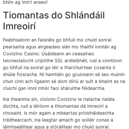
bhím ag imirt anseo!
Tiomantas do Shlándáil
Imreoirí
Feabhsaíonn an faisnéis go bhfuil mo chuid sonraí
pearsanta agus airgeadais slán mo thaithí iomlán ag
Coolzino Casino. Úsáideann an ceasaíneo
teicneolaíocht criptithe SSL ardleibhéil, rud a cinntíonn
go bhfuil na sonraí go léir a tharchuirtear cosanta ó
shúile fiosracha. Ní hamháin go gcuireann sé seo muinín
chun cinn ach ligeann sé dom díriú ar sult a bhaint as na
cluichí gan imní mhór faoi sháruithe féideartha.
Ina theannta sin, cloíonn Coolzino le rialacha rialála
dochta, rud a léiríonn a thiomantas dá imreoirí a
chosaint. Is mór agam a mbeartas príobháideachta
trédhearcach, ina leagtar amach go soiléir conas a
láimhseáiltear agus a stóráiltear mo chuid sonraí.