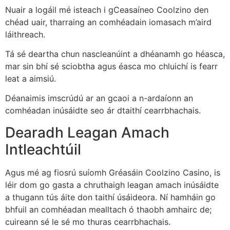
Nuair a logáil mé isteach i gCeasaíneo Coolzino den
chéad uair, tharraing an comhéadain iomasach m’aird
láithreach.
Tá sé deartha chun nascleanúint a dhéanamh go héasca,
mar sin bhí sé sciobtha agus éasca mo chluichí is fearr
leat a aimsiú.
Déanaimis imscrúdú ar an gcaoi a n-ardaíonn an
comhéadan inúsáidte seo ár dtaithí cearrbhachais.
Dearadh Leagan Amach
Intleachtúil
Agus mé ag fiosrú suíomh Gréasáin Coolzino Casino, is
léir dom go gasta a chruthaigh leagan amach inúsáidte
a thugann tús áite don taithí úsáideora. Ní hamháin go
bhfuil an comhéadan mealltach ó thaobh amhairc de;
cuireann sé le sé mo thuras cearrbhachais.