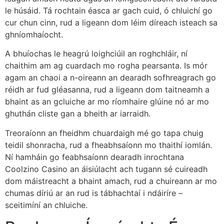
le húsáid. Tá rochtain éasca ar gach cuid, ó chluichí go
cur chun cinn, rud a ligeann dom léim díreach isteach sa
ghníomhaíocht.
A bhuíochas le heagrú loighciúil an roghchláir, ní
chaithim am ag cuardach mo rogha pearsanta. Is mór
agam an chaoi a n-oireann an dearadh sofhreagrach go
réidh ar fud gléasanna, rud a ligeann dom taitneamh a
bhaint as an gcluiche ar mo ríomhaire glúine nó ar mo
ghuthán cliste gan a bheith ar iarraidh.
Treoraíonn an fheidhm chuardaigh mé go tapa chuig
teidil shonracha, rud a fheabhsaíonn mo thaithí iomlán.
Ní hamháin go feabhsaíonn dearadh inrochtana
Coolzino Casino an áisiúlacht ach tugann sé cuireadh
dom máistreacht a bhaint amach, rud a chuireann ar mo
chumas díriú ar an rud is tábhachtaí i ndáiríre –
sceitimíní an chluiche.