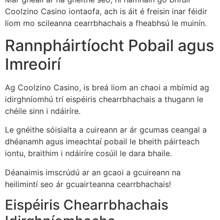
Coolzino Casino iontaofa, ach is áit é freisin inar féidir
liom mo scileanna cearrbhachais a fheabhsú le muinín.
Rannpháirtíocht Pobail agus
Imreoirí
Ag Coolzino Casino, is breá liom an chaoi a mbímid ag
idirghníomhú trí eispéiris chearrbhachais a thugann le
chéile sinn i ndáiríre.
Le gnéithe sóisialta a cuireann ar ár gcumas ceangal a
dhéanamh agus imeachtaí pobail le bheith páirteach
iontu, braithim i ndáiríre cosúil le dara bhaile.
Déanaimis imscrúdú ar an gcaoi a gcuireann na
heilimintí seo ár gcuairteanna cearrbhachais!
Eispéiris Chearrbhachais