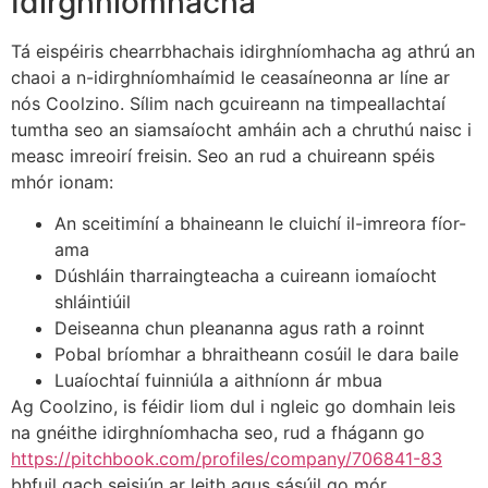
Idirghníomhacha
Tá eispéiris chearrbhachais idirghníomhacha ag athrú an
chaoi a n-idirghníomhaímid le ceasaíneonna ar líne ar
nós Coolzino. Sílim nach gcuireann na timpeallachtaí
tumtha seo an siamsaíocht amháin ach a chruthú naisc i
measc imreoirí freisin. Seo an rud a chuireann spéis
mhór ionam:
An sceitimíní a bhaineann le cluichí il-imreora fíor-
ama
Dúshláin tharraingteacha a cuireann iomaíocht
shláintiúil
Deiseanna chun pleananna agus rath a roinnt
Pobal bríomhar a bhraitheann cosúil le dara baile
Luaíochtaí fuinniúla a aithníonn ár mbua
Ag Coolzino, is féidir liom dul i ngleic go domhain leis
na gnéithe idirghníomhacha seo, rud a fhágann go
https://pitchbook.com/profiles/company/706841-83
bhfuil gach seisiún ar leith agus sásúil go mór.