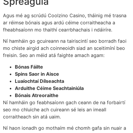
Spreagúla
Agus mé ag scrúdú Coolzino Casino, tháinig mé trasna
ar réimse bónais agus ardú céime corraitheacha a
fheabhsaíonn mo thaithí cearrbhachais i ndáiríre.
Ní hamháin go gcuireann na tairiscintí seo borradh faoi
mo chiste airgid ach coinneoidh siad an sceitimíní beo
freisin. Seo an méid atá faighte amach agam:
Bónas Fáilte
Spins Saor in Aisce
Luaíochtaí Dílseachta
Arduithe Céime Seachtainiúla
Bónais Atreoraithe
Ní hamháin go feabhsaíonn gach ceann de na forbairtí
seo mo chluiche ach cuireann sé leis an imeall
corraitheach sin atá uaim.
Ní haon ionadh go mothaím mé chomh gafa sin nuair a