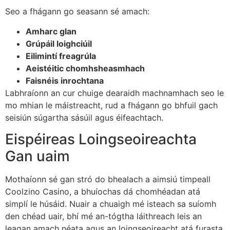
Seo a fhágann go seasann sé amach:
Amharc glan
Grúpáil loighciúil
Eilimintí freagrúla
Aeistéitic chomhsheasmhach
Faisnéis inrochtana
Labhraíonn an cur chuige dearaidh machnamhach seo le
mo mhian le máistreacht, rud a fhágann go bhfuil gach
seisiún súgartha sásúil agus éifeachtach.
Eispéireas Loingseoireachta
Gan uaim
Mothaíonn sé gan stró do bhealach a aimsiú timpeall
Coolzino Casino, a bhuíochas dá chomhéadan atá
simplí le húsáid. Nuair a chuaigh mé isteach sa suíomh
den chéad uair, bhí mé an-tógtha láithreach leis an
leagan amach néata agus an loingseoireacht atá furasta