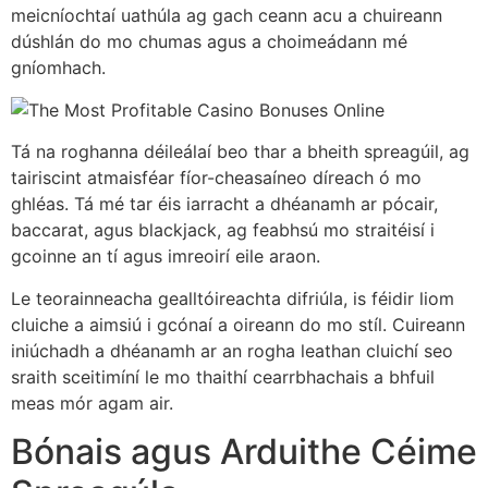
meicníochtaí uathúla ag gach ceann acu a chuireann
dúshlán do mo chumas agus a choimeádann mé
gníomhach.
Tá na roghanna déileálaí beo thar a bheith spreagúil, ag
tairiscint atmaisféar fíor-cheasaíneo díreach ó mo
ghléas. Tá mé tar éis iarracht a dhéanamh ar pócair,
baccarat, agus blackjack, ag feabhsú mo straitéisí i
gcoinne an tí agus imreoirí eile araon.
Le teorainneacha gealltóireachta difriúla, is féidir liom
cluiche a aimsiú i gcónaí a oireann do mo stíl. Cuireann
iniúchadh a dhéanamh ar an rogha leathan cluichí seo
sraith sceitimíní le mo thaithí cearrbhachais a bhfuil
meas mór agam air.
Bónais agus Arduithe Céime