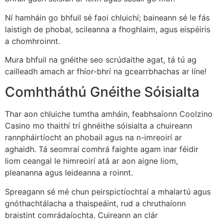
Ní hamháin go bhfuil sé faoi chluichí; baineann sé le fás
laistigh de phobal, scileanna a fhoghlaim, agus eispéiris
a chomhroinnt.
Mura bhfuil na gnéithe seo scrúdaithe agat, tá tú ag
cailleadh amach ar fhíor-bhrí na gcearrbhachas ar líne!
Comhtháthú Gnéithe Sóisialta
Thar aon chluiche tumtha amháin, feabhsaíonn Coolzino
Casino mo thaithí trí ghnéithe sóisialta a chuireann
rannpháirtíocht an phobail agus na n-imreoirí ar
aghaidh. Tá seomraí comhrá faighte agam inar féidir
liom ceangal le himreoirí atá ar aon aigne liom,
pleananna agus leideanna a roinnt.
Spreagann sé mé chun peirspictíochtaí a mhalartú agus
gnóthachtálacha a thaispeáint, rud a chruthaíonn
braistint comrádaíochta. Cuireann an clár