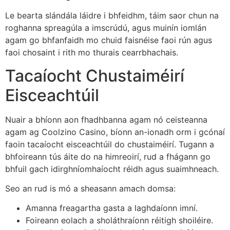
Le bearta slándála láidre i bhfeidhm, táim saor chun na
roghanna spreagúla a imscrúdú, agus muinín iomlán
agam go bhfanfaidh mo chuid faisnéise faoi rún agus
faoi chosaint i rith mo thurais cearrbhachais.
Tacaíocht Chustaiméirí
Eisceachtúil
Nuair a bhíonn aon fhadhbanna agam nó ceisteanna
agam ag Coolzino Casino, bíonn an-ionadh orm i gcónaí
faoin tacaíocht eisceachtúil do chustaiméirí. Tugann a
bhfoireann tús áite do na himreoirí, rud a fhágann go
bhfuil gach idirghníomhaíocht réidh agus suaimhneach.
Seo an rud is mó a sheasann amach domsa:
Amanna freagartha gasta a laghdaíonn imní.
Foireann eolach a sholáthraíonn réitigh shoiléire.