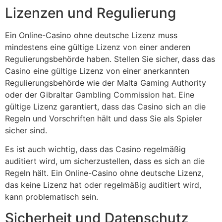
Lizenzen und Regulierung
Ein Online-Casino ohne deutsche Lizenz muss
mindestens eine gültige Lizenz von einer anderen
Regulierungsbehörde haben. Stellen Sie sicher, dass das
Casino eine gültige Lizenz von einer anerkannten
Regulierungsbehörde wie der Malta Gaming Authority
oder der Gibraltar Gambling Commission hat. Eine
gültige Lizenz garantiert, dass das Casino sich an die
Regeln und Vorschriften hält und dass Sie als Spieler
sicher sind.
Es ist auch wichtig, dass das Casino regelmäßig
auditiert wird, um sicherzustellen, dass es sich an die
Regeln hält. Ein Online-Casino ohne deutsche Lizenz,
das keine Lizenz hat oder regelmäßig auditiert wird,
kann problematisch sein.
Sicherheit und Datenschutz