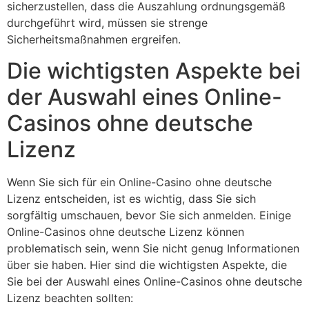
sicherzustellen, dass die Auszahlung ordnungsgemäß
durchgeführt wird, müssen sie strenge
Sicherheitsmaßnahmen ergreifen.
Die wichtigsten Aspekte bei
der Auswahl eines Online-
Casinos ohne deutsche
Lizenz
Wenn Sie sich für ein Online-Casino ohne deutsche
Lizenz entscheiden, ist es wichtig, dass Sie sich
sorgfältig umschauen, bevor Sie sich anmelden. Einige
Online-Casinos ohne deutsche Lizenz können
problematisch sein, wenn Sie nicht genug Informationen
über sie haben. Hier sind die wichtigsten Aspekte, die
Sie bei der Auswahl eines Online-Casinos ohne deutsche
Lizenz beachten sollten: