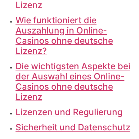
Lizenz
Wie funktioniert die
Auszahlung in Online-
Casinos ohne deutsche
Lizenz?
Die wichtigsten Aspekte bei
der Auswahl eines Online-
Casinos ohne deutsche
Lizenz
Lizenzen und Regulierung
Sicherheit und Datenschutz