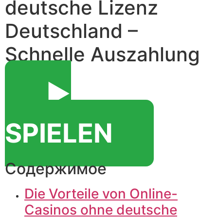
deutsche Lizenz
Deutschland –
Schnelle Auszahlung
▶️
SPIELEN
Содержимое
Die Vorteile von Online-
Casinos ohne deutsche