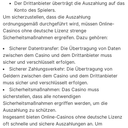
Der Drittanbieter überträgt die Auszahlung auf das
Konto des Spielers.
Um sicherzustellen, dass die Auszahlung
ordnungsgemäß durchgeführt wird, müssen Online-
Casinos ohne deutsche Lizenz strenge
Sicherheitsmaßnahmen ergreifen. Dazu gehören:
Sicherer Datentransfer: Die Übertragung von Daten
zwischen dem Casino und dem Drittanbieter muss
sicher und verschlüsselt erfolgen.
Sicherer Zahlungsverkehr: Die Übertragung von
Geldern zwischen dem Casino und dem Drittanbieter
muss sicher und verschlüsselt erfolgen.
Sicherheitsmaßnahmen: Das Casino muss
sicherstellen, dass alle notwendigen
Sicherheitsmaßnahmen ergriffen werden, um die
Auszahlung zu schützen.
Insgesamt bieten Online-Casinos ohne deutsche Lizenz
oft schnelle und sichere Auszahlungen an. Um