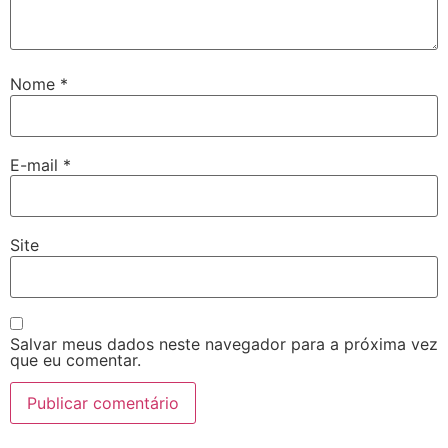
Nome
*
E-mail
*
Site
Salvar meus dados neste navegador para a próxima vez
que eu comentar.