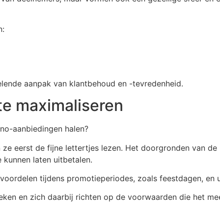
n:
elende aanpak van klantbehoud en -tevredenheid.
te maximaliseren
ino-aanbiedingen halen?
 eerst de fijne lettertjes lezen. Het doorgronden van de i
kunnen laten uitbetalen.
 voordelen tijdens promotieperiodes, zoals feestdagen, en 
n en zich daarbij richten op de voorwaarden die het meest