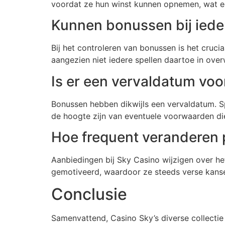
voordat ze hun winst kunnen opnemen, wat een
Kunnen bonussen bij iede
Bij het controleren van bonussen is het cruci
aangezien niet iedere spellen daartoe in ove
Is er een vervaldatum vo
Bonussen hebben dikwijls een vervaldatum. Sp
de hoogte zijn van eventuele voorwaarden die
Hoe frequent veranderen 
Aanbiedingen bij Sky Casino wijzigen over he
gemotiveerd, waardoor ze steeds verse kanse
Conclusie
Samenvattend, Casino Sky’s diverse collecti