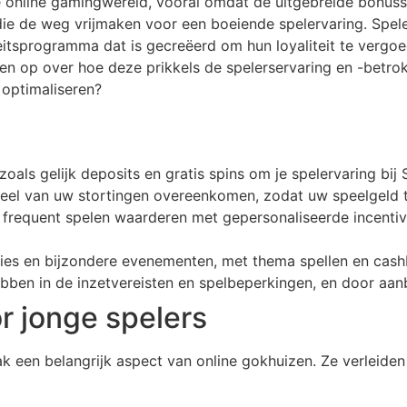
de online gamingwereld, vooral omdat de uitgebreide bonus
ie de weg vrijmaken voor een boeiende spelervaring. Spele
itsprogramma dat is gecreëerd om hun loyaliteit te vergoed
n op over hoe deze prikkels de spelerservaring en -betro
optimaliseren?
als gelijk deposits en gratis spins om je spelervaring bij 
eel van uw stortingen overeenkomen, zodat uw speelgeld tij
 frequent spelen waarderen met gepersonaliseerde incenti
es en bijzondere evenementen, met thema spellen en cashb
ben in de inzetvereisten en spelbeperkingen, en door aanb
 jonge spelers
k een belangrijk aspect van online gokhuizen. Ze verleide