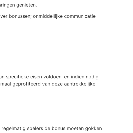
aringen genieten.
over bonussen; onmiddellijke communicatie
 specifieke eisen voldoen, en indien nodig
maal geprofiteerd van deze aantrekkelijke
hoe regelmatig spelers de bonus moeten gokken