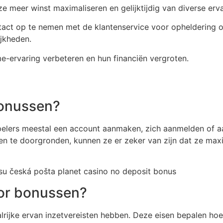
ze meer winst maximaliseren en gelijktijdig van diverse erv
ntact op te nemen met de klantenservice voor opheldering 
ijkheden.
e-ervaring verbeteren en hun financiën vergroten.
bonussen?
elers meestal een account aanmaken, zich aanmelden of aan
 te doorgronden, kunnen ze er zeker van zijn dat ze maxi
oor bonussen?
talrijke ervan inzetvereisten hebben. Deze eisen bepalen 