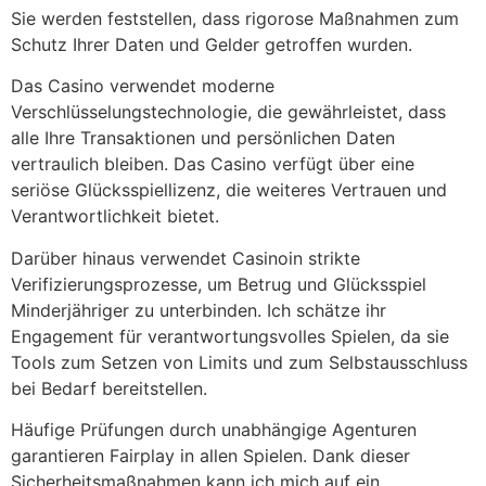
Sie werden feststellen, dass rigorose Maßnahmen zum
Schutz Ihrer Daten und Gelder getroffen wurden.
Das Casino verwendet moderne
Verschlüsselungstechnologie, die gewährleistet, dass
alle Ihre Transaktionen und persönlichen Daten
vertraulich bleiben. Das Casino verfügt über eine
seriöse Glücksspiellizenz, die weiteres Vertrauen und
Verantwortlichkeit bietet.
Darüber hinaus verwendet Casinoin strikte
Verifizierungsprozesse, um Betrug und Glücksspiel
Minderjähriger zu unterbinden. Ich schätze ihr
Engagement für verantwortungsvolles Spielen, da sie
Tools zum Setzen von Limits und zum Selbstausschluss
bei Bedarf bereitstellen.
Häufige Prüfungen durch unabhängige Agenturen
garantieren Fairplay in allen Spielen. Dank dieser
Sicherheitsmaßnahmen kann ich mich auf ein