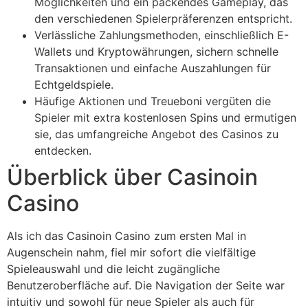
Möglichkeiten und ein packendes Gameplay, das
den verschiedenen Spielerpräferenzen entspricht.
Verlässliche Zahlungsmethoden, einschließlich E-
Wallets und Kryptowährungen, sichern schnelle
Transaktionen und einfache Auszahlungen für
Echtgeldspiele.
Häufige Aktionen und Treueboni vergüten die
Spieler mit extra kostenlosen Spins und ermutigen
sie, das umfangreiche Angebot des Casinos zu
entdecken.
Überblick über Casinoin
Casino
Als ich das Casinoin Casino zum ersten Mal in
Augenschein nahm, fiel mir sofort die vielfältige
Spieleauswahl und die leicht zugängliche
Benutzeroberfläche auf. Die Navigation der Seite war
intuitiv und sowohl für neue Spieler als auch für