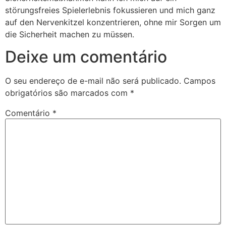
störungsfreies Spielerlebnis fokussieren und mich ganz
auf den Nervenkitzel konzentrieren, ohne mir Sorgen um
die Sicherheit machen zu müssen.
Deixe um comentário
O seu endereço de e-mail não será publicado.
Campos
obrigatórios são marcados com
*
Comentário
*