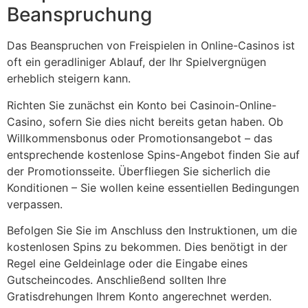
Beanspruchung
Das Beanspruchen von Freispielen in Online-Casinos ist
oft ein geradliniger Ablauf, der Ihr Spielvergnügen
erheblich steigern kann.
Richten Sie zunächst ein Konto bei Casinoin-Online-
Casino, sofern Sie dies nicht bereits getan haben. Ob
Willkommensbonus oder Promotionsangebot – das
entsprechende kostenlose Spins-Angebot finden Sie auf
der Promotionsseite. Überfliegen Sie sicherlich die
Konditionen – Sie wollen keine essentiellen Bedingungen
verpassen.
Befolgen Sie Sie im Anschluss den Instruktionen, um die
kostenlosen Spins zu bekommen. Dies benötigt in der
Regel eine Geldeinlage oder die Eingabe eines
Gutscheincodes. Anschließend sollten Ihre
Gratisdrehungen Ihrem Konto angerechnet werden.