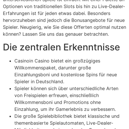
Optionen von traditionellen Slots bis hin zu Live-Dealer-
Erfahrungen ist für jeden etwas dabei. Besonders
hervorzuheben sind jedoch die Bonusangebote für neue
Spieler. Neugierig, wie Sie diese Offerten optimal nutzen
können? Lassen Sie uns das genauer betrachten.
Die zentralen Erkenntnisse
Casinoin Casino bietet ein großzügiges
Willkommenspaket, darunter große
Einzahlungsboni und kostenlose Spins für neue
Spieler in Deutschland.
Spieler können sich über unterschiedliche Arten
von Freispielen erfreuen, einschließlich
Willkommensboni und Promotions ohne
Einzahlung, um ihr Gamerlebnis zu verbessern.
Die große Spielebibliothek bietet klassische und
themenbasierte Spielautomaten, Live-Dealer-