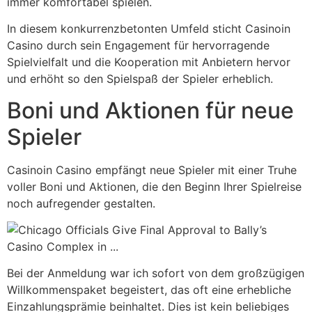
immer komfortabel spielen.
In diesem konkurrenzbetonten Umfeld sticht Casinoin
Casino durch sein Engagement für hervorragende
Spielvielfalt und die Kooperation mit Anbietern hervor
und erhöht so den Spielspaß der Spieler erheblich.
Boni und Aktionen für neue
Spieler
Casinoin Casino empfängt neue Spieler mit einer Truhe
voller Boni und Aktionen, die den Beginn Ihrer Spielreise
noch aufregender gestalten.
Bei der Anmeldung war ich sofort von dem großzügigen
Willkommenspaket begeistert, das oft eine erhebliche
Einzahlungsprämie beinhaltet. Dies ist kein beliebiges