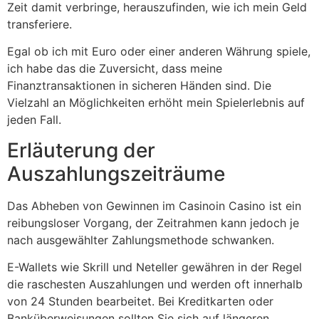
Zeit damit verbringe, herauszufinden, wie ich mein Geld
transferiere.
Egal ob ich mit Euro oder einer anderen Währung spiele,
ich habe das die Zuversicht, dass meine
Finanztransaktionen in sicheren Händen sind. Die
Vielzahl an Möglichkeiten erhöht mein Spielerlebnis auf
jeden Fall.
Erläuterung der
Auszahlungszeiträume
Das Abheben von Gewinnen im Casinoin Casino ist ein
reibungsloser Vorgang, der Zeitrahmen kann jedoch je
nach ausgewählter Zahlungsmethode schwanken.
E-Wallets wie Skrill und Neteller gewähren in der Regel
die raschesten Auszahlungen und werden oft innerhalb
von 24 Stunden bearbeitet. Bei Kreditkarten oder
Banküberweisungen sollten Sie sich auf längeren