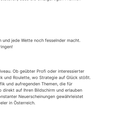
h und jede Wette noch fesselnder macht.
ringen!
veau. Ob geübter Profi oder interessierter
ack und Roulette, wo Strategie auf Glück stößt.
afik und aufregenden Themen, die für
no direkt auf Ihren Bildschirm und erlauben
onstanter Neuerscheinungen gewährleistet
ler in Österreich.