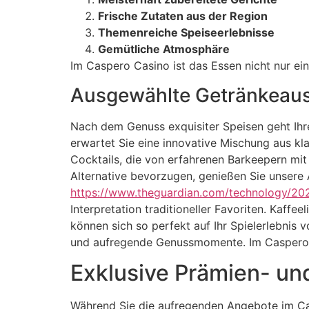
Frische Zutaten aus der Region
Themenreiche Speiseerlebnisse
Gemütliche Atmosphäre
Im Caspero Casino ist das Essen nicht nur ein
Ausgewählte Getränkeau
Nach dem Genuss exquisiter Speisen geht Ihre
erwartet Sie eine innovative Mischung aus kl
Cocktails, die von erfahrenen Barkeepern mit
Alternative bevorzugen, genießen Sie unser
https://www.theguardian.com/technology/20
Interpretation traditioneller Favoriten. Kaff
können sich so perfekt auf Ihr Spielerlebnis
und aufregende Genussmomente. Im Caspero g
Exklusive Prämien- u
Während Sie die aufregenden Angebote im Casp