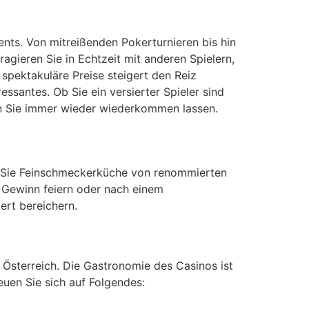
nts. Von mitreißenden Pokerturnieren bis hin
ragieren Sie in Echtzeit mit anderen Spielern,
 spektakuläre Preise steigert den Reiz
essantes. Ob Sie ein versierter Spieler sind
den Sie immer wieder wiederkommen lassen.
en Sie Feinschmeckerküche von renommierten
 Gewinn feiern oder nach einem
ert bereichern.
n Österreich. Die Gastronomie des Casinos ist
euen Sie sich auf Folgendes: