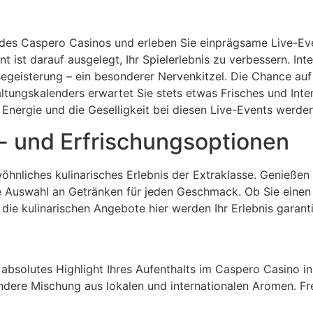
 des Caspero Casinos und erleben Sie einprägsame Live-Eve
ist darauf ausgelegt, Ihr Spielerlebnis zu verbessern. Inte
 Begeisterung – ein besonderer Nervenkitzel. Die Chance auf
altungskalenders erwartet Sie stets etwas Frisches und Inter
e Energie und die Geselligkeit bei diesen Live-Events wer
- und Erfrischungsoptionen
öhnliches kulinarisches Erlebnis der Extraklasse. Genieß
e Auswahl an Getränken für jeden Geschmack. Ob Sie einen
ie kulinarischen Angebote hier werden Ihr Erlebnis garanti
n absolutes Highlight Ihres Aufenthalts im Caspero Casino i
ondere Mischung aus lokalen und internationalen Aromen. Fr