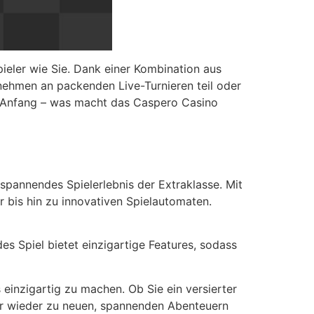
ieler wie Sie. Dank einer Kombination aus
nehmen an packenden Live-Turnieren teil oder
er Anfang – was macht das Caspero Casino
spannendes Spielerlebnis der Extraklasse. Mit
r bis hin zu innovativen Spielautomaten.
es Spiel bietet einzigartige Features, sodass
s einzigartig zu machen. Ob Sie ein versierter
mer wieder zu neuen, spannenden Abenteuern