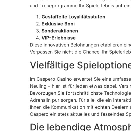
und Treueprogramme Ihr Spielerlebnis auf ein
Gestaffelte Loyalitätsstufen
Exklusive Boni
Sonderaktionen
VIP-Erlebnisse
Diese innovativen Belohnungen etablieren ei
Verpassen Sie nicht die Chance, Ihr Spielerle
Vielfältige Spieloption
Im Caspero Casino erwartet Sie eine umfassen
Neuling – hier ist für jeden etwas dabei. Vers
Bevorzugen Sie fortschrittlichste Technologi
Adrenalin pur sorgen. Für alle, die ein intera
Ihnen die Kommunikation mit echten Dealern 
Caspero ein stets aktuelles und fesselndes Spi
Die lebendige Atmosp