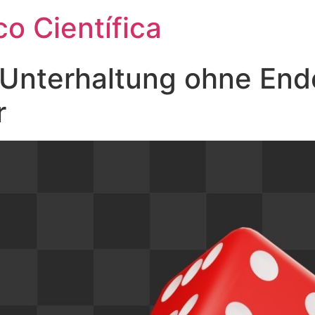
o Científica
Unterhaltung ohne Ende
r