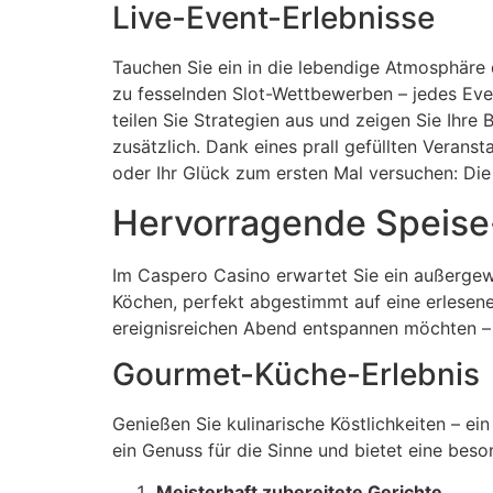
Live-Event-Erlebnisse
Tauchen Sie ein in die lebendige Atmosphäre
zu fesselnden Slot-Wettbewerben – jedes Event 
teilen Sie Strategien aus und zeigen Sie Ihre
zusätzlich. Dank eines prall gefüllten Veranst
oder Ihr Glück zum ersten Mal versuchen: Di
Hervorragende Speise
Im Caspero Casino erwartet Sie ein außergew
Köchen, perfekt abgestimmt auf eine erlesen
ereignisreichen Abend entspannen möchten – d
Gourmet-Küche-Erlebnis
Genießen Sie kulinarische Köstlichkeiten – ei
ein Genuss für die Sinne und bietet eine bes
Meisterhaft zubereitete Gerichte