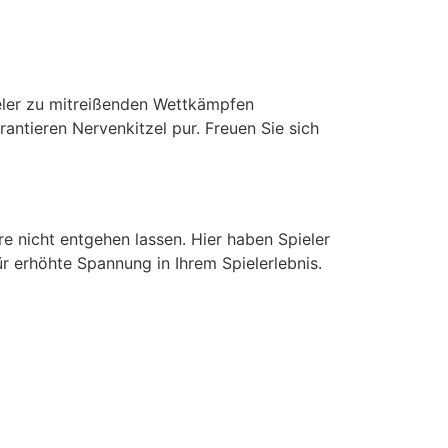
ieler zu mitreißenden Wettkämpfen
antieren Nervenkitzel pur. Freuen Sie sich
e nicht entgehen lassen. Hier haben Spieler
ür erhöhte Spannung in Ihrem Spielerlebnis.