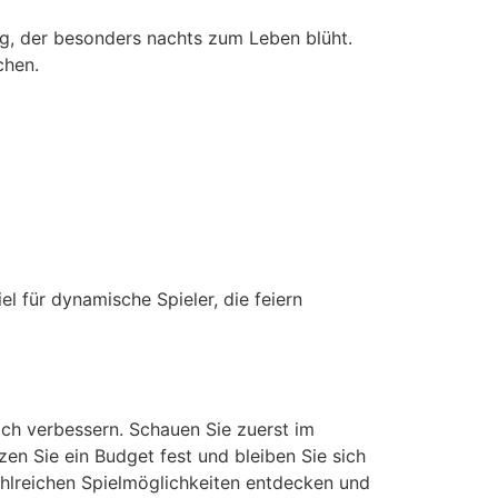
ung, der besonders nachts zum Leben blüht.
chen.
l für dynamische Spieler, die feiern
ch verbessern. Schauen Sie zuerst im
en Sie ein Budget fest und bleiben Sie sich
zahlreichen Spielmöglichkeiten entdecken und