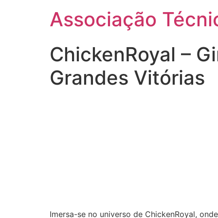
Ir
Associação Técnic
para
o
conteúdo
ChickenRoyal – Gi
Grandes Vitórias
Imersa-se no universo de ChickenRoyal, ond