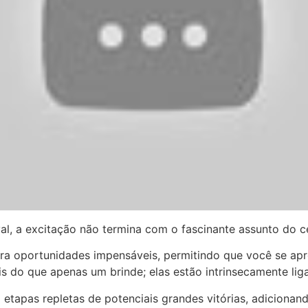
l, a excitação não termina com o fascinante assunto do ce
ara oportunidades impensáveis, permitindo que você se a
s do que apenas um brinde; elas estão intrinsecamente li
m etapas repletas de potenciais grandes vitórias, adicion