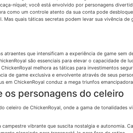
caça-níquel; você está envolvido por personagens diverti
ra como um controle atento da sua conta pode desbloquear
 Mas quais táticas secretas podem levar sua vivência de 
as atraentes que intensificam a experiência de game sem d
ickenRoyal são essenciais para elevar o capacidade de lu
 ChickenRoyal melhora as táticas para investimentos segur
cia de game exclusiva e envolvente através de seus perso
nus em ChickenRoyal conduz a mega triunfos emancipadora
e os personagens do celeiro
do celeiro de ChickenRoyal, onde a gama de tonalidades vib
campestre vibrante que suscita nostalgia e autonomia. C