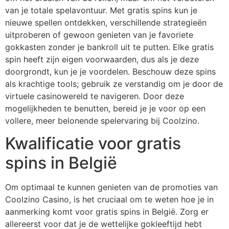
van je totale spelavontuur. Met gratis spins kun je
nieuwe spellen ontdekken, verschillende strategieën
uitproberen of gewoon genieten van je favoriete
gokkasten zonder je bankroll uit te putten. Elke gratis
spin heeft zijn eigen voorwaarden, dus als je deze
doorgrondt, kun je je voordelen. Beschouw deze spins
als krachtige tools; gebruik ze verstandig om je door de
virtuele casinowereld te navigeren. Door deze
mogelijkheden te benutten, bereid je je voor op een
vollere, meer belonende spelervaring bij Coolzino.
Kwalificatie voor gratis
spins in België
Om optimaal te kunnen genieten van de promoties van
Coolzino Casino, is het cruciaal om te weten hoe je in
aanmerking komt voor gratis spins in België. Zorg er
allereerst voor dat je de wettelijke gokleeftijd hebt