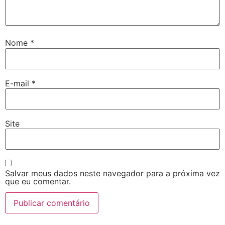
Nome
*
E-mail
*
Site
Salvar meus dados neste navegador para a próxima vez
que eu comentar.