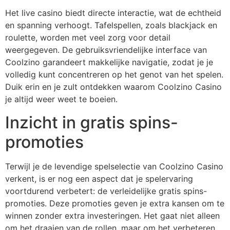
Het live casino biedt directe interactie, wat de echtheid
en spanning verhoogt. Tafelspellen, zoals blackjack en
roulette, worden met veel zorg voor detail
weergegeven. De gebruiksvriendelijke interface van
Coolzino garandeert makkelijke navigatie, zodat je je
volledig kunt concentreren op het genot van het spelen.
Duik erin en je zult ontdekken waarom Coolzino Casino
je altijd weer weet te boeien.
Inzicht in gratis spins-
promoties
Terwijl je de levendige spelselectie van Coolzino Casino
verkent, is er nog een aspect dat je spelervaring
voortdurend verbetert: de verleidelijke gratis spins-
promoties. Deze promoties geven je extra kansen om te
winnen zonder extra investeringen. Het gaat niet alleen
om het draaien van de rollen, maar om het verbeteren