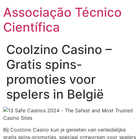
Ir
Associação Técnico
para
o
Científica
conteúdo
Coolzino Casino –
Gratis spins-
promoties voor
spelers in België
Bij Coolzino Casino kun je genieten van verleidelijke
gratis spins-promoties, speciaal ontworpen voor spelers