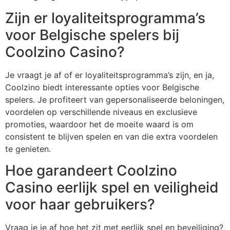
Zijn er loyaliteitsprogramma’s
voor Belgische spelers bij
Coolzino Casino?
Je vraagt je af of er loyaliteitsprogramma’s zijn, en ja,
Coolzino biedt interessante opties voor Belgische
spelers. Je profiteert van gepersonaliseerde beloningen,
voordelen op verschillende niveaus en exclusieve
promoties, waardoor het de moeite waard is om
consistent te blijven spelen en van die extra voordelen
te genieten.
Hoe garandeert Coolzino
Casino eerlijk spel en veiligheid
voor haar gebruikers?
Vraag je je af hoe het zit met eerlijk spel en beveiliging?