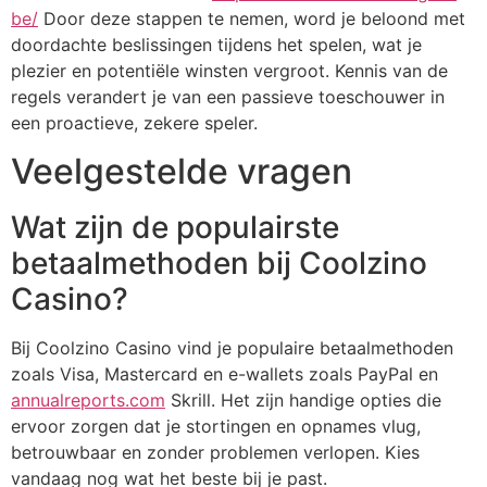
be/
Door deze stappen te nemen, word je beloond met
doordachte beslissingen tijdens het spelen, wat je
plezier en potentiële winsten vergroot. Kennis van de
regels verandert je van een passieve toeschouwer in
een proactieve, zekere speler.
Veelgestelde vragen
Wat zijn de populairste
betaalmethoden bij Coolzino
Casino?
Bij Coolzino Casino vind je populaire betaalmethoden
zoals Visa, Mastercard en e-wallets zoals PayPal en
annualreports.com
Skrill. Het zijn handige opties die
ervoor zorgen dat je stortingen en opnames vlug,
betrouwbaar en zonder problemen verlopen. Kies
vandaag nog wat het beste bij je past.