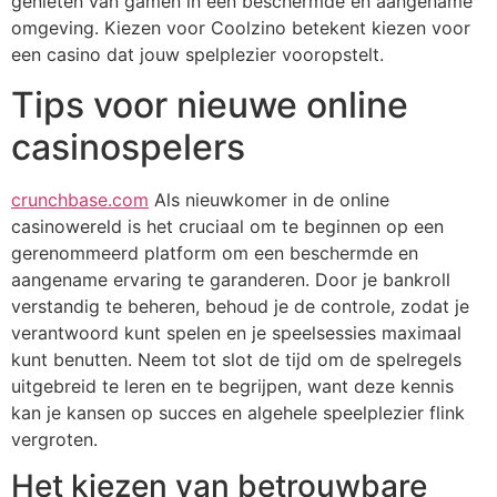
genieten van gamen in een beschermde en aangename
omgeving. Kiezen voor Coolzino betekent kiezen voor
een casino dat jouw spelplezier vooropstelt.
Tips voor nieuwe online
casinospelers
crunchbase.com
Als nieuwkomer in de online
casinowereld is het cruciaal om te beginnen op een
gerenommeerd platform om een beschermde en
aangename ervaring te garanderen. Door je bankroll
verstandig te beheren, behoud je de controle, zodat je
verantwoord kunt spelen en je speelsessies maximaal
kunt benutten. Neem tot slot de tijd om de spelregels
uitgebreid te leren en te begrijpen, want deze kennis
kan je kansen op succes en algehele speelplezier flink
vergroten.
Het kiezen van betrouwbare