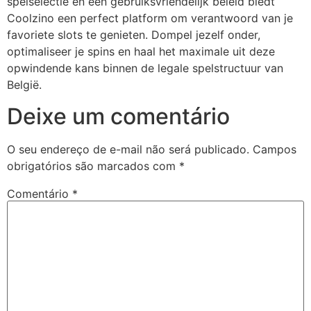
spelselectie en een gebruiksvriendelijk beleid biedt
Coolzino een perfect platform om verantwoord van je
favoriete slots te genieten. Dompel jezelf onder,
optimaliseer je spins en haal het maximale uit deze
opwindende kans binnen de legale spelstructuur van
België.
Deixe um comentário
O seu endereço de e-mail não será publicado.
Campos
obrigatórios são marcados com
*
Comentário
*