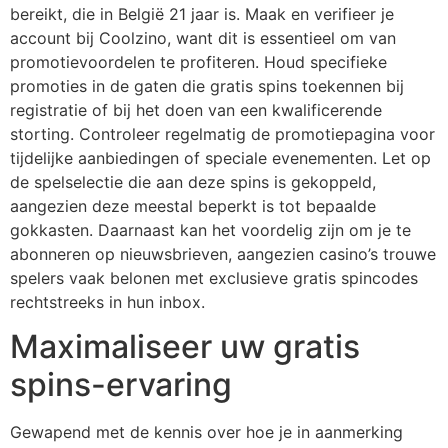
bereikt, die in België 21 jaar is. Maak en verifieer je
account bij Coolzino, want dit is essentieel om van
promotievoordelen te profiteren. Houd specifieke
promoties in de gaten die gratis spins toekennen bij
registratie of bij het doen van een kwalificerende
storting. Controleer regelmatig de promotiepagina voor
tijdelijke aanbiedingen of speciale evenementen. Let op
de spelselectie die aan deze spins is gekoppeld,
aangezien deze meestal beperkt is tot bepaalde
gokkasten. Daarnaast kan het voordelig zijn om je te
abonneren op nieuwsbrieven, aangezien casino’s trouwe
spelers vaak belonen met exclusieve gratis spincodes
rechtstreeks in hun inbox.
Maximaliseer uw gratis
spins-ervaring
Gewapend met de kennis over hoe je in aanmerking