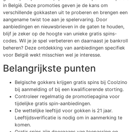
in België. Deze promoties geven je de kans om
verschillende gokkasten uit te proberen en brengen een
aangename twist toe aan je spelervaring. Door
aanbiedingen en nieuwsbrieven in de gaten te houden,
blijf je zeker op de hoogte van unieke gratis spins-
codes. Wil je je spel verbeteren en daarnaast je bankroll
beheren? Deze ontdekking van aanbiedingen specifiek
voor België wekt misschien wel je interesse.
Belangrijkste punten
Belgische gokkers krijgen gratis spins bij Coolzino
bij aanmelding of bij een kwalificerende storting.
Controleer regelmatig de promotiepagina voor
tijdelijke gratis spin-aanbiedingen.
De wettelijke leeftijd voor gokken is 21 jaar.
Leeftijdsverificatie is nodig om in aanmerking te
komen.
Gratis spins zijn doorgaans van toepassing op