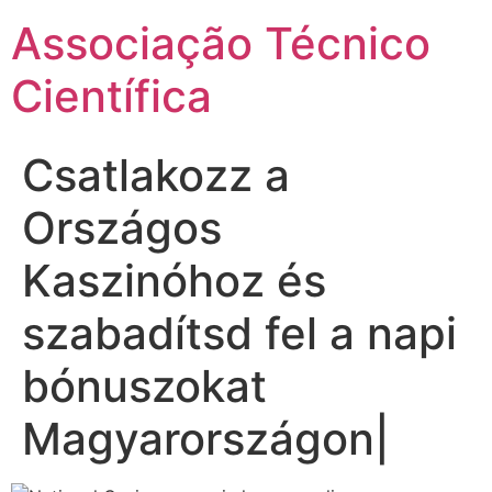
Ir
Associação Técnico
para
o
Científica
conteúdo
Csatlakozz a
Országos
Kaszinóhoz és
szabadítsd fel a napi
bónuszokat
Magyarországon|