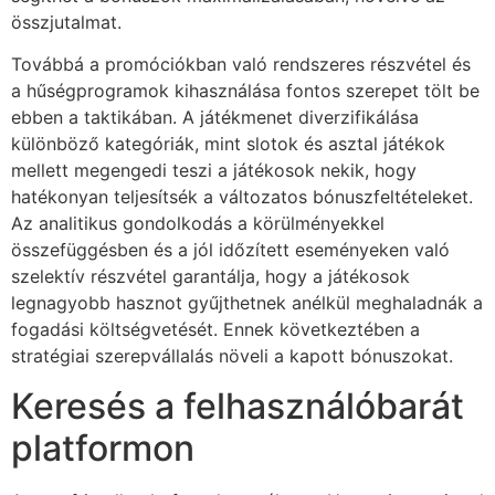
összjutalmat.
Továbbá a promóciókban való rendszeres részvétel és
a hűségprogramok kihasználása fontos szerepet tölt be
ebben a taktikában. A játékmenet diverzifikálása
különböző kategóriák, mint slotok és asztal játékok
mellett megengedi teszi a játékosok nekik, hogy
hatékonyan teljesítsék a változatos bónuszfeltételeket.
Az analitikus gondolkodás a körülményekkel
összefüggésben és a jól időzített eseményeken való
szelektív részvétel garantálja, hogy a játékosok
legnagyobb hasznot gyűjthetnek anélkül meghaladnák a
fogadási költségvetését. Ennek következtében a
stratégiai szerepvállalás növeli a kapott bónuszokat.
Keresés a felhasználóbarát
platformon