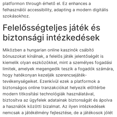
platformon through érhető el. Ez enhances a
felhasználói accessibility, adapting a modern digitális
szokásokhoz.
Felelősségteljes játék és
biztonsági intézkedések
Miközben a hungarian online kaszinók csábító
bónuszokat kínálnak, a felelős játék jelentőségét is
kiemelik olyan eszközökkel, mint a személyes fogadási
limitek, amelyek megengedik teszik a fogadók számára,
hogy hatékonyan kezeljék szerencsejáték-
tevékenységeiket. Ezenkívül ezek a platformok a
biztonságos online tranzakciókat helyezik előttérbe
modern titkosítási technológiák használatával,
biztosítva az ügyfelek adatainak biztonságát és ápolva
a használók közötti bizalmat. Az ilyen intézkedések
nemcsak a játékélmény fejlesztése, de a játékosok jólét