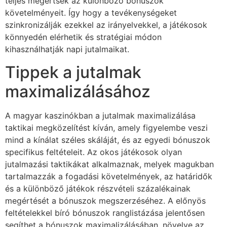
teljes megértsék az különböző bónuszok
követelményeit. Így hogy a tevékenységeket
szinkronizálják ezekkel az irányelvekkel, a játékosok
könnyedén elérhetik és stratégiai módon
kihasználhatják napi jutalmaikat.
Tippek a jutalmak
maximalizálásához
A magyar kaszinókban a jutalmak maximalizálása
taktikai megközelítést kíván, amely figyelembe veszi
mind a kínálat széles skáláját, és az egyedi bónuszok
specifikus feltételeit. Az okos játékosok olyan
jutalmazási taktikákat alkalmaznak, melyek magukban
tartalmazzák a fogadási követelmények, az határidők
és a különböző játékok részvételi százalékainak
megértését a bónuszok megszerzéséhez. A előnyös
feltételekkel bíró bónuszok ranglistázása jelentősen
segíthet a bónuszok maximalizálásában, növelve az