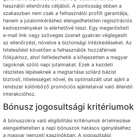
használói ellenőrzés céljából. A pontosság ebben a
szakaszban nem csak a felhasználói profilt garantálja,
hanem a jutalomkéréshez elengedhetetlen regisztrációs
kedvezményeket is elérhetővé teszi. Egy megerősített
e-mail link vagy szöveges üzenet gyakran véglegesíti
az ellenőrzést, növelve a biztonsági intézkedéseket. Az
hitelesítést követően a felhasználók hozzáférnek
fiókjukhoz, ahol felfedezhetik a kifejezetten a magyar
tagoknak szóló napi jutalmakat. Ezek a kezdeti
részletes lépéseknek a megtartása szilárd bázist
biztosít, hitelességet növel, és optimalizált utat ajánl a
rendszer különböző promóciós ajánlataival való állandó
interakcióhoz.
Bónusz jogosultsági kritériumok
A bónuszokra való eligibilitási kritériumok értelmezése
elengedhetetlen a napi bónuszok hatásos igényléséhez
a magyar nemzeti kaszinókban. A jogosultsági