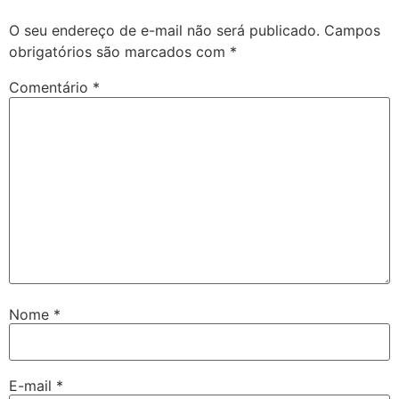
O seu endereço de e-mail não será publicado.
Campos
obrigatórios são marcados com
*
Comentário
*
Nome
*
E-mail
*