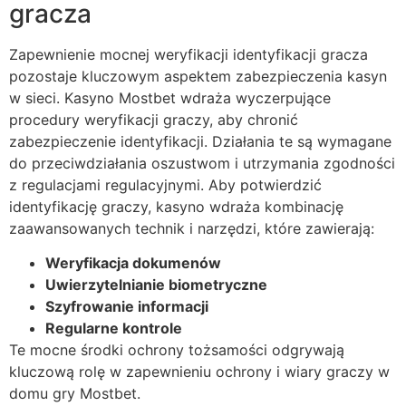
gracza
Zapewnienie mocnej weryfikacji identyfikacji gracza
pozostaje kluczowym aspektem zabezpieczenia kasyn
w sieci. Kasyno Mostbet wdraża wyczerpujące
procedury weryfikacji graczy, aby chronić
zabezpieczenie identyfikacji. Działania te są wymagane
do przeciwdziałania oszustwom i utrzymania zgodności
z regulacjami regulacyjnymi. Aby potwierdzić
identyfikację graczy, kasyno wdraża kombinację
zaawansowanych technik i narzędzi, które zawierają:
Weryfikacja dokumenów
Uwierzytelnianie biometryczne
Szyfrowanie informacji
Regularne kontrole
Te mocne środki ochrony tożsamości odgrywają
kluczową rolę w zapewnieniu ochrony i wiary graczy w
domu gry Mostbet.