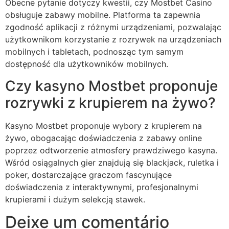
Obecne pytanie dotyczy kwestii, czy Mostbet Casino
obsługuje zabawy mobilne. Platforma ta zapewnia
zgodność aplikacji z różnymi urządzeniami, pozwalając
użytkownikom korzystanie z rozrywek na urządzeniach
mobilnych i tabletach, podnosząc tym samym
dostępność dla użytkowników mobilnych.
Czy kasyno Mostbet proponuje
rozrywki z krupierem na żywo?
Kasyno Mostbet proponuje wybory z krupierem na
żywo, obogacając doświadczenia z zabawy online
poprzez odtworzenie atmosfery prawdziwego kasyna.
Wśród osiągalnych gier znajdują się blackjack, ruletka i
poker, dostarczające graczom fascynujące
doświadczenia z interaktywnymi, profesjonalnymi
krupierami i dużym selekcją stawek.
Deixe um comentário