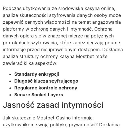
Podczas użytkowania ze środowiska kasyna online,
analiza skuteczności szyfrowania danych osoby może
zapewnić cennych wiadomości na temat angażowania
platformy w ochronę danych i intymność. Ochrona
danych opiera się w znacznej mierze na potężnych
protokołach szyfrowania, które zabezpieczają poufne
informacje przed nieuprawnionym dostępem. Dokładna
analiza struktury ochrony kasyna Mostbet może
zawierać kilka aspektów:
Standardy enkrypcji
Długość klucza szyfrującego
Regularne kontrole ochrony
Secure Socket Layers
Jasność zasad intymności
Jak skutecznie Mostbet Casino informuje
użytkownikom swoją politykę prywatności? Dokładna