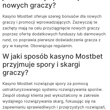
nowych graczy?
Kasyno Mostbet oferuje szereg bonusów dla nowych
graczy i promocji wprowadzających. Zazwyczaj te
zachęty mają na celu przyciągnięcie nowych graczy
poprzez ofertę dodatkowych funduszy lub darmowych
rund, co poprawia pierwsze doświadczenia gracza z
gry w kasynie. Obowiązuje regulamin.
W jaki sposób kasyno Mostbet
przyjmuje spory i skargi
graczy?
Kasyno Mostbet rozwiązuje spory za pomocą
ustrukturyzowanego systemu rozwiązywania sporów.
Zespół obsługi klienta jest wykształcony w zakresie
wydajnego rozwiązywania skarg, fokusując się na
zapewnianiu sprawiedliwych i przejrzystych rozwiązań,