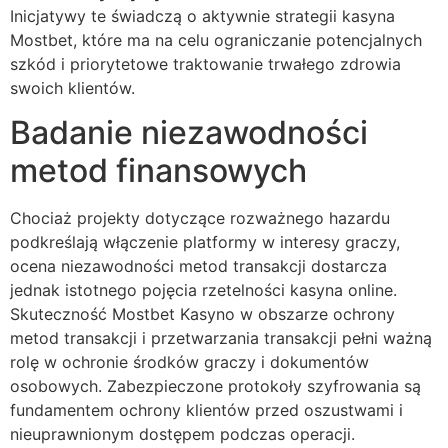
Inicjatywy te świadczą o aktywnie strategii kasyna
Mostbet, które ma na celu ograniczanie potencjalnych
szkód i priorytetowe traktowanie trwałego zdrowia
swoich klientów.
Badanie niezawodności
metod finansowych
Chociaż projekty dotyczące rozważnego hazardu
podkreślają włączenie platformy w interesy graczy,
ocena niezawodności metod transakcji dostarcza
jednak istotnego pojęcia rzetelności kasyna online.
Skuteczność Mostbet Kasyno w obszarze ochrony
metod transakcji i przetwarzania transakcji pełni ważną
rolę w ochronie środków graczy i dokumentów
osobowych. Zabezpieczone protokoły szyfrowania są
fundamentem ochrony klientów przed oszustwami i
nieuprawnionym dostępem podczas operacji.