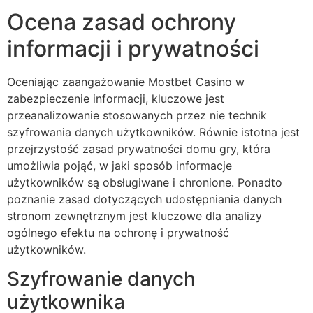
Ocena zasad ochrony
informacji i prywatności
Oceniając zaangażowanie Mostbet Casino w
zabezpieczenie informacji, kluczowe jest
przeanalizowanie stosowanych przez nie technik
szyfrowania danych użytkowników. Równie istotna jest
przejrzystość zasad prywatności domu gry, która
umożliwia pojąć, w jaki sposób informacje
użytkowników są obsługiwane i chronione. Ponadto
poznanie zasad dotyczących udostępniania danych
stronom zewnętrznym jest kluczowe dla analizy
ogólnego efektu na ochronę i prywatność
użytkowników.
Szyfrowanie danych
użytkownika