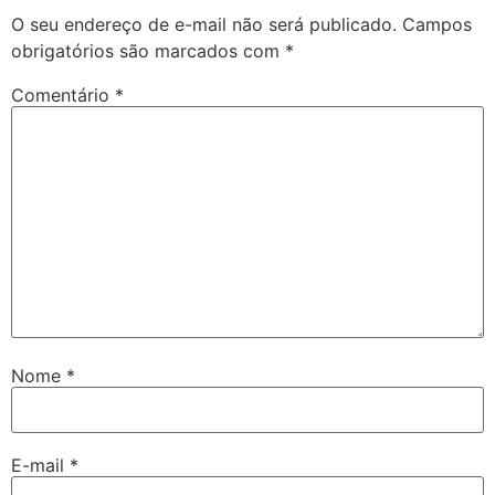
O seu endereço de e-mail não será publicado.
Campos
obrigatórios são marcados com
*
Comentário
*
Nome
*
E-mail
*