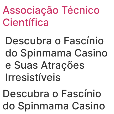
Ir
Associação Técnico
para
o
Científica
conteúdo
Descubra o Fascínio
do Spinmama Casino
e Suas Atrações
Irresistíveis
Descubra o Fascínio
do Spinmama Casino