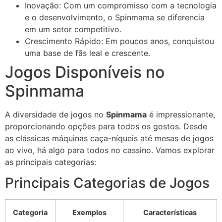
Inovação: Com um compromisso com a tecnologia
e o desenvolvimento, o Spinmama se diferencia
em um setor competitivo.
Crescimento Rápido: Em poucos anos, conquistou
uma base de fãs leal e crescente.
Jogos Disponíveis no
Spinmama
A diversidade de jogos no
Spinmama
é impressionante,
proporcionando opções para todos os gostos. Desde
as clássicas máquinas caça-níqueis até mesas de jogos
ao vivo, há algo para todos no cassino. Vamos explorar
as principais categorias:
Principais Categorias de Jogos
Categoria
Exemplos
Características