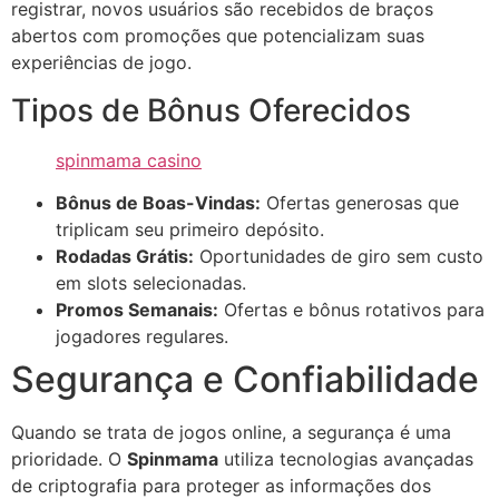
registrar, novos usuários são recebidos de braços
abertos com promoções que potencializam suas
experiências de jogo.
Tipos de Bônus Oferecidos
spinmama casino
Bônus de Boas-Vindas:
Ofertas generosas que
triplicam seu primeiro depósito.
Rodadas Grátis:
Oportunidades de giro sem custo
em slots selecionadas.
Promos Semanais:
Ofertas e bônus rotativos para
jogadores regulares.
Segurança e Confiabilidade
Quando se trata de jogos online, a segurança é uma
prioridade. O
Spinmama
utiliza tecnologias avançadas
de criptografia para proteger as informações dos