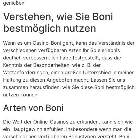
genießen!
Verstehen, wie Sie Boni
bestmöglich nutzen
Wenn es um Casino-Boni geht, kann das Verständnis der
verschiedenen verfügbaren Arten Ihr Spielerlebnis
deutlich verbessern. Ich habe festgestellt, dass die
Kenntnis der Besonderheiten, wie z. B. der
Wettanforderungen, einen großen Unterschied in meiner
Haltung zu diesen Angeboten macht. Lassen Sie uns
zusammen herausfinden, wie Sie diese Boni bestmöglich
nutzen können!
Arten von Boni
Die Welt der Online-Casinos zu erkunden, kann sich wie
ein Hauptgewinn anfühlen, insbesondere wenn man die
verschiedenen verfügbaren Bonustypen versteht. Boni