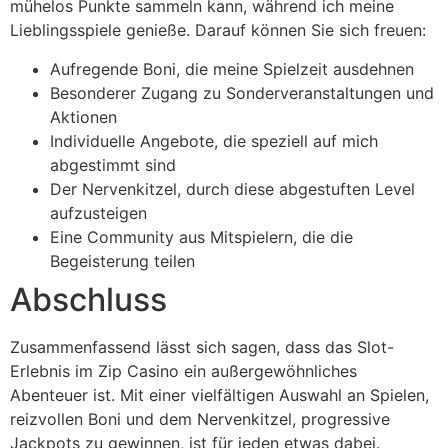
mühelos Punkte sammeln kann, während ich meine
Lieblingsspiele genieße. Darauf können Sie sich freuen:
Aufregende Boni, die meine Spielzeit ausdehnen
Besonderer Zugang zu Sonderveranstaltungen und
Aktionen
Individuelle Angebote, die speziell auf mich
abgestimmt sind
Der Nervenkitzel, durch diese abgestuften Level
aufzusteigen
Eine Community aus Mitspielern, die die
Begeisterung teilen
Abschluss
Zusammenfassend lässt sich sagen, dass das Slot-
Erlebnis im Zip Casino ein außergewöhnliches
Abenteuer ist. Mit einer vielfältigen Auswahl an Spielen,
reizvollen Boni und dem Nervenkitzel, progressive
Jackpots zu gewinnen, ist für jeden etwas dabei.