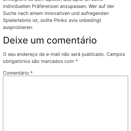
individuellen Präferenzen anzupassen. Wer auf der
Suche nach einem innovativen und aufregenden
Spielerlebnis ist, sollte Plinko avis unbedingt
ausprobieren.
Deixe um comentário
O seu endereço de e-mail não será publicado.
Campos
obrigatórios são marcados com
*
Comentário
*