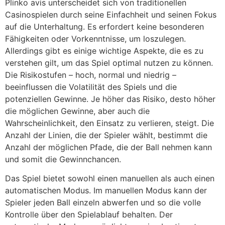
Plinko avis unterscheidet sich von traditionellen
Casinospielen durch seine Einfachheit und seinen Fokus
auf die Unterhaltung. Es erfordert keine besonderen
Fähigkeiten oder Vorkenntnisse, um loszulegen.
Allerdings gibt es einige wichtige Aspekte, die es zu
verstehen gilt, um das Spiel optimal nutzen zu können.
Die Risikostufen – hoch, normal und niedrig –
beeinflussen die Volatilität des Spiels und die
potenziellen Gewinne. Je höher das Risiko, desto höher
die möglichen Gewinne, aber auch die
Wahrscheinlichkeit, den Einsatz zu verlieren, steigt. Die
Anzahl der Linien, die der Spieler wählt, bestimmt die
Anzahl der möglichen Pfade, die der Ball nehmen kann
und somit die Gewinnchancen.
Das Spiel bietet sowohl einen manuellen als auch einen
automatischen Modus. Im manuellen Modus kann der
Spieler jeden Ball einzeln abwerfen und so die volle
Kontrolle über den Spielablauf behalten. Der