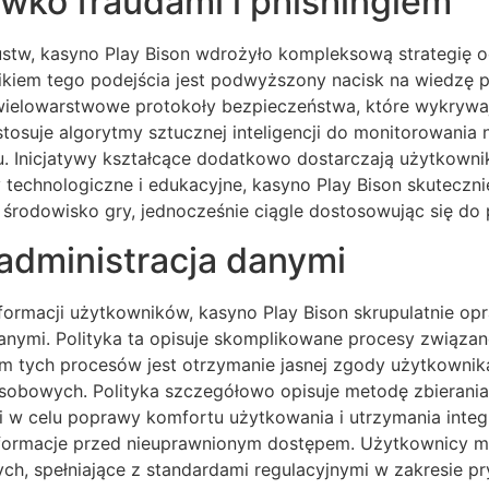
wko fraudami i phishingiem
ustw, kasyno Play Bison wdrożyło kompleksową strategię
ikiem tego podejścia jest podwyższony nacisk na wiedzę 
elowarstwowe protokoły bezpieczeństwa, które wykrywają 
osuje algorytmy sztucznej inteligencji do monitorowania 
. Inicjatywy kształcące dodatkowo dostarczają użytkowni
dy technologiczne i edukacyjne, kasyno Play Bison skutecz
środowisko gry, jednocześnie ciągle dostosowując się do 
 administracja danymi
ormacji użytkowników, kasyno Play Bison skrupulatnie op
 danymi. Polityka ta opisuje skomplikowane procesy związ
em tych procesów jest otrzymanie jasnej zgody użytkownik
obowych. Polityka szczegółowo opisuje metodę zbierania,
w celu poprawy komfortu użytkowania i utrzymania integra
informacje przed nieuprawnionym dostępem. Użytkownicy ma
ych, spełniające z standardami regulacyjnymi w zakresie p