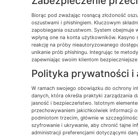
Zabezpieczenie przeci
Biorąc pod zważając rosnącą złożoność osz
oszustwami i phishingiem. Kluczowym składn
zapobiegania oszustwom. System obejmuje wi
wpłyną one na konta użytkowników. Kasyno st
reakcję na próby nieautoryzowanego dostępu
unikanie prób phishingu. Integrując te meto
zapewniając swoim klientom bezpieczniejsze 
Polityka prywatności i
W ramach swojego obowiązku do ochrony inf
danych, która określa praktyki zarządzania
jasność i bezpieczeństwo. Istotnym element
przechowywaniem jakichkolwiek informacji os
podmiotom trzecim, głównie w szczególności 
szyfrowanie i ukrywanie, aby chronić tajne 
administracji preferencjami dotyczącymi dan