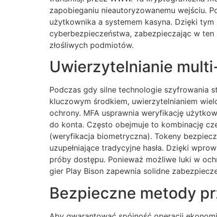
zapobieganiu nieautoryzowanemu wejściu. Po
użytkownika a systemem kasyna. Dzięki tym 
cyberbezpieczeństwa, zabezpieczając w ten 
złośliwych podmiotów.
Uwierzytelnianie multi
Podczas gdy silne technologie szyfrowania 
kluczowym środkiem, uwierzytelnianiem wie
ochrony. MFA usprawnia weryfikację użytko
do konta. Często obejmuje to kombinację cze
(weryfikacja biometryczna). Tokeny bezpie
uzupełniające tradycyjne hasła. Dzięki wpr
próby dostępu. Ponieważ możliwe luki w och
gier Play Bison zapewnia solidne zabezpiecz
Bezpieczne metody prz
Aby gwarantować spójność operacji ekonomic