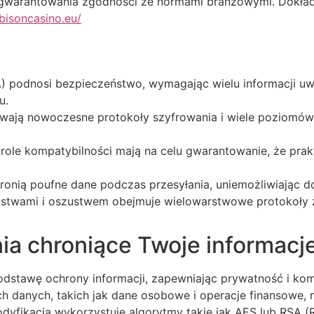
agwarantowania zgodności ze normami branżowymi. Dokład
ybisoncasino.eu/
) podnosi bezpieczeństwo, wymagając wielu informacji uwi
u.
wają nowoczesne protokoły szyfrowania i wiele poziomów 
role kompatybilności mają na celu gwarantowanie, że prakt
hronią poufne dane podczas przesyłania, uniemożliwiając d
twami i oszustwem obejmuje wielowarstwowe protokoły za
ia chroniące Twoje informacj
odstawę ochrony informacji, zapewniając prywatność i kom
h danych, takich jak dane osobowe i operacje finansowe
dyfikacja wykorzystuje algorytmy takie jak AES lub RSA (R