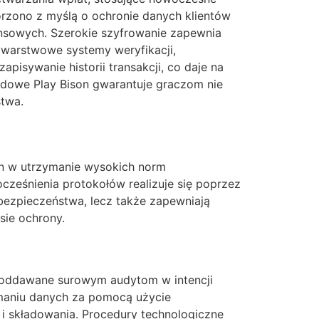
orzono z myślą o ochronie danych klientów
ansowych. Szerokie szyfrowanie zapewnia
owarstwowe systemy weryfikacji,
pisywanie historii transakcji, co daje na
rdowe Play Bison gwarantuje graczom nie
stwa.
on w utrzymanie wysokich norm
ześnienia protokołów realizuje się poprzez
bezpieczeństwa, lecz także zapewniają
sie ochrony.
e poddawane surowym audytom w intencji
amaniu danych za pomocą użycie
i składowania. Procedury technologiczne