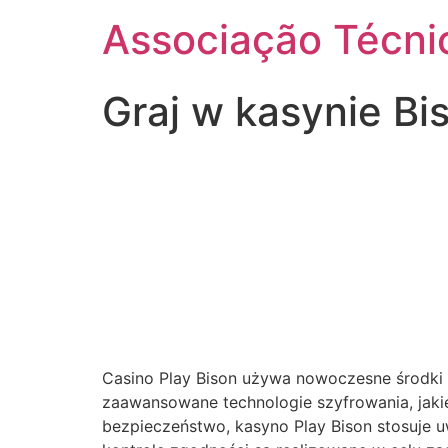
Ir
Associação Técnic
para
o
conteúdo
Graj w kasynie Bi
Casino Play Bison używa nowoczesne środki 
zaawansowane technologie szyfrowania, jakie
bezpieczeństwo, kasyno Play Bison stosuje u