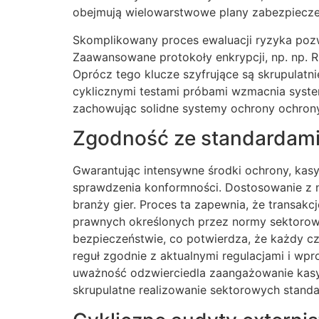
obejmują wielowarstwowe plany zabezpiecz
Skomplikowany proces ewaluacji ryzyka pozw
Zaawansowane protokoły enkrypcji, np. np. R
Oprócz tego klucze szyfrujące są skrupulatn
cyklicznymi testami próbami wzmacnia syste
zachowując solidne systemy ochrony ochron
Zgodność ze standardam
Gwarantując intensywne środki ochrony, kas
sprawdzenia konformności. Dostosowanie z 
branży gier. Proces ta zapewnia, że transak
prawnych określonych przez normy sektorowe
bezpieczeństwie, co potwierdza, że każdy cz
reguł zgodnie z aktualnymi regulacjami i wp
uważność odzwierciedla zaangażowanie kasy
skrupulatne realizowanie sektorowych stand