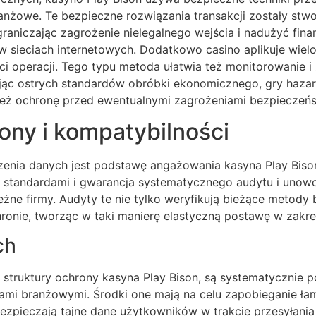
anżowe. Te bezpieczne rozwiązania transakcji zostały stw
raniczając zagrożenie nielegalnego wejścia i nadużyć fin
w sieciach internetowych. Dodatkowo casino aplikuje wiel
i operacji. Tego typu metoda ułatwia też monitorowanie i za
jąc ostrych standardów obróbki ekonomicznego, gry haza
 też ochronę przed ewentualnymi zagrożeniami bezpieczeń
ony i kompatybilności
zenia danych jest podstawę angażowania kasyna Play Bis
tandardami i gwarancja systematycznego audytu i unowoc
ne firmy. Audyty te nie tylko weryfikują bieżące metody 
onie, tworząc w taki manierę elastyczną postawę w zakre
ch
y struktury ochrony kasyna Play Bison, są systematyczni
ami branżowymi. Środki one mają na celu zapobieganie ł
zpieczają tajne dane użytkowników w trakcie przesyłania 