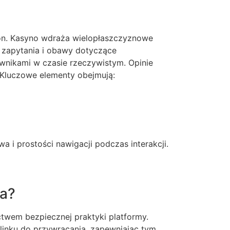
ison. Kasyno wdraża wielopłaszczyznowe
 zapytania i obawy dotyczące
wnikami w czasie rzeczywistym. Opinie
 Kluczowe elementy obejmują:
 i prostości nawigacji podczas interakcji.
ta?
ctwem bezpiecznej praktyki platformy.
linku do przywracania, zapewniając tym