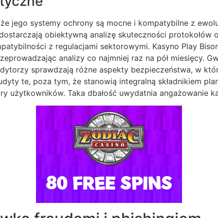
styczne
, że jego systemy ochrony są mocne i kompatybilne z ewo
ostarczają obiektywną analizę skuteczności protokołów 
atybilności z regulacjami sektorowymi. Kasyno Play Bison
eprowadzając analizy co najmniej raz na pół miesięcy. Gwa
udytorzy sprawdzają różne aspekty bezpieczeństwa, w któr
udyty te, poza tym, że stanowią integralną składnikiem p
wiary użytkowników. Taka dbałość uwydatnia angażowanie 