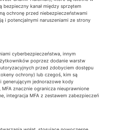
zą bezpieczny kanał między sprzętem
ilną ochronę przed niebezpieczeństwami
 i potencjalnymi naruszeniami ze strony
eniami cyberbezpieczeństwa, innym
 użytkowników poprzez dodanie warstw
autoryzacyjnych przed zdobyciem dostępu
tokeny ochrony) lub czegoś, kim są
mi generującym jednorazowe kody
, MFA znacznie ogranicza nieuprawnione
ne, integracja MFA z zestawem zabezpieczeń
etwarzania wpłat, stosujące nowoczesne