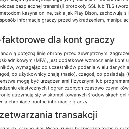
dczas bezpiecznej transmisji protokoły SSL lub TLS twor
metodom kasyna online, takie jak Play Bison, zachowują s
sposób informacje graczy przed wykradzeniem, manipulacją
-faktorowe dla kont graczy
stanowią potężną linię obrony przed zewnętrznymi zagroż
loskładnikowym (MFA), jest dodatkowe wzmocnienie kont
wników, wymagając od uczestników podania wielu danych 
goś, co użytkownicy znają (hasło), czegoś, co posiadają (
czeństwa mogą być urządzeniami fizycznymi lub programa
owadzeniu elastycznych i ograniczonych czasowo czynników
ronie utrzymują się w skomplikowanych środowiskach onli
enia chroniące poufne informacje graczy.
etwarzania transakcji
znych, kasyno Play Bison używa bezpieczne techniki prz