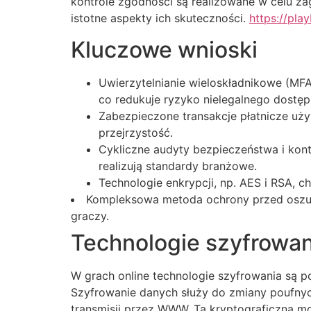
kontrole zgodności są realizowane w celu z
istotne aspekty ich skuteczności.
https://pla
Kluczowe wnioski
Uwierzytelnianie wieloskładnikowe (MFA
co redukuje ryzyko nielegalnego dostęp
Zabezpieczone transakcje płatnicze uży
przejrzystość.
Cykliczne audyty bezpieczeństwa i kont
realizują standardy branżowe.
Technologie enkrypcji, np. AES i RSA, c
Kompleksowa metoda ochrony przed oszus
graczy.
Technologie szyfrowan
W grach online technologie szyfrowania są p
Szyfrowanie danych służy do zmiany poufnyc
transmisji przez WWW. Ta kryptograficzna mo