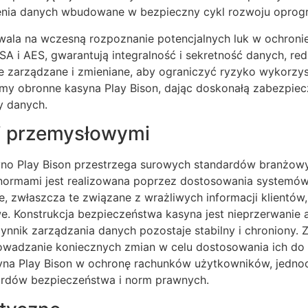
enia danych wbudowane w bezpieczny cykl rozwoju oprog
ala na wczesną rozpoznanie potencjalnych luk w ochronie
SA i AES, gwarantują integralność i sekretność danych, r
ie zarządzane i zmieniane, aby ograniczyć ryzyko wykorzys
my obronne kasyna Play Bison, dając doskonałą zabezpiec
y danych.
i przemysłowymi
yno Play Bison przestrzega surowych standardów branżowyc
normami jest realizowana poprzez dostosowania systemó
cje, zwłaszcza te związane z wrażliwych informacji klien
. Konstrukcja bezpieczeństwa kasyna jest nieprzerwanie 
ynnik zarządzania danych pozostaje stabilny i chroniony
rowadzanie koniecznych zmian w celu dostosowania ich do
na Play Bison w ochronę rachunków użytkowników, jednocz
ardów bezpieczeństwa i norm prawnych.