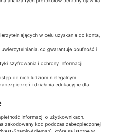
na analiza tych protokołów ochrony ujawnia
erzytelniających w celu uzyskania do konta,
uwierzytelniania, co gwarantuje poufność i
yki szyfrowania i ochrony informacji
ostęp do nich ludziom nielegalnym.
bezpieczeń i działania edukacyjne dla
e
pletność informacji o użytkownikach.
, na zakodowany kod podczas zabezpieczonej
ivest-Shamir-Adleman), które są istotne w