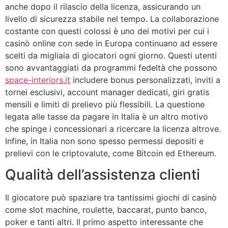
anche dopo il rilascio della licenza, assicurando un
livello di sicurezza stabile nel tempo. La collaborazione
costante con questi colossi è uno dei motivi per cui i
casinò online con sede in Europa continuano ad essere
scelti da migliaia di giocatori ogni giorno. Questi utenti
sono avvantaggiati da programmi fedeltà che possono
space-interiors.it
includere bonus personalizzati, inviti a
tornei esclusivi, account manager dedicati, giri gratis
mensili e limiti di prelievo più flessibili. La questione
legata alle tasse da pagare in Italia è un altro motivo
che spinge i concessionari a ricercare la licenza altrove.
Infine, in Italia non sono spesso permessi depositi e
prelievi con le criptovalute, come Bitcoin ed Ethereum.
Qualità dell’assistenza clienti
Il giocatore può spaziare tra tantissimi giochi di casinò
come slot machine, roulette, baccarat, punto banco,
poker e tanti altri. Il primo aspetto interessante che