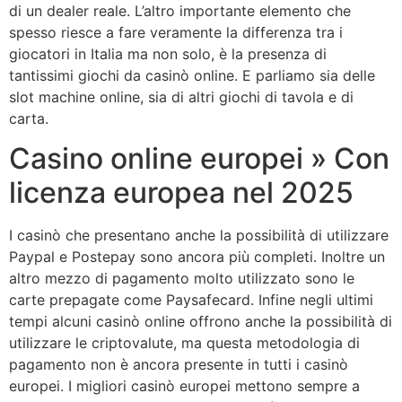
di un dealer reale. L’altro importante elemento che
spesso riesce a fare veramente la differenza tra i
giocatori in Italia ma non solo, è la presenza di
tantissimi giochi da casinò online. E parliamo sia delle
slot machine online, sia di altri giochi di tavola e di
carta.
Casino online europei » Con
licenza europea nel 2025
I casinò che presentano anche la possibilità di utilizzare
Paypal e Postepay sono ancora più completi. Inoltre un
altro mezzo di pagamento molto utilizzato sono le
carte prepagate come Paysafecard. Infine negli ultimi
tempi alcuni casinò online offrono anche la possibilità di
utilizzare le criptovalute, ma questa metodologia di
pagamento non è ancora presente in tutti i casinò
europei. I migliori casinò europei mettono sempre a