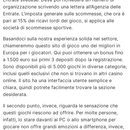
organizzazione scrivendo una lettera all’Agenzia delle
Entrate. L’imposta generale sulle scommesse, che ora è
pari al 15% dei ricavi lordi del gioco, si applica alle
società di scommesse sportive.
Basandoci sulla nostra esperienza solida nel settore,
chiameremmo questo sito di gioco uno dei migliori in
Europa per i giocatori. Qui puoi ottenere un bonus fino
a 1.500 euro sui primi 3 depositi dopo la registrazione.
Sono disponibili più di 5.000 giochi in diverse categorie,
inclusi quelli esclusivi che non si trovano in altri casino
online. Il sito ha una interfaccia utente semplice e
chiara, quindi potrete facilmente trovare la sezione
desiderata.
Il secondo punto, invece, riguarda le sensazione che
questi giochi riescono ad offrire. Per molte persone,
infatti, lo stare davanti al PC o allo smartphone per
giocare non offre grandi emozioni a differenza, invece,