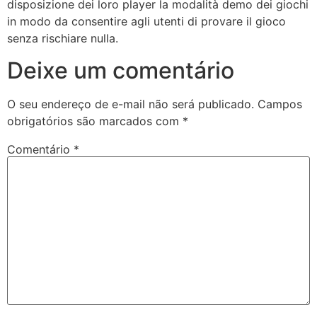
disposizione dei loro player la modalità demo dei giochi
in modo da consentire agli utenti di provare il gioco
senza rischiare nulla.
Deixe um comentário
O seu endereço de e-mail não será publicado.
Campos
obrigatórios são marcados com
*
Comentário
*