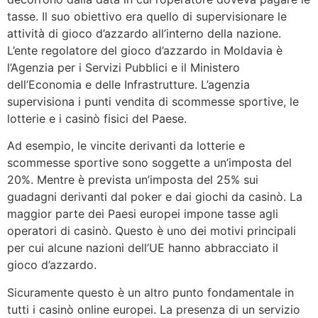
tasse. Il suo obiettivo era quello di supervisionare le
attività di gioco d’azzardo all’interno della nazione.
L’ente regolatore del gioco d’azzardo in Moldavia è
l’Agenzia per i Servizi Pubblici e il Ministero
dell’Economia e delle Infrastrutture. L’agenzia
supervisiona i punti vendita di scommesse sportive, le
lotterie e i casinò fisici del Paese.
Ad esempio, le vincite derivanti da lotterie e
scommesse sportive sono soggette a un’imposta del
20%. Mentre è prevista un’imposta del 25% sui
guadagni derivanti dal poker e dai giochi da casinò. La
maggior parte dei Paesi europei impone tasse agli
operatori di casinò. Questo è uno dei motivi principali
per cui alcune nazioni dell’UE hanno abbracciato il
gioco d’azzardo.
Sicuramente questo è un altro punto fondamentale in
tutti i casinò online europei. La presenza di un servizio