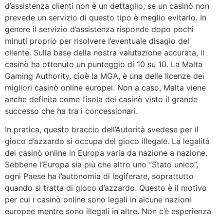
d’assistenza clienti non è un dettaglio, se un casinò non
prevede un servizio di questo tipo è meglio evitarlo. In
genere il servizio d’assistenza risponde dopo pochi
minuti proprio per risolvere l’eventuale disagio del
cliente. Sulla base della nostra valutazione accurata, il
casinò ha ottenuto un punteggio di 10 su 10. La Malta
Gaming Authority, cioè la MGA, è una delle licenze dei
migliori casinò online europei. Non a caso, Malta viene
anche definita come l’isola dei casinò visto il grande
successo che ha tra i concessionari.
In pratica, questo braccio dell’Autorità svedese per il
gioco d’azzardo si occupa del gioco illegale. La legalità
dei casinò online in Europa varia da nazione a nazione.
Sebbene l’Europa sia più che altro uno “Stato unico”,
ogni Paese ha l’autonomia di legiferare, soprattutto
quando si tratta di gioco d’azzardo. Questo è il motivo
per cui i casinò online sono legali in alcune nazioni
europee mentre sono illegali in altre. Non c’è esperienza