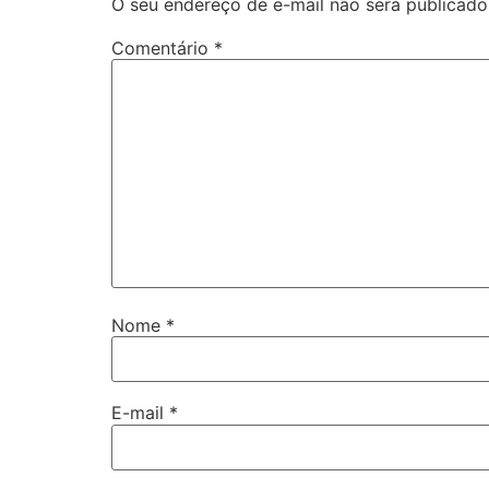
O seu endereço de e-mail não será publicado
Comentário
*
Nome
*
E-mail
*