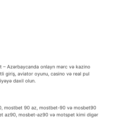
 – Azərbaycanda onlayn mərc və kazino
i giriş, aviator oyunu, casino və real pul
iyəyə daxil olun.
 90, mostbet 90 az, mostbet-90 və mosbet90
bet az90, mosbet-az90 və motspet kimi digər