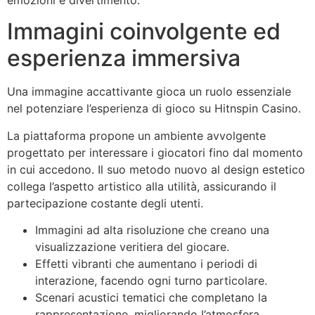
Immagini coinvolgente ed
esperienza immersiva
Una immagine accattivante gioca un ruolo essenziale
nel potenziare l’esperienza di gioco su Hitnspin Casino.
La piattaforma propone un ambiente avvolgente
progettato per interessare i giocatori fino dal momento
in cui accedono. Il suo metodo nuovo al design estetico
collega l’aspetto artistico alla utilità, assicurando il
partecipazione costante degli utenti.
Immagini ad alta risoluzione che creano una
visualizzazione veritiera del giocare.
Effetti vibranti che aumentano i periodi di
interazione, facendo ogni turno particolare.
Scenari acustici tematici che completano la
rappresentazione, migliorando l’atmosfera